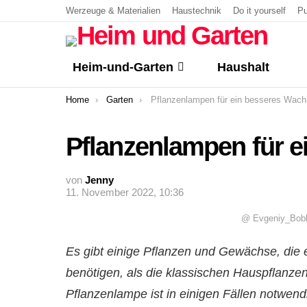
Werzeuge & Materialien
Haustechnik
Do it yourself
Pu
Heim-und-Garten
Haushalt
You are here:
Home
Garten
Pflanzenlampen für ein besseres Wachstum
Pflanzenlampen für 
von
Jenny
11. November 2022, 10:36
@ Evgeniy_Bobk
Es gibt einige Pflanzen und Gewächse, die
benötigen, als die klassischen Hauspflanzen
Pflanzenlampe ist in einigen Fällen notwen