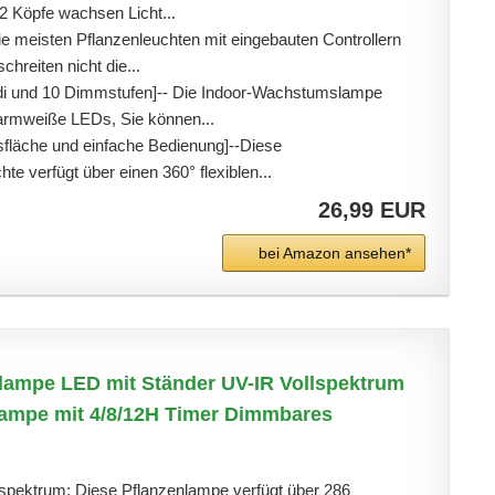
2 Köpfe wachsen Licht...
ie meisten Pflanzenleuchten mit eingebauten Controllern
hreiten nicht die...
i und 10 Dimmstufen]-- Die Indoor-Wachstumslampe
warmweiße LEDs, Sie können...
sfläche und einfache Bedienung]--Diese
e verfügt über einen 360° flexiblen...
26,99 EUR
bei Amazon ansehen*
ampe LED mit Ständer UV-IR Vollspektrum
ampe mit 4/8/12H Timer Dimmbares
lspektrum: Diese Pflanzenlampe verfügt über 286