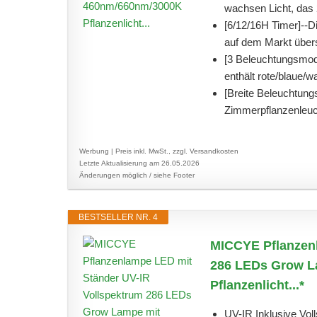
wachsen Licht, das 
[6/12/16H Timer]--D
auf dem Markt übersc
[3 Beleuchtungsmod
enthält rote/blaue/
[Breite Beleuchtung
Zimmerpflanzenleucht
Werbung | Preis inkl. MwSt., zzgl. Versandkosten
Letzte Aktualisierung am 26.05.2026
Änderungen möglich / siehe Footer
BESTSELLER NR. 4
MICCYE Pflanzenl
286 LEDs Grow L
Pflanzenlicht...*
UV-IR Inklusive Vol