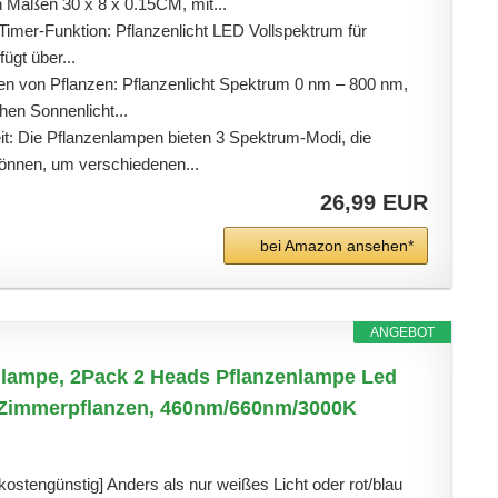
en Maßen 30 x 8 x 0.15CM, mit...
imer-Funktion: Pflanzenlicht LED Vollspektrum für
ügt über...
rten von Pflanzen: Pflanzenlicht Spektrum 0 nm – 800 nm,
hen Sonnenlicht...
eit: Die Pflanzenlampen bieten 3 Spektrum-Modi, die
können, um verschiedenen...
26,99 EUR
bei Amazon ansehen*
ANGEBOT
lampe, 2Pack 2 Heads Pflanzenlampe Led
r Zimmerpflanzen, 460nm/660nm/3000K
kostengünstig] Anders als nur weißes Licht oder rot/blau