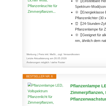
🌞【Einstellbare He
Spektrum-Modi(sonnen
🌞【Energieklasse 
Pflanzenlichter (30 x
⏰️【24-Stunden-Zyk
Pflanzenlampe für Z
🌞【Geeignet für al
nm, ähnlich dem natü
Werbung | Preis inkl. MwSt., zzgl. Versandkosten
Letzte Aktualisierung am 26.05.2026
Änderungen möglich / siehe Footer
BESTSELLER NR. 6
Pflanzenlampe LED
Zimmerpflanzen, 
Pflanzenwachstum