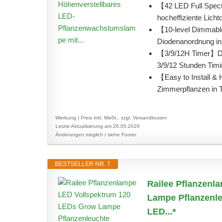
【42 LED Full Spec
hocheffiziente Licht
【10-level Dimmable
Diodenanordnung in 
【3/9/12H Timer】Di
3/9/12 Stunden Timi
【Easy to Install & 
Zimmerpflanzen in To
Werbung | Preis inkl. MwSt., zzgl. Versandkosten
Letzte Aktualisierung am 26.05.2026
Änderungen möglich / siehe Footer
BESTSELLER NR. 7
Railee Pflanzenl
Lampe Pflanzenle
LED...*