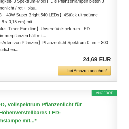
lligkeit- 3 Spektrum-Modi】Die Pflanzenlampen bieten 3
licht / rot + blau...
B – 40W Super Bright 540 LEDs】4Stück ultradünne
 8 x 0,15 cm) mit...
lus-Timer-Funktion】Unsere ​Vollspektrum-LED
immerpflanzen hält mit...
le Arten von Pflanzen】Pflanzenlicht Spektrum 0 nm – 800
rlichen...
24,69 EUR
bei Amazon ansehen*
ANGEBOT
, Vollspektrum Pflanzenlicht für
Höhenverstellbares LED-
slampe mit...*