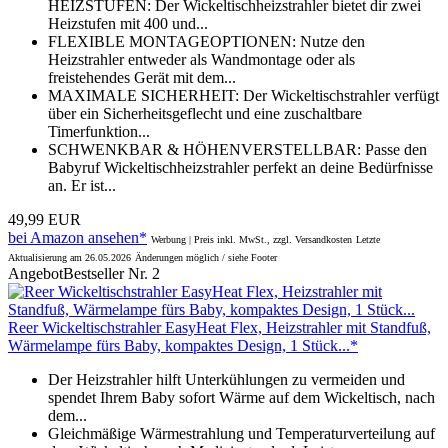
HEIZSTUFEN: Der Wickeltischheizstrahler bietet dir zwei
Heizstufen mit 400 und...
FLEXIBLE MONTAGEOPTIONEN: Nutze den
Heizstrahler entweder als Wandmontage oder als
freistehendes Gerät mit dem...
MAXIMALE SICHERHEIT: Der Wickeltischstrahler verfügt
über ein Sicherheitsgeflecht und eine zuschaltbare
Timerfunktion...
SCHWENKBAR & HÖHENVERSTELLBAR: Passe den
Babyruf Wickeltischheizstrahler perfekt an deine Bedürfnisse
an. Er ist...
49,99 EUR
bei Amazon ansehen*
Werbung | Preis inkl. MwSt., zzgl. Versandkosten
Letzte
Aktualisierung am 26.05.2026
Änderungen möglich / siehe Footer
Angebot
Bestseller Nr. 2
Reer Wickeltischstrahler EasyHeat Flex, Heizstrahler mit Standfuß,
Wärmelampe fürs Baby, kompaktes Design, 1 Stück...*
Der Heizstrahler hilft Unterkühlungen zu vermeiden und
spendet Ihrem Baby sofort Wärme auf dem Wickeltisch, nach
dem...
Gleichmäßige Wärmestrahlung und Temperaturverteilung auf