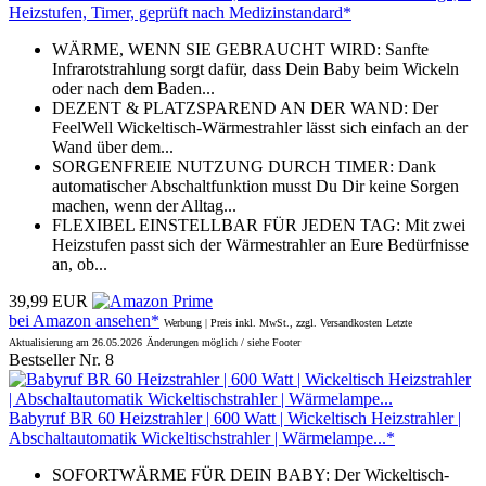
Heizstufen, Timer, geprüft nach Medizinstandard*
WÄRME, WENN SIE GEBRAUCHT WIRD: Sanfte
Infrarotstrahlung sorgt dafür, dass Dein Baby beim Wickeln
oder nach dem Baden...
DEZENT & PLATZSPAREND AN DER WAND: Der
FeelWell Wickeltisch-Wärmestrahler lässt sich einfach an der
Wand über dem...
SORGENFREIE NUTZUNG DURCH TIMER: Dank
automatischer Abschaltfunktion musst Du Dir keine Sorgen
machen, wenn der Alltag...
FLEXIBEL EINSTELLBAR FÜR JEDEN TAG: Mit zwei
Heizstufen passt sich der Wärmestrahler an Eure Bedürfnisse
an, ob...
39,99 EUR
bei Amazon ansehen*
Werbung | Preis inkl. MwSt., zzgl. Versandkosten
Letzte
Aktualisierung am 26.05.2026
Änderungen möglich / siehe Footer
Bestseller Nr. 8
Babyruf BR 60 Heizstrahler | 600 Watt | Wickeltisch Heizstrahler |
Abschaltautomatik Wickeltischstrahler | Wärmelampe...*
SOFORTWÄRME FÜR DEIN BABY: Der Wickeltisch-