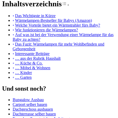
Inhaltsverzeichnis
Toggle Table of Cont
Das Wichtigste in Kürze
Wärmelampen-Bestseller für Babys (Amazon)
Welche Vorteile bietet ein Wärmstrahler fürs Baby?
Wie funktionieren die Wärmelampen?
Auf was ist bei der Verwendung einer Wärmelampe für das
Baby zu achten?
Das Fazit: Wärmelampen für mehr Wohlbefinden und
Geborgenheit
Interessante Beiträge
… aus der Rubrik Haushalt
… Küche & Co.
… Möbel & Wohnen
… Kinder
… Garten
Und sonst noch?
Bungalow Ausbau
Carport selber bauen
Dachgeschoss ausbauen
Dachterrasse selber bauen