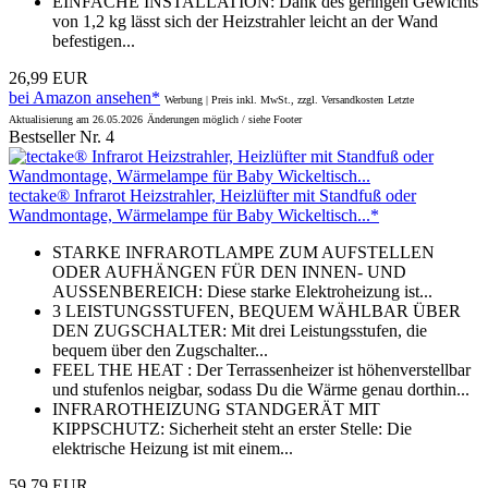
EINFACHE INSTALLATION: Dank des geringen Gewichts
von 1,2 kg lässt sich der Heizstrahler leicht an der Wand
befestigen...
26,99 EUR
bei Amazon ansehen*
Werbung | Preis inkl. MwSt., zzgl. Versandkosten
Letzte
Aktualisierung am 26.05.2026
Änderungen möglich / siehe Footer
Bestseller Nr. 4
tectake® Infrarot Heizstrahler, Heizlüfter mit Standfuß oder
Wandmontage, Wärmelampe für Baby Wickeltisch...*
STARKE INFRAROTLAMPE ZUM AUFSTELLEN
ODER AUFHÄNGEN FÜR DEN INNEN- UND
AUSSENBEREICH: Diese starke Elektroheizung ist...
3 LEISTUNGSSTUFEN, BEQUEM WÄHLBAR ÜBER
DEN ZUGSCHALTER: Mit drei Leistungsstufen, die
bequem über den Zugschalter...
FEEL THE HEAT : Der Terrassenheizer ist höhenverstellbar
und stufenlos neigbar, sodass Du die Wärme genau dorthin...
INFRAROTHEIZUNG STANDGERÄT MIT
KIPPSCHUTZ: Sicherheit steht an erster Stelle: Die
elektrische Heizung ist mit einem...
59,79 EUR