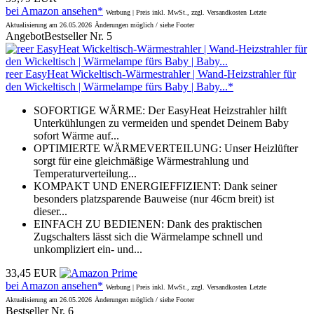
bei Amazon ansehen*
Werbung | Preis inkl. MwSt., zzgl. Versandkosten
Letzte
Aktualisierung am 26.05.2026
Änderungen möglich / siehe Footer
Angebot
Bestseller Nr. 5
reer EasyHeat Wickeltisch-Wärmestrahler | Wand-Heizstrahler für
den Wickeltisch | Wärmelampe fürs Baby | Baby...*
SOFORTIGE WÄRME: Der EasyHeat Heizstrahler hilft
Unterkühlungen zu vermeiden und spendet Deinem Baby
sofort Wärme auf...
OPTIMIERTE WÄRMEVERTEILUNG: Unser Heizlüfter
sorgt für eine gleichmäßige Wärmestrahlung und
Temperaturverteilung...
KOMPAKT UND ENERGIEFFIZIENT: Dank seiner
besonders platzsparende Bauweise (nur 46cm breit) ist
dieser...
EINFACH ZU BEDIENEN: Dank des praktischen
Zugschalters lässt sich die Wärmelampe schnell und
unkompliziert ein- und...
33,45 EUR
bei Amazon ansehen*
Werbung | Preis inkl. MwSt., zzgl. Versandkosten
Letzte
Aktualisierung am 26.05.2026
Änderungen möglich / siehe Footer
Bestseller Nr. 6