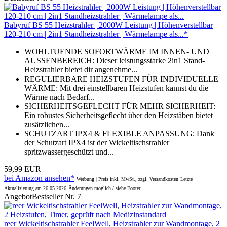
Babyruf BS 55 Heizstrahler | 2000W Leistung | Höhenverstellbar
120-210 cm | 2in1 Standheizstrahler | Wärmelampe als...*
WOHLTUENDE SOFORTWÄRME IM INNEN- UND
AUSSENBEREICH: Dieser leistungsstarke 2in1 Stand-
Heizstrahler bietet dir angenehme...
REGULIERBARE HEIZSTUFEN FÜR INDIVIDUELLE
WÄRME: Mit drei einstellbaren Heizstufen kannst du die
Wärme nach Bedarf...
SICHERHEITSGEFLECHT FÜR MEHR SICHERHEIT:
Ein robustes Sicherheitsgeflecht über den Heizstäben bietet
zusätzlichen...
SCHUTZART IPX4 & FLEXIBLE ANPASSUNG: Dank
der Schutzart IPX4 ist der Wickeltischstrahler
spritzwassergeschützt und...
59,99 EUR
bei Amazon ansehen*
Werbung | Preis inkl. MwSt., zzgl. Versandkosten
Letzte
Aktualisierung am 26.05.2026
Änderungen möglich / siehe Footer
Angebot
Bestseller Nr. 7
reer Wickeltischstrahler FeelWell, Heizstrahler zur Wandmontage, 2