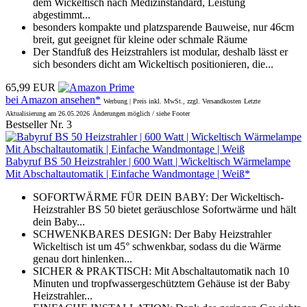
dem Wickeltisch nach Medizinstandard, Leistung
abgestimmt...
besonders kompakte und platzsparende Bauweise, nur 46cm
breit, gut geeignet für kleine oder schmale Räume
Der Standfuß des Heizstrahlers ist modular, deshalb lässt er
sich besonders dicht am Wickeltisch positionieren, die...
65,99 EUR
bei Amazon ansehen*
Werbung | Preis inkl. MwSt., zzgl. Versandkosten
Letzte
Aktualisierung am 26.05.2026
Änderungen möglich / siehe Footer
Bestseller Nr. 3
Babyruf BS 50 Heizstrahler | 600 Watt | Wickeltisch Wärmelampe
Mit Abschaltautomatik | Einfache Wandmontage | Weiß*
SOFORTWÄRME FÜR DEIN BABY: Der Wickeltisch-
Heizstrahler BS 50 bietet geräuschlose Sofortwärme und hält
dein Baby...
SCHWENKBARES DESIGN: Der Baby Heizstrahler
Wickeltisch ist um 45° schwenkbar, sodass du die Wärme
genau dort hinlenken...
SICHER & PRAKTISCH: Mit Abschaltautomatik nach 10
Minuten und tropfwassergeschütztem Gehäuse ist der Baby
Heizstrahler...