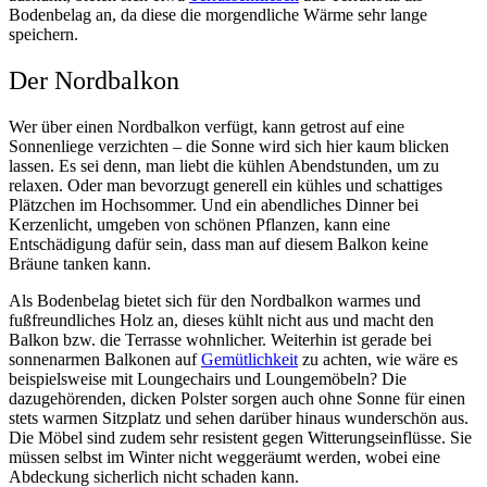
Bodenbelag an, da diese die morgendliche Wärme sehr lange
speichern.
Der Nordbalkon
Wer über einen Nordbalkon verfügt, kann getrost auf eine
Sonnenliege verzichten – die Sonne wird sich hier kaum blicken
lassen. Es sei denn, man liebt die kühlen Abendstunden, um zu
relaxen. Oder man bevorzugt generell ein kühles und schattiges
Plätzchen im Hochsommer. Und ein abendliches Dinner bei
Kerzenlicht, umgeben von schönen Pflanzen, kann eine
Entschädigung dafür sein, dass man auf diesem Balkon keine
Bräune tanken kann.
Als Bodenbelag bietet sich für den Nordbalkon warmes und
fußfreundliches Holz an, dieses kühlt nicht aus und macht den
Balkon bzw. die Terrasse wohnlicher. Weiterhin ist gerade bei
sonnenarmen Balkonen auf
Gemütlichkeit
zu achten, wie wäre es
beispielsweise mit Loungechairs und Loungemöbeln? Die
dazugehörenden, dicken Polster sorgen auch ohne Sonne für einen
stets warmen Sitzplatz und sehen darüber hinaus wunderschön aus.
Die Möbel sind zudem sehr resistent gegen Witterungseinflüsse. Sie
müssen selbst im Winter nicht weggeräumt werden, wobei eine
Abdeckung sicherlich nicht schaden kann.