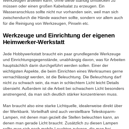
Werkzeugen arbeiten kann, ohne diese ständig umstecken zu
müssen oder einen großen Kabelsalat zu erzeugen. Ein
Wasseranschluss sollte nicht nur vorhanden sein, weil man sich
zwischendurch die Hände waschen sollte, sondern vor allem auch
für die Reinigung von Werkzeugen, Pinseln etc.
Werkzeuge und Einrichtung der eigenen
Heimwerker-Werkstatt
Jede Hobbywerkstatt braucht ein paar grundlegende Werkzeuge
und Einrichtungsgegenstände, unabhängig davon, was für Arbeiten
hauptsächlich darin durchgeführt werden sollen. Einer der
wichtigsten Aspekte, die beim Einrichten eines Werkraumes gerne
vernachlässigt werden, ist die Beleuchtung. Die Beleuchtung darf
nicht zu schwach sein, da man in schlechtem Licht leicht Details
übersieht. Außerdem ist die Arbeit bei schwachem Licht besonders
anstrengend, da man sich deutlich stärker konzentrieren muss.
Man braucht also eine starke Lichtquelle, idealerweise direkt über
der Werkbank. Vorteilhaft sind auch verstellbare Teleskoparm-
Lampen, mit denen man gezielt die Stellen beleuchten kann, an
denen man gerade Licht braucht. Zusätzlich zu diesen Lampen
sollte man sich noch mobile Leuchten zulegen, die man frei