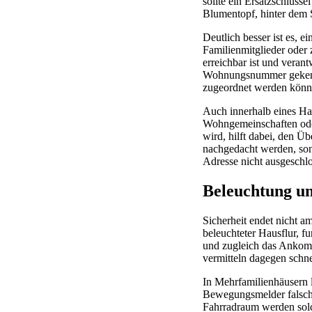
sollte ein Ersatzschlüsse
Blumentopf, hinter dem 
Deutlich besser ist es, 
Familienmitglieder oder 
erreichbar ist und veran
Wohnungsnummer gekennze
zugeordnet werden könn
Auch innerhalb eines Haus
Wohngemeinschaften oder 
wird, hilft dabei, den Üb
nachgedacht werden, son
Adresse nicht ausgeschl
Beleuchtung un
Sicherheit endet nicht a
beleuchteter Hausflur, f
und zugleich das Ankom
vermitteln dagegen schne
In Mehrfamilienhäusern 
Bewegungsmelder falsch e
Fahrradraum werden solch