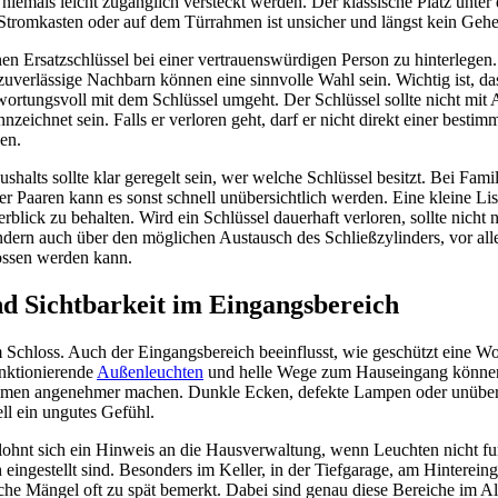
l niemals leicht zugänglich versteckt werden. Der klassische Platz unter
Stromkasten oder auf dem Türrahmen ist unsicher und längst kein Geh
einen Ersatzschlüssel bei einer vertrauenswürdigen Person zu hinterlege
zuverlässige Nachbarn können eine sinnvolle Wahl sein. Wichtig ist, da
twortungsvoll mit dem Schlüssel umgeht. Der Schlüssel sollte nicht mi
ichnet sein. Falls er verloren geht, darf er nicht direkt einer best
en.
halts sollte klar geregelt sein, wer welche Schlüssel besitzt. Bei Famil
Paaren kann es sonst schnell unübersichtlich werden. Eine kleine List
erblick zu behalten. Wird ein Schlüssel dauerhaft verloren, sollte nicht 
dern auch über den möglichen Austausch des Schließzylinders, vor al
ossen werden kann.
d Sichtbarkeit im Eingangsbereich
m Schloss. Auch der Eingangsbereich beeinflusst, wie geschützt eine W
unktionierende
Außenleuchten
und helle Wege zum Hauseingang könne
men angenehmer machen. Dunkle Ecken, defekte Lampen oder unüber
ll ein ungutes Gefühl.
lohnt sich ein Hinweis an die Hausverwaltung, wenn Leuchten nicht fu
ingestellt sind. Besonders im Keller, in der Tiefgarage, am Hinterein
e Mängel oft zu spät bemerkt. Dabei sind genau diese Bereiche im Allt