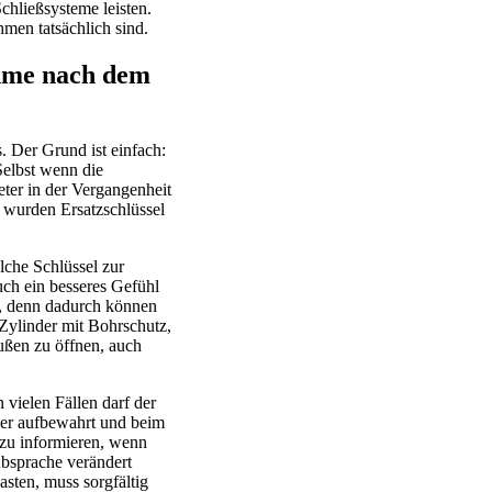
chließsysteme leisten.
men tatsächlich sind.
ahme nach dem
. Der Grund ist einfach:
Selbst wenn die
eter in der Vergangenheit
g wurden Ersatzschlüssel
lche Schlüssel zur
uch ein besseres Gefühl
e, denn dadurch können
Zylinder mit Bohrschutz,
außen zu öffnen, auch
vielen Fällen darf der
der aufbewahrt und beim
 zu informieren, wenn
Absprache verändert
sten, muss sorgfältig