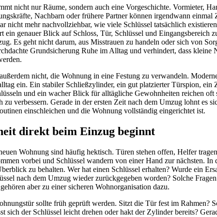
immt nicht nur Räume, sondern auch eine Vorgeschichte. Vormieter, H
ngskräfte, Nachbarn oder frühere Partner können irgendwann einmal Z
ar nicht mehr nachvollziehbar, wie viele Schlüssel tatsächlich existiere
t ein genauer Blick auf Schloss, Tür, Schlüssel und Eingangsbereich z
g. Es geht nicht darum, aus Misstrauen zu handeln oder sich von Sorge
rchdachte Grundsicherung Ruhe im Alltag und verhindert, dass kleine N
werden.
außerdem nicht, die Wohnung in eine Festung zu verwandeln. Moderne 
ltag ein. Ein stabiler Schließzylinder, ein gut platzierter Türspion, ein 
üsseln und ein wacher Blick für alltägliche Gewohnheiten reichen oft
ch zu verbessern. Gerade in der ersten Zeit nach dem Umzug lohnt es si
utinen einschleichen und die Wohnung vollständig eingerichtet ist.
it direkt beim Einzug beginnt
 neuen Wohnung sind häufig hektisch. Türen stehen offen, Helfer trag
ommen vorbei und Schlüssel wandern von einer Hand zur nächsten. In di
berblick zu behalten. Wer hat einen Schlüssel erhalten? Wurde ein Ersat
chlüssel nach dem Umzug wieder zurückgegeben worden? Solche Frage
, gehören aber zu einer sicheren Wohnorganisation dazu.
nungstür sollte früh geprüft werden. Sitzt die Tür fest im Rahmen? Sc
st sich der Schlüssel leicht drehen oder hakt der Zylinder bereits? Ge