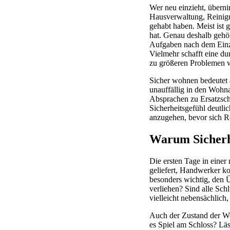
Wer neu einzieht, übern
Hausverwaltung, Reinigu
gehabt haben. Meist ist g
hat. Genau deshalb gehör
Aufgaben nach dem Einzu
Vielmehr schafft eine du
zu größeren Problemen 
Sicher wohnen bedeutet 
unauffällig in den Wohnal
Absprachen zu Ersatzschl
Sicherheitsgefühl deutli
anzugehen, bevor sich Ro
Warum Sicherhe
Die ersten Tage in einer
geliefert, Handwerker k
besonders wichtig, den Ü
verliehen? Sind alle S
vielleicht nebensächlich
Auch der Zustand der Woh
es Spiel am Schloss? Läs