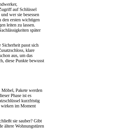
andwerker,
ugriff auf Schlüssel
n und wer sie besessen
u den ersten wichtigen
n leiten zu lassen.
achlässigkeiten später
Sicherheit passt sich
Zusatzschloss, klare
 schon aus, um das
ch, diese Punkte bewusst
en Möbel, Pakete werden
eser Phase ist es
zschlüssel kurzfristig
n wirken im Moment
hließt sie sauber? Gibt
rade ältere Wohnungstüren