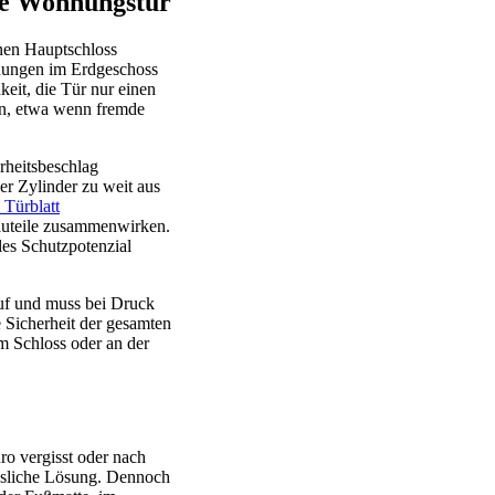
die Wohnungstür
nen Hauptschloss
hnungen im Erdgeschoss
eit, die Tür nur einen
ein, etwa wenn fremde
rheitsbeschlag
er Zylinder zu weit aus
 Türblatt
 Bauteile zusammenwirken.
les Schutzpotenzial
auf und muss bei Druck
 Sicherheit der gesamten
m Schloss oder an der
üro vergisst oder nach
lässliche Lösung. Dennoch