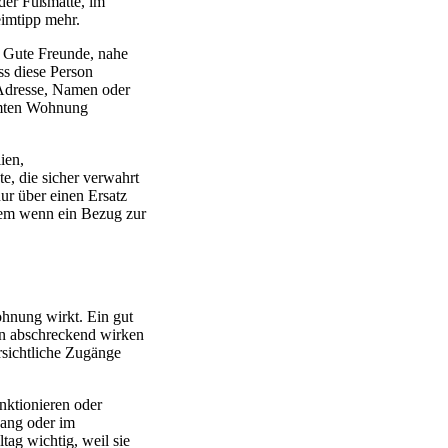
 der Fußmatte, im
eimtipp mehr.
n. Gute Freunde, nahe
ss diese Person
t Adresse, Namen oder
immten Wohnung
ien,
e, die sicher verwahrt
nur über einen Ersatz
lem wenn ein Bezug zur
ohnung wirkt. Ein gut
n abschreckend wirken
sichtliche Zugänge
nktionieren oder
gang oder im
ag wichtig, weil sie