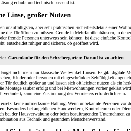
ösung erlaubt und technisch passend ist.
ne Linse, großer Nutzen
en unauffälligsten, aber sehr praktischen Sicherheitsdetails einer Wohn
ohne die Tür öffnen zu müssen. Gerade in Mehrfamilienhäusern, in dene
er fremde Personen unterwegs sein können, ist diese einfache Kontroll
ht, entscheidet ruhiger und sicherer, ob geöffnet wird.
ie:
Gartenlaube für den Schrebergarten: Darauf ist zu achten
ängst nicht mehr nur klassische Weitwinkel-Linsen. Es gibt digitale Mo
nschen, Kinder oder Personen mit eingeschränkter Sehfähigkeit angene
er Tür deutlich größer an und lassen sich oft leichter nutzen als ein h
 die Montage sauber erfolgt und bei Mietwohnungen vorher geklärt wird
aft verändert, kann eine Zustimmung des Vermieters erforderlich sein.
 ersetzt keine aufmerksame Haltung. Wenn unbekannte Personen vor der 
en. Besonders bei angeblichen Handwerkern, Kontrolleuren oder Dienstle
isch bei der Hausverwaltung oder beim beauftragenden Unternehmen zu 
Kombination aus Technik und gesundem Menschenverstand.