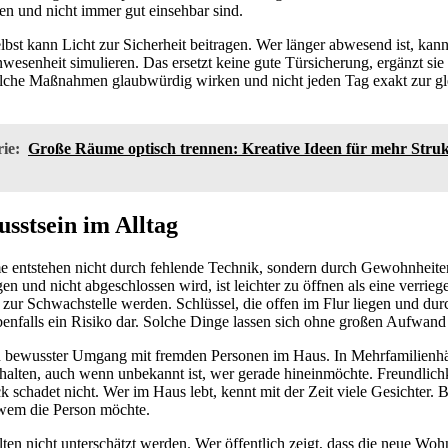
en und nicht immer gut einsehbar sind.
st kann Licht zur Sicherheit beitragen. Wer länger abwesend ist, kann
senheit simulieren. Das ersetzt keine gute Türsicherung, ergänzt sie 
solche Maßnahmen glaubwürdig wirken und nicht jeden Tag exakt zur gl
ie:
Große Räume optisch trennen: Kreative Ideen für mehr Stru
usstsein im Alltag
me entstehen nicht durch fehlende Technik, sondern durch Gewohnheit
en und nicht abgeschlossen wird, ist leichter zu öffnen als eine verrieg
ur Schwachstelle werden. Schlüssel, die offen im Flur liegen und durc
 ebenfalls ein Risiko dar. Solche Dinge lassen sich ohne großen Aufwand
in bewusster Umgang mit fremden Personen im Haus. In Mehrfamilienhä
ehalten, auch wenn unbekannt ist, wer gerade hineinmöchte. Freundlich
ck schadet nicht. Wer im Haus lebt, kennt mit der Zeit viele Gesichter. 
wem die Person möchte.
ten nicht unterschätzt werden. Wer öffentlich zeigt, dass die neue Woh