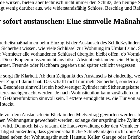
de wirken, bieten aber technisch nicht immer den Schutz, den heutige S
agt wenig darüber aus, wie widerstandsfähig Schloss, Beschlag und Rah
r sofort austauschen: Eine sinnvolle Maßn
herheitsmaßnahmen beim Einzug ist der Austausch des Schließzylinders
 Sicherheit wissen, wie viele Schlüssel zur Wohnung im Umlauf sind. 
Vermieter alle vorhandenen Schlüssel übergibt, bleibt offen, ob Vormi
. Diese Kopien müssen nicht aus böser Absicht entstanden sein. Häufi
artner, Freunde oder Nachbarn gegeben und später schlicht vergessen.
r sorgt für Klarheit. Ab dem Zeitpunkt des Austauschs ist eindeutig, we
Zugriff darauf hat. Das schafft nicht nur mehr Sicherheit, sondern a
esonders sinnvoll ist ein hochwertiger Zylinder mit Sicherungskart
iteres nachgemacht werden. Je nach Wohnsituation kann zusätzlich ein 
 Gefahrenfunktion sinnvoll sein. Letztere ermöglicht es, die Tür von 
 steckt.
e vor dem Austausch ein Blick in den Mietvertrag geworfen werden. In 
enen Wohnungstür gewechselt werden, solange der ursprüngliche Zylin
t wird. Dennoch ist es ratsam, die Hausverwaltung oder den Vermieter
chtig ist außerdem, dass gemeinschaftliche Schließanlagen nicht ohne 
lüssel neben der Wohnungstür auch Haustür, Keller, Garage oder Briefka