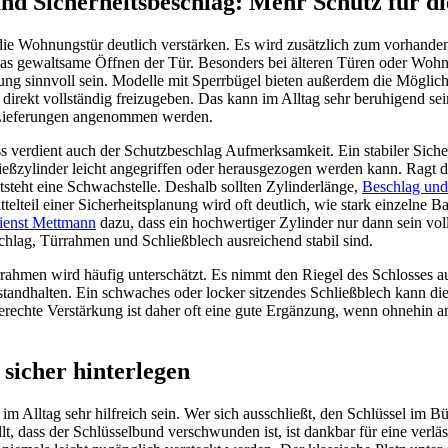
und Sicherheitsbeschlag: Mehr Schutz für 
die Wohnungstür deutlich verstärken. Es wird zusätzlich zum vorhande
das gewaltsame Öffnen der Tür. Besonders bei älteren Türen oder Wo
ng sinnvoll sein. Modelle mit Sperrbügel bieten außerdem die Möglichk
e direkt vollständig freizugeben. Das kann im Alltag sehr beruhigend s
 Lieferungen angenommen werden.
 verdient auch der Schutzbeschlag Aufmerksamkeit. Ein stabiler Siche
ließzylinder leicht angegriffen oder herausgezogen werden kann. Ragt d
steht eine Schwachstelle. Deshalb sollten Zylinderlänge,
Beschlag und
telteil einer Sicherheitsplanung wird oft deutlich, wie stark einzelne
dienst Mettmann
dazu, dass ein hochwertiger Zylinder nur dann sein vol
chlag, Türrahmen und Schließblech ausreichend stabil sind.
rahmen wird häufig unterschätzt. Es nimmt den Riegel des Schlosses 
tandhalten. Ein schwaches oder locker sitzendes Schließblech kann die
erechte Verstärkung ist daher oft eine gute Ergänzung, wenn ohnehin a
 sicher hinterlegen
im Alltag sehr hilfreich sein. Wer sich ausschließt, den Schlüssel im B
llt, dass der Schlüsselbund verschwunden ist, ist dankbar für eine ver