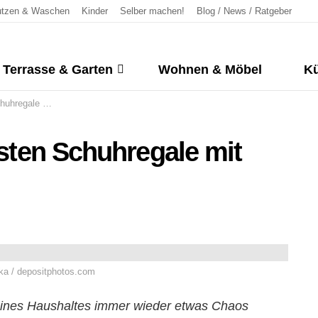
tzen & Waschen
Kinder
Selber machen!
Blog / News / Ratgeber
Terrasse & Garten
Wohnen & Möbel
Kü
e mit Sitzbank
testen Schuhregale mit
a / depositphotos.com
r eines Haushaltes immer wieder etwas Chaos