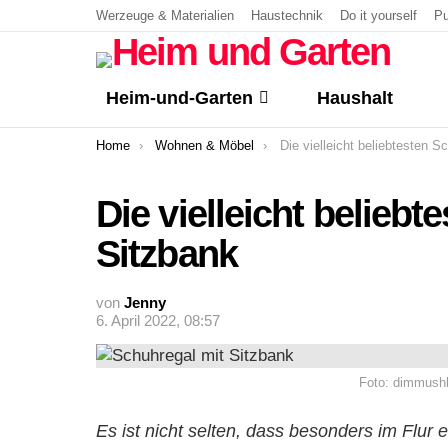
Werzeuge & Materialien
Haustechnik
Do it yourself
Pu
Heim-und-Garten
Haushalt
You are here:
Home
Wohnen & Möbel
Die vielleicht beliebtesten Schuhregal
Die vielleicht belieb
Sitzbank
von
Jenny
6. April 2022, 08:57
Foto: dimmushk
Es ist nicht selten, dass besonders im Flu