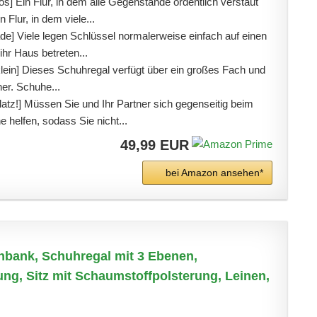
] Ein Flur, in dem alle Gegenstände ordentlich verstaut
 Flur, in dem viele...
de] Viele legen Schlüssel normalerweise einfach auf einen
hr Haus betreten...
klein] Dieses Schuhregal verfügt über ein großes Fach und
er. Schuhe...
latz!] Müssen Sie und Ihr Partner sich gegenseitig beim
 helfen, sodass Sie nicht...
49,99 EUR
bei Amazon ansehen*
ank, Schuhregal mit 3 Ebenen,
g, Sitz mit Schaumstoffpolsterung, Leinen,