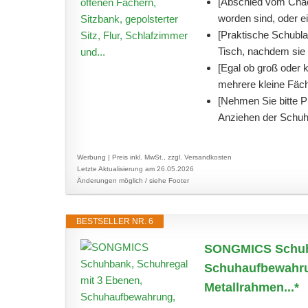
[Abschied vom Chaos
worden sind, oder ein
[Praktische Schubla
Tisch, nachdem sie i
[Egal ob groß oder 
mehrere kleine Fäch
[Nehmen Sie bitte P
Anziehen der Schuhe
Werbung | Preis inkl. MwSt., zzgl. Versandkosten
Letzte Aktualisierung am 26.05.2026
Änderungen möglich / siehe Footer
BESTSELLER NR. 6
SONGMICS Schuhb
Schuhaufbewahrun
Metallrahmen...*