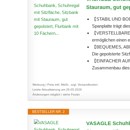
Stauraum, gut gep
【STABIL UND BOD
Spanplatte trägt die
【VERSTELLBARE AB
ermöglichen einen ei
【BEQUEMES, AB
Die gepolsterte Sitz
【EINFACHER AUFBA
Zusammenbau dieses
Werbung | Preis inkl. MwSt., zzgl. Versandkosten
Letzte Aktualisierung am 26.05.2026
Änderungen möglich / siehe Footer
BESTSELLER NR. 2
VASAGLE Schuhban