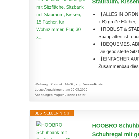
Stauraum, Kissen,
【ALLES IN ORDNUNG
x B) große Fächer, i
【ROBUST & STABIL
Spanplatten ist robu
【BEQUEMES, AB
Die gepolsterte Sitz
【EINFACHER AUFBA
Zusammenbau dieses
Werbung | Preis inkl. MwSt., zzgl. Versandkosten
Letzte Aktualisierung am 26.05.2026
Änderungen möglich / siehe Footer
BESTSELLER NR. 3
HOOBRO Schuhbank
Schuhregal mit ge