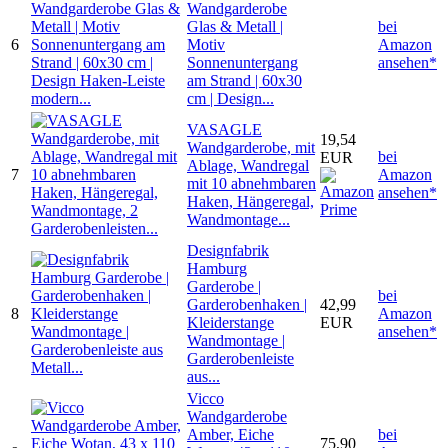
Wandgarderobe
Glas & Metall |
bei
6
Motiv
Amazon
Sonnenuntergang
ansehen*
am Strand | 60x30
cm | Design...
VASAGLE
19,54
Wandgarderobe, mit
bei
EUR
Ablage, Wandregal
7
Amazon
mit 10 abnehmbaren
ansehen*
Haken, Hängeregal,
Wandmontage...
Designfabrik
Hamburg
Garderobe |
bei
Garderobenhaken |
42,99
8
Amazon
Kleiderstange
EUR
ansehen*
Wandmontage |
Garderobenleiste
aus...
Vicco
Wandgarderobe
Amber, Eiche
bei
75,90