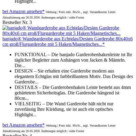
Highlight...
bei Amazon ansehen*
Werbung | Preis inkl. MwSt., zzgl. Versandkosten
Letzte
Aktualisierung am 26.05.2026
Änderungen möglich / siehe Footer
Bestseller Nr. 3
banjado® Wandgarderobe aus Echtglas/Design Garderobe 80x40x6
cm groß/Flurgarderobe mit 5 Haken/Magnetisches...*
FUNKTIONAL – Die banjado Garderobenhakenleiste ist Ihr
täglicher Begleiter zum Anhängen von Jacken & Mänteln.
Die...
DESIGN – Sie erhalten eine Garderobe modern aus
elegantem Echtglas mit farbbrilliantem Motiv. Das Design des
Garderobe...
DESTAILS – Die Garderobenhaken Leiste besteht aus 4mm
gehärtetem Sicherheitsglas. Die Garderobe hängend ist
80cm...
VIELSEITIG – Die Wand Garderobe hält nicht nur
zuverlässig Ihre Kleidung, sie ist auch ein optisches
Highlight...
bei Amazon ansehen*
Werbung | Preis inkl. MwSt., zzgl. Versandkosten
Letzte
Aktualisierung am 26.05.2026
Änderungen möglich / siehe Footer
Bestseller Nr. 4