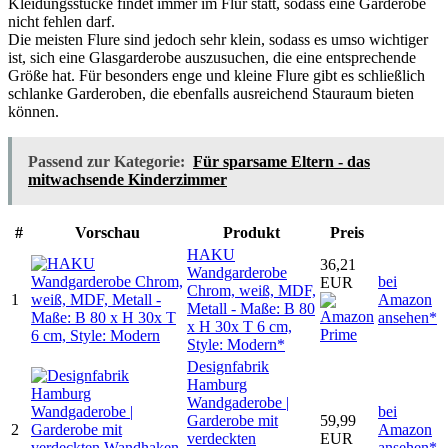
Kleidungsstücke findet immer im Flur statt, sodass eine Garderobe
nicht fehlen darf.
Die meisten Flure sind jedoch sehr klein, sodass es umso wichtiger
ist, sich eine Glasgarderobe auszusuchen, die eine entsprechende
Größe hat. Für besonders enge und kleine Flure gibt es schließlich
schlanke Garderoben, die ebenfalls ausreichend Stauraum bieten
können.
Passend zur Kategorie:
Für sparsame Eltern - das
mitwachsende Kinderzimmer
#
Vorschau
Produkt
Preis
HAKU
36,21
Wandgarderobe
bei
EUR
Chrom, weiß, MDF,
1
Amazon
Metall - Maße: B 80
ansehen*
x H 30x T 6 cm,
Style: Modern*
Designfabrik
Hamburg
Wandgaderobe |
bei
Garderobe mit
59,99
2
Amazon
verdeckten
EUR
ansehen*