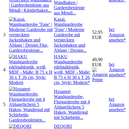
Wandhaken |
Garderobenleiste
aus Metall...
Kazai.
Wandgarderobe
'Tone' | Moderne
bei
52,95
3
Garderobe mit
Amazon
EUR
versteckten
ansehen*
Jackenhaken und
Ablage | Design...
HAKU
49,90
Wandgarderobe
bei
EUR
edelstahloptik,
4
Amazon
weiß, MDF - Maße:
ansehen*
B 75 x H 30 x T 26
cm, Style: Modern*
Hzuaneri
Wandgarderobe,
bei
Flurgarderobe mit 4
5
Amazon
Ablagefächern 5
ansehen*
Haken, Wandregal
mit Schiebetür...
DEQORI