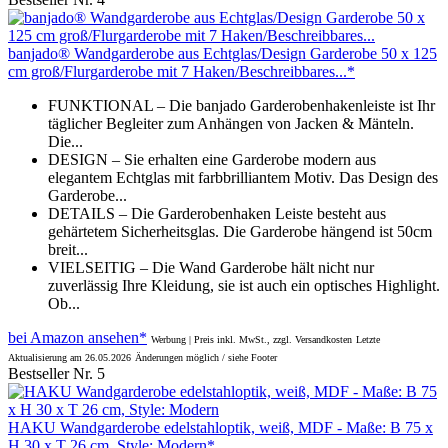
banjado® Wandgarderobe aus Echtglas/Design Garderobe 50 x 125
cm groß/Flurgarderobe mit 7 Haken/Beschreibbares...*
FUNKTIONAL – Die banjado Garderobenhakenleiste ist Ihr
täglicher Begleiter zum Anhängen von Jacken & Mänteln.
Die...
DESIGN – Sie erhalten eine Garderobe modern aus
elegantem Echtglas mit farbbrilliantem Motiv. Das Design des
Garderobe...
DETAILS – Die Garderobenhaken Leiste besteht aus
gehärtetem Sicherheitsglas. Die Garderobe hängend ist 50cm
breit...
VIELSEITIG – Die Wand Garderobe hält nicht nur
zuverlässig Ihre Kleidung, sie ist auch ein optisches Highlight.
Ob...
bei Amazon ansehen*
Werbung | Preis inkl. MwSt., zzgl. Versandkosten
Letzte
Aktualisierung am 26.05.2026
Änderungen möglich / siehe Footer
Bestseller Nr. 5
HAKU Wandgarderobe edelstahloptik, weiß, MDF - Maße: B 75 x
H 30 x T 26 cm, Style: Modern*