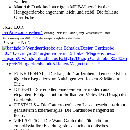
wählen...
Material: Dank hochwertigem MDF-Material ist die
Hängegarderobe angenehm leicht und stabil. Die foliierte
Oberfläche...
86,28 EUR
bei Amazon ansehen*
Werbung | Preis inkl. MwSt., zzgl. Versandkosten
Letzte
Aktualisierung am 26.05.2026
Änderungen möglich / siehe Footer
Bestseller Nr. 2
banjado® Wandgarderobe aus Echtglas/Design Garderobe 80x40x6
cm groß/Flurgarderobe mit 5 Haken/Magnetisches...*
FUNKTIONAL – Die banjado Garderobenhakenleiste ist Ihr
täglicher Begleiter zum Anhängen von Jacken & Mänteln.
Die...
DESIGN – Sie erhalten eine Garderobe modern aus
elegantem Echtglas mit farbbrilliantem Motiv. Das Design des
Garderobe...
DESTAILS – Die Garderobenhaken Leiste besteht aus 4mm
gehärtetem Sicherheitsglas. Die Garderobe hängend ist
80cm...
VIELSEITIG – Die Wand Garderobe hält nicht nur
zuverlässig Ihre Kleidung, sie ist auch ein optisches