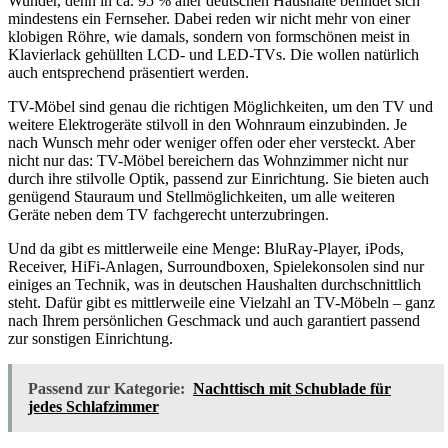
Wunder, denn in ca. 95 % aller deutschen Haushalte befindet sich
mindestens ein Fernseher. Dabei reden wir nicht mehr von einer
klobigen Röhre, wie damals, sondern von formschönen meist in
Klavierlack gehüllten LCD- und LED-TVs. Die wollen natürlich
auch entsprechend präsentiert werden.
TV-Möbel sind genau die richtigen Möglichkeiten, um den TV und
weitere Elektrogeräte stilvoll in den Wohnraum einzubinden. Je
nach Wunsch mehr oder weniger offen oder eher versteckt. Aber
nicht nur das: TV-Möbel bereichern das Wohnzimmer nicht nur
durch ihre stilvolle Optik, passend zur Einrichtung. Sie bieten auch
genügend Stauraum und Stellmöglichkeiten, um alle weiteren
Geräte neben dem TV fachgerecht unterzubringen.
Und da gibt es mittlerweile eine Menge: BluRay-Player, iPods,
Receiver, HiFi-Anlagen, Surroundboxen, Spielekonsolen sind nur
einiges an Technik, was in deutschen Haushalten durchschnittlich
steht. Dafür gibt es mittlerweile eine Vielzahl an TV-Möbeln – ganz
nach Ihrem persönlichen Geschmack und auch garantiert passend
zur sonstigen Einrichtung.
Passend zur Kategorie:
Nachttisch mit Schublade für
jedes Schlafzimmer