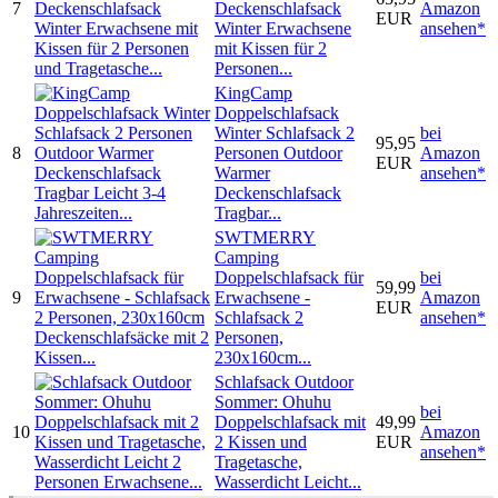
7
Deckenschlafsack
Amazon
EUR
Winter Erwachsene
ansehen*
mit Kissen für 2
Personen...
KingCamp
Doppelschlafsack
Winter Schlafsack 2
bei
95,95
8
Personen Outdoor
Amazon
EUR
Warmer
ansehen*
Deckenschlafsack
Tragbar...
SWTMERRY
Camping
Doppelschlafsack für
bei
59,99
9
Erwachsene -
Amazon
EUR
Schlafsack 2
ansehen*
Personen,
230x160cm...
Schlafsack Outdoor
Sommer: Ohuhu
bei
Doppelschlafsack mit
49,99
10
Amazon
2 Kissen und
EUR
ansehen*
Tragetasche,
Wasserdicht Leicht...