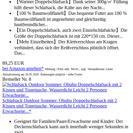
【Warmer Doppelschlafsack】Dank seiner 300g/㎡ Füllung
hilft dieser Schlafsack, die Kälte aus der Nacht...
【100 % Baumwollflanell】Das bequeme Futter aus 100 %
Baumwollflanell ist angenehmer und gleichzeitig
hautfreundlicher...
【Ein Doppelschlafsack, auch zwei Einzelschlafsäcke】Die
Größe der Doppelschlafsack ist mit 220*150 cm. Dieser...
【Mehr Einzelheiten】Der Klettverschluss am Kragen
verhindert, dass sich der Reißverschluss plötzlich öffnet.
Das...
89,25 EUR
bei Amazon ansehen*
Werbung | Preis inkl. MwSt., zzgl. Versandkosten
Letzte
Aktualisierung am 26.05.2026
Änderungen möglich / siehe Footer
Bestseller Nr. 8
Schlafsack Outdoor Sommer: Ohuhu Doppelschlafsack mit 2
Kissen und Tragetasche, Wasserdicht Leicht 2 Personen
Erwachsene...*
Geeignet für Familien/Paare/Erwachsene und Kinder: Der
Deckenschlafsack kann auch innerhalb weniger Sekunden in
zwei...