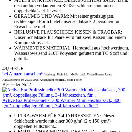
MULTIFUNKTIONALE DECKENSCHLAFSACK: Dank
der rundum verlaufenden Reißverschlüsse kann unser
doppelschlafsack in zwei...
GERÄUMIG UND WARM: Mit seiner großzügigen,
rechteckigen Form bietet unser schlafsack 2 personen für
Erwachsene und...
INKLUSIVE FLAUSCHIGES KISSEN & TRAGBAR:
Unser Schlafsack für Paare wird mit zwei Kissen und einem
Kompressionssack...
WÄRMENDES MATERIAL: Hergestellt aus hochwertigem,
Wasserabweisend 210T Polyester, gefüttert mit TC-Stoff und
gefüllt...
49,99 EUR
bei Amazon ansehen*
Werbung | Preis inkl. MwSt., zzgl. Versandkosten
Letzte
Aktualisierung am 26.05.2026
Änderungen möglich / siehe Footer
Bestseller Nr. 2
Active Era Professioneller 300 Warmer Mumienschlafsack, 300
g/m², doppellagige Füllung, 3-4 Jahreszeiten, für...*
ULTRA-WARM FÜR 3-4 JAHRESZEITEN: Dieser
Schlafsack wurde mit einer 300 g/m² (2 x 150 g/m²)
doppelten Füllschicht...
GEMÜTLICHER MUMIEN-DESIGN: Das anliegende