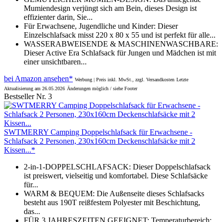
Mumiendesign verjüngt sich am Bein, dieses Design ist
effizienter darin, Sie...
Für Erwachsene, Jugendliche und Kinder: Dieser
Einzelschlafsack misst 220 x 80 x 55 und ist perfekt für alle...
WASSERABWEISENDE & MASCHINENWASCHBARE:
Dieser Active Era Schlafsack für Jungen und Mädchen ist mit
einer unsichtbaren...
bei Amazon ansehen*
Werbung | Preis inkl. MwSt., zzgl. Versandkosten
Letzte
Aktualisierung am 26.05.2026
Änderungen möglich / siehe Footer
Bestseller Nr. 3
SWTMERRY Camping Doppelschlafsack für Erwachsene -
Schlafsack 2 Personen, 230x160cm Deckenschlafsäcke mit 2
Kissen...*
2-in-1-DOPPELSCHLAFSACK: Dieser Doppelschlafsack
ist preiswert, vielseitig und komfortabel. Diese Schlafsäcke
für...
WARM & BEQUEM: Die Außenseite dieses Schlafsacks
besteht aus 190T reißfestem Polyester mit Beschichtung,
das...
FÜR 3 JAHRESZEITEN GEEIGNET: Temperaturbereich: