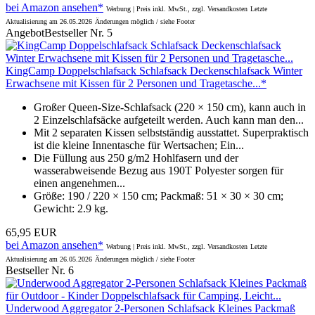
bei Amazon ansehen*
Werbung | Preis inkl. MwSt., zzgl. Versandkosten
Letzte
Aktualisierung am 26.05.2026
Änderungen möglich / siehe Footer
Angebot
Bestseller Nr. 5
KingCamp Doppelschlafsack Schlafsack Deckenschlafsack Winter
Erwachsene mit Kissen für 2 Personen und Tragetasche...*
Großer Queen-Size-Schlafsack (220 × 150 cm), kann auch in
2 Einzelschlafsäcke aufgeteilt werden. Auch kann man den...
Mit 2 separaten Kissen selbstständig ausstattet. Superpraktisch
ist die kleine Innentasche für Wertsachen; Ein...
Die Füllung aus 250 g/m2 Hohlfasern und der
wasserabweisende Bezug aus 190T Polyester sorgen für
einen angenehmen...
Größe: 190 / 220 × 150 cm; Packmaß: 51 × 30 × 30 cm;
Gewicht: 2.9 kg.
65,95 EUR
bei Amazon ansehen*
Werbung | Preis inkl. MwSt., zzgl. Versandkosten
Letzte
Aktualisierung am 26.05.2026
Änderungen möglich / siehe Footer
Bestseller Nr. 6
Underwood Aggregator 2-Personen Schlafsack Kleines Packmaß