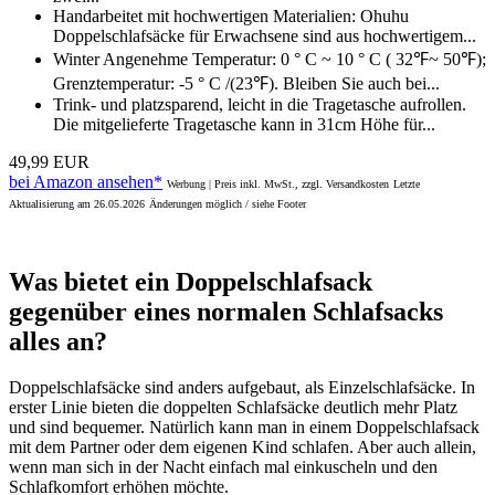
Handarbeitet mit hochwertigen Materialien: Ohuhu
Doppelschlafsäcke für Erwachsene sind aus hochwertigem...
Winter Angenehme Temperatur: 0 ° C ~ 10 ° C ( 32℉~ 50℉);
Grenztemperatur: -5 ° C /(23℉). Bleiben Sie auch bei...
Trink- und platzsparend, leicht in die Tragetasche aufrollen.
Die mitgelieferte Tragetasche kann in 31cm Höhe für...
49,99 EUR
bei Amazon ansehen*
Werbung | Preis inkl. MwSt., zzgl. Versandkosten
Letzte
Aktualisierung am 26.05.2026
Änderungen möglich / siehe Footer
Was bietet ein Doppelschlafsack
gegenüber eines normalen Schlafsacks
alles an?
Doppelschlafsäcke sind anders aufgebaut, als Einzelschlafsäcke. In
erster Linie bieten die doppelten Schlafsäcke deutlich mehr Platz
und sind bequemer. Natürlich kann man in einem Doppelschlafsack
mit dem Partner oder dem eigenen Kind schlafen. Aber auch allein,
wenn man sich in der Nacht einfach mal einkuscheln und den
Schlafkomfort erhöhen möchte.