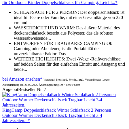
für Outdoor - Kinder Doppelschlafsack für Camping, Leicht...*
SCHLAFSACK FÜR 2 PERSON: Der doppelschlafsack ist
ideal für Paare oder Familie, mit einer Gesamtlänge von 220
cm und...
WASSERDICHT UND WARM: Das äußere Material des
deckenschlafsack besteht aus Polyester, das als robuste
wasserabweisende...
ENTWORFEN FÜR TRAGBARES CAMPING:Ob
Camping oder Abenteuer, ist die Portabilität der
unverzichtbarste Faktor. Das...
WEITERE HIGHLIGHTS: Zwei -Wege -Reißverschlüsse
auf beiden Seiten für den einfachen Eintritt und Ausgang und
beide...
bei Amazon ansehen*
Werbung | Preis inkl. MwSt., zzgl. Versandkosten
Letzte
Aktualisierung am 26.05.2026
Änderungen möglich / siehe Footer
Angebot
Bestseller Nr. 7
KingCamp Doppelschlafsack Winter Schlafsack 2 Personen
Outdoor Warmer Deckenschlafsack Tragbar Leicht 3-4
Jahreszeiten...*