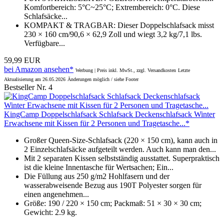
Komfortbereich: 5°C~25°C; Extrembereich: 0°C. Diese
Schlafsäcke...
KOMPAKT & TRAGBAR: Dieser Doppelschlafsack misst
230 × 160 cm/90,6 × 62,9 Zoll und wiegt 3,2 kg/7,1 lbs.
Verfügbare...
59,99 EUR
bei Amazon ansehen*
Werbung | Preis inkl. MwSt., zzgl. Versandkosten
Letzte
Aktualisierung am 26.05.2026
Änderungen möglich / siehe Footer
Bestseller Nr. 4
KingCamp Doppelschlafsack Schlafsack Deckenschlafsack Winter
Erwachsene mit Kissen für 2 Personen und Tragetasche...*
Großer Queen-Size-Schlafsack (220 × 150 cm), kann auch in
2 Einzelschlafsäcke aufgeteilt werden. Auch kann man den...
Mit 2 separaten Kissen selbstständig ausstattet. Superpraktisch
ist die kleine Innentasche für Wertsachen; Ein...
Die Füllung aus 250 g/m2 Hohlfasern und der
wasserabweisende Bezug aus 190T Polyester sorgen für
einen angenehmen...
Größe: 190 / 220 × 150 cm; Packmaß: 51 × 30 × 30 cm;
Gewicht: 2.9 kg.