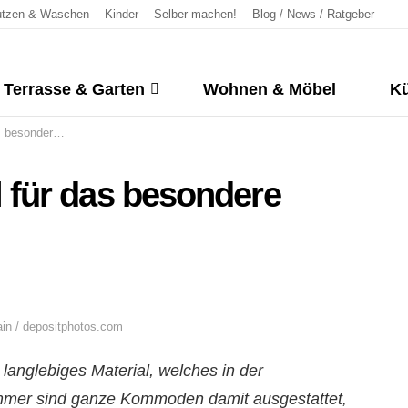
tzen & Waschen
Kinder
Selber machen!
Blog / News / Ratgeber
Terrasse & Garten
Wohnen & Möbel
Kü
dere Design
für das besondere
ain / depositphotos.com
 langlebiges Material, welches in der
immer sind ganze Kommoden damit ausgestattet,