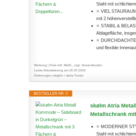
Stahl mit schlichtem
⭐ VIEL STAURAUM – 
mit 2 höhenverstell
⭐ STABIL & BELASTB
Ablagefläche, insges
⭐ DURCHDACHTE DE
und flexible Innenau
Werbung | Preis inkl. MwSt., zzgl. Versandkosten
Letzte Aktualisierung am 26.05.2026
Änderungen möglich / siehe Footer
BESTSELLER NR. 3
skølm Atria Meta
Metallschrank mit
⭐ MODERNER STYLE 
Stahl mit schlichtem