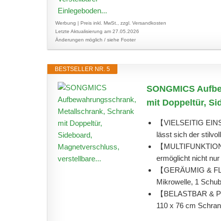
Werbung | Preis inkl. MwSt., zzgl. Versandkosten
Letzte Aktualisierung am 27.05.2026
Änderungen möglich / siehe Footer
BESTSELLER NR. 5
SONGMICS Aufbew
mit Doppeltür, Si
【VIELSEITIG EINSE
lässt sich der stilvol
【MULTIFUNKTIONA
ermöglicht nicht nur
【GERÄUMIG & FLEX
Mikrowelle, 1 Schubl
【BELASTBAR & PFLE
110 x 76 cm Schrank 