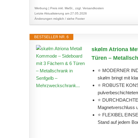
Werbung | Preis inkl. MwSt., zzgl. Versandkosten
Letzte Aktualisierung am 27.05.2026
Änderungen möglich / siehe Footer
BESTSELLER NR. 6
skølm Atriona Me
Türen – Metallsc
⭐ MODERNER INDUS
skølm bringt mit kl
⭐ ROBUSTE KONSTR
pulverbeschichtetem 
⭐ DURCHDACHTE FU
Magnetverschluss un
⭐ FLEXIBEL EINSETZ
Stand auf jedem Bode