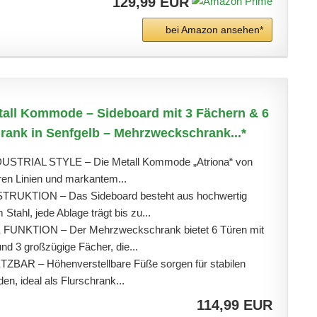
129,99 EUR
bei Amazon ansehen*
tall Kommode – Sideboard mit 3 Fächern & 6
hrank in Senfgelb – Mehrzweckschrank...*
TRIAL STYLE – Die Metall Kommode „Atriona“ von
aren Linien und markantem...
UKTION – Das Sideboard besteht aus hochwertig
Stahl, jede Ablage trägt bis zu...
NKTION – Der Mehrzweckschrank bietet 6 Türen mit
d 3 großzügige Fächer, die...
BAR – Höhenverstellbare Füße sorgen für stabilen
n, ideal als Flurschrank...
114,99 EUR