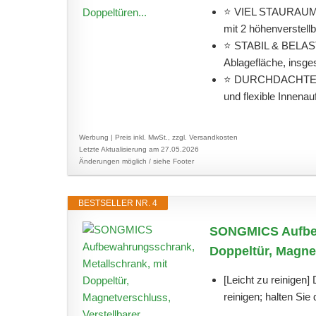
⭐ VIEL STAURAUM – 
mit 2 höhenverstell
⭐ STABIL & BELASTB
Ablagefläche, insges
⭐ DURCHDACHTE DE
und flexible Innenau
Werbung | Preis inkl. MwSt., zzgl. Versandkosten
Letzte Aktualisierung am 27.05.2026
Änderungen möglich / siehe Footer
BESTSELLER NR. 4
SONGMICS Aufbew
Doppeltür, Magnet
[Leicht zu reinigen]
reinigen; halten Sie 