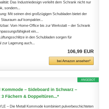
onalität: Das Industriedesign verleiht dem Schrank nicht nur
k, sondern...
g: Mit seinen drei großzügigen Schubladen bietet der
Stauraum auf kompakter...
setzbar: Vom Home-Office bis zur Werkstatt – der Schrank
npassungsfähigkeit ein...
Lüftungsschlitze in den Schubladen sorgen für
al zur Lagerung auch...
106,99 EUR
bei Amazon ansehen*
ANGEBOT
ll Kommode – Sideboard in Schwarz –
 3 Fächern & Doppeltüren...*
– Die Metall Kommode kombiniert pulverbeschichteten