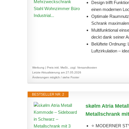
Design trifft Funkti
einen modernen Loo
Optimale Raumnutzun
Schrank maximalen 
Multifunktional ein
deckt dank seiner A
Belüftete Ordnung: 
Luftzirkulation – ide
Werbung | Preis inkl. MwSt., zzgl. Versandkosten
Letzte Aktualisierung am 27.05.2026
Änderungen möglich / siehe Footer
BESTSELLER NR. 2
skølm Atria Meta
Metallschrank mit
⭐ MODERNER STYLE 