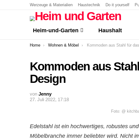
Werzeuge & Materialien
Haustechnik
Do it yourself
Pu
Heim-und-Garten
Haushalt
You are here:
Home
Wohnen & Möbel
Kommoden aus Stahl für das beson
Kommoden aus Stahl 
Design
von
Jenny
27. Juli 2022, 17:18
Foto: @ kitchb
Edelstahl ist ein hochwertiges, robustes und
Möbelbranche immer beliebter wird. Nicht 