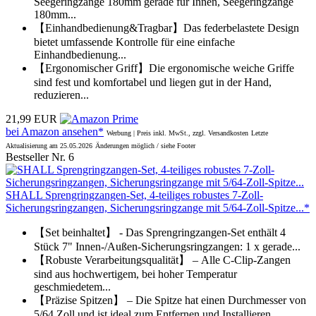
Seegeringzange 180mm gerade für Innen, Seegeringzange
180mm...
【Einhandbedienung&Tragbar】Das federbelastete Design
bietet umfassende Kontrolle für eine einfache
Einhandbedienung...
【Ergonomischer Griff】Die ergonomische weiche Griffe
sind fest und komfortabel und liegen gut in der Hand,
reduzieren...
21,99 EUR
bei Amazon ansehen*
Werbung | Preis inkl. MwSt., zzgl. Versandkosten
Letzte
Aktualisierung am 25.05.2026
Änderungen möglich / siehe Footer
Bestseller Nr. 6
SHALL Sprengringzangen-Set, 4-teiliges robustes 7-Zoll-
Sicherungsringzangen, Sicherungsringzange mit 5/64-Zoll-Spitze...*
【Set beinhaltet】 - Das Sprengringzangen-Set enthält 4
Stück 7" Innen-/Außen-Sicherungsringzangen: 1 x gerade...
【Robuste Verarbeitungsqualität】 – Alle C-Clip-Zangen
sind aus hochwertigem, bei hoher Temperatur
geschmiedetem...
【Präzise Spitzen】 – Die Spitze hat einen Durchmesser von
5/64 Zoll und ist ideal zum Entfernen und Installieren...