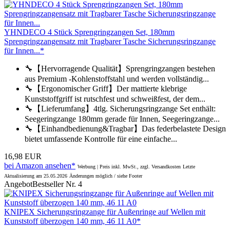
YHNDECO 4 Stück Sprengringzangen Set, 180mm
Sprengringzangensatz mit Tragbarer Tasche Sicherungsringzange
für Innen...*
🔧【Hervorragende Qualität】Sprengringzangen bestehen
aus Premium -Kohlenstoffstahl und werden vollständig...
🔧【Ergonomischer Griff】Der mattierte klebrige
Kunststoffgriff ist rutschfest und schweißfest, der dem...
🔧【Lieferumfang】4tlg. Sicherungsringzange Set enthält:
Seegeringzange 180mm gerade für Innen, Seegeringzange...
🔧【Einhandbedienung&Tragbar】Das federbelastete Design
bietet umfassende Kontrolle für eine einfache...
16,98 EUR
bei Amazon ansehen*
Werbung | Preis inkl. MwSt., zzgl. Versandkosten
Letzte
Aktualisierung am 25.05.2026
Änderungen möglich / siehe Footer
Angebot
Bestseller Nr. 4
KNIPEX Sicherungsringzange für Außenringe auf Wellen mit
Kunststoff überzogen 140 mm, 46 11 A0*