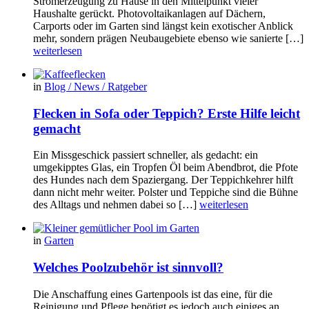
Stromerzeugung zu Hause in den Mittelpunkt vieler
Haushalte gerückt. Photovoltaikanlagen auf Dächern,
Carports oder im Garten sind längst kein exotischer Anblick
mehr, sondern prägen Neubaugebiete ebenso wie sanierte […]
weiterlesen
in
Blog / News / Ratgeber
Flecken in Sofa oder Teppich? Erste Hilfe leicht
gemacht
Ein Missgeschick passiert schneller, als gedacht: ein
umgekipptes Glas, ein Tropfen Öl beim Abendbrot, die Pfote
des Hundes nach dem Spaziergang. Der Teppichkehrer hilft
dann nicht mehr weiter. Polster und Teppiche sind die Bühne
des Alltags und nehmen dabei so […]
weiterlesen
in
Garten
Welches Poolzubehör ist sinnvoll?
Die Anschaffung eines Gartenpools ist das eine, für die
Reinigung und Pflege benötigt es jedoch auch einiges an