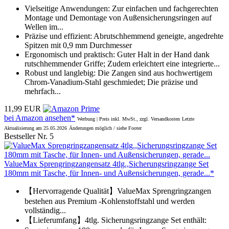
Vielseitige Anwendungen: Zur einfachen und fachgerechten
Montage und Demontage von Außensicherungsringen auf
Wellen im...
Präzise und effizient: Abrutschhemmend geneigte, angedrehte
Spitzen mit 0,9 mm Durchmesser
Ergonomisch und praktisch: Guter Halt in der Hand dank
rutschhemmender Griffe; Zudem erleichtert eine integrierte...
Robust und langlebig: Die Zangen sind aus hochwertigem
Chrom-Vanadium-Stahl geschmiedet; Die präzise und
mehrfach...
11,99 EUR
bei Amazon ansehen*
Werbung | Preis inkl. MwSt., zzgl. Versandkosten
Letzte
Aktualisierung am 25.05.2026
Änderungen möglich / siehe Footer
Bestseller Nr. 5
ValueMax Sprengringzangensatz 4tlg.,Sicherungsringzange Set
180mm mit Tasche, für Innen- und Außensicherungen, gerade...*
【Hervorragende Qualität】ValueMax Sprengringzangen
bestehen aus Premium -Kohlenstoffstahl und werden
vollständig...
【Lieferumfang】4tlg. Sicherungsringzange Set enthält: