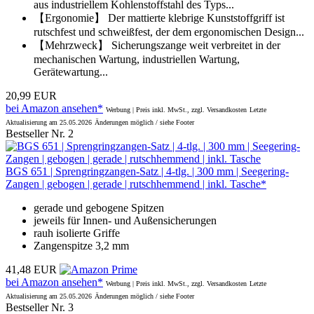
aus industriellem Kohlenstoffstahl des Typs...
【Ergonomie】 Der mattierte klebrige Kunststoffgriff ist
rutschfest und schweißfest, der dem ergonomischen Design...
【Mehrzweck】 Sicherungszange weit verbreitet in der
mechanischen Wartung, industriellen Wartung,
Gerätewartung...
20,99 EUR
bei Amazon ansehen*
Werbung | Preis inkl. MwSt., zzgl. Versandkosten
Letzte
Aktualisierung am 25.05.2026
Änderungen möglich / siehe Footer
Bestseller Nr. 2
BGS 651 | Sprengringzangen-Satz | 4-tlg. | 300 mm | Seegering-
Zangen | gebogen | gerade | rutschhemmend | inkl. Tasche*
gerade und gebogene Spitzen
jeweils für Innen- und Außensicherungen
rauh isolierte Griffe
Zangenspitze 3,2 mm
41,48 EUR
bei Amazon ansehen*
Werbung | Preis inkl. MwSt., zzgl. Versandkosten
Letzte
Aktualisierung am 25.05.2026
Änderungen möglich / siehe Footer
Bestseller Nr. 3