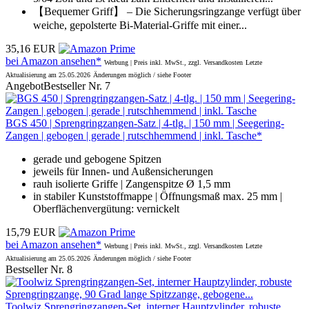
【Bequemer Griff】 – Die Sicherungsringzange verfügt über
weiche, gepolsterte Bi-Material-Griffe mit einer...
35,16 EUR
bei Amazon ansehen*
Werbung | Preis inkl. MwSt., zzgl. Versandkosten
Letzte
Aktualisierung am 25.05.2026
Änderungen möglich / siehe Footer
Angebot
Bestseller Nr. 7
BGS 450 | Sprengringzangen-Satz | 4-tlg. | 150 mm | Seegering-
Zangen | gebogen | gerade | rutschhemmend | inkl. Tasche*
gerade und gebogene Spitzen
jeweils für Innen- und Außensicherungen
rauh isolierte Griffe | Zangenspitze Ø 1,5 mm
in stabiler Kunststoffmappe | Öffnungsmaß max. 25 mm |
Oberflächenvergütung: vernickelt
15,79 EUR
bei Amazon ansehen*
Werbung | Preis inkl. MwSt., zzgl. Versandkosten
Letzte
Aktualisierung am 25.05.2026
Änderungen möglich / siehe Footer
Bestseller Nr. 8
Toolwiz Sprengringzangen-Set, interner Hauptzylinder, robuste