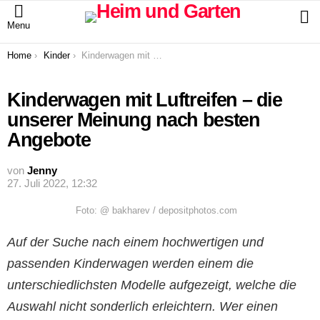
S
Menu
You are here:
Home
Kinder
Kinderwagen mit Luftreifen – die unserer Meinung nach besten Angebote
Kinderwagen mit Luftreifen – die
unserer Meinung nach besten
Angebote
von
Jenny
27. Juli 2022, 12:32
Foto: @ bakharev / depositphotos.com
Auf der Suche nach einem hochwertigen und
passenden Kinderwagen werden einem die
unterschiedlichsten Modelle aufgezeigt, welche die
Auswahl nicht sonderlich erleichtern. Wer einen