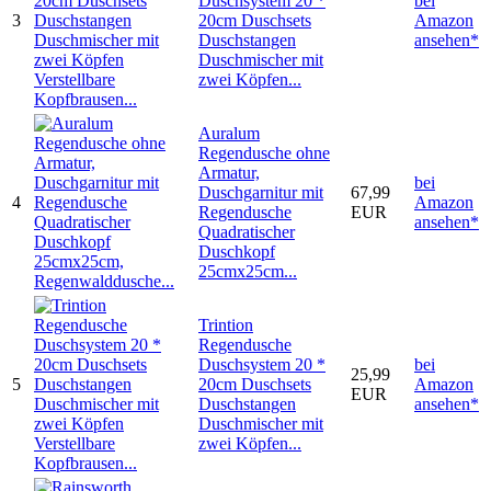
Duschsystem 20 *
bei
3
20cm Duschsets
Amazon
Duschstangen
ansehen*
Duschmischer mit
zwei Köpfen...
Auralum
Regendusche ohne
Armatur,
bei
Duschgarnitur mit
67,99
4
Amazon
Regendusche
EUR
ansehen*
Quadratischer
Duschkopf
25cmx25cm...
Trintion
Regendusche
Duschsystem 20 *
bei
25,99
5
20cm Duschsets
Amazon
EUR
Duschstangen
ansehen*
Duschmischer mit
zwei Köpfen...