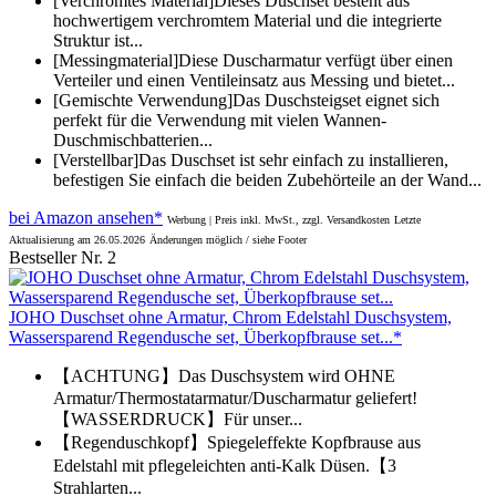
[Verchromtes Material]Dieses Duschset besteht aus
hochwertigem verchromtem Material und die integrierte
Struktur ist...
[Messingmaterial]Diese Duscharmatur verfügt über einen
Verteiler und einen Ventileinsatz aus Messing und bietet...
[Gemischte Verwendung]Das Duschsteigset eignet sich
perfekt für die Verwendung mit vielen Wannen-
Duschmischbatterien...
[Verstellbar]Das Duschset ist sehr einfach zu installieren,
befestigen Sie einfach die beiden Zubehörteile an der Wand...
bei Amazon ansehen*
Werbung | Preis inkl. MwSt., zzgl. Versandkosten
Letzte
Aktualisierung am 26.05.2026
Änderungen möglich / siehe Footer
Bestseller Nr. 2
JOHO Duschset ohne Armatur, Chrom Edelstahl Duschsystem,
Wassersparend Regendusche set, Überkopfbrause set...*
【ACHTUNG】Das Duschsystem wird OHNE
Armatur/Thermostatarmatur/Duscharmatur geliefert!
【WASSERDRUCK】Für unser...
【Regenduschkopf】Spiegeleffekte Kopfbrause aus
Edelstahl mit pflegeleichten anti-Kalk Düsen.【3
Strahlarten...