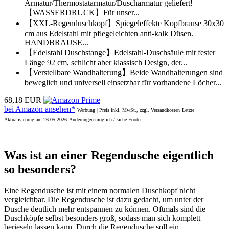
Armatur/Thermostatarmatur/Duscharmatur geliefert!
【WASSERDRUCK】Für unser...
【XXL-Regenduschkopf】Spiegeleffekte Kopfbrause 30x30
cm aus Edelstahl mit pflegeleichten anti-kalk Düsen.
HANDBRAUSE...
【Edelstahl Duschstange】Edelstahl-Duschsäule mit fester
Länge 92 cm, schlicht aber klassisch Design, der...
【Verstellbare Wandhalterung】Beide Wandhalterungen sind
beweglich und universell einsetzbar für vorhandene Löcher...
68,18 EUR
bei Amazon ansehen*
Werbung | Preis inkl. MwSt., zzgl. Versandkosten
Letzte
Aktualisierung am 26.05.2026
Änderungen möglich / siehe Footer
Was ist an einer Regendusche eigentlich
so besonders?
Eine Regendusche ist mit einem normalen Duschkopf nicht
vergleichbar. Die Regendusche ist dazu gedacht, um unter der
Dusche deutlich mehr entspannen zu können. Oftmals sind die
Duschköpfe selbst besonders groß, sodass man sich komplett
berieseln lassen kann. Durch die Regendusche soll ein