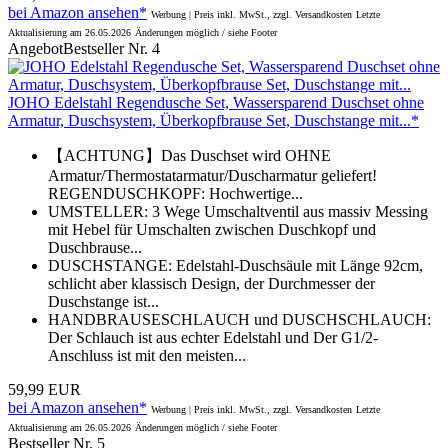
bei Amazon ansehen*
Werbung | Preis inkl. MwSt., zzgl. Versandkosten
Letzte
Aktualisierung am 26.05.2026
Änderungen möglich / siehe Footer
Angebot
Bestseller Nr. 4
JOHO Edelstahl Regendusche Set, Wassersparend Duschset ohne
Armatur, Duschsystem, Überkopfbrause Set, Duschstange mit...*
【ACHTUNG】Das Duschset wird OHNE
Armatur/Thermostatarmatur/Duscharmatur geliefert!
REGENDUSCHKOPF: Hochwertige...
UMSTELLER: 3 Wege Umschaltventil aus massiv Messing
mit Hebel für Umschalten zwischen Duschkopf und
Duschbrause...
DUSCHSTANGE: Edelstahl-Duschsäule mit Länge 92cm,
schlicht aber klassisch Design, der Durchmesser der
Duschstange ist...
HANDBRAUSESCHLAUCH und DUSCHSCHLAUCH:
Der Schlauch ist aus echter Edelstahl und Der G1/2-
Anschluss ist mit den meisten...
59,99 EUR
bei Amazon ansehen*
Werbung | Preis inkl. MwSt., zzgl. Versandkosten
Letzte
Aktualisierung am 26.05.2026
Änderungen möglich / siehe Footer
Bestseller Nr. 5