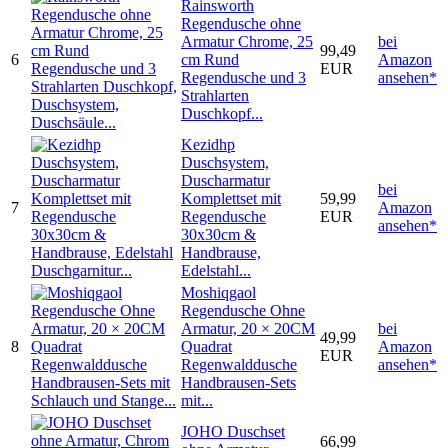
Rainsworth
Regendusche ohne
Armatur Chrome, 25
bei
99,49
6
cm Rund
Amazon
EUR
Regendusche und 3
ansehen*
Strahlarten
Duschkopf...
Kezidhp
Duschsystem,
Duscharmatur
bei
Komplettset mit
59,99
7
Amazon
Regendusche
EUR
ansehen*
30x30cm &
Handbrause,
Edelstahl...
Moshiqgaol
Regendusche Ohne
Armatur, 20 × 20CM
bei
49,99
8
Quadrat
Amazon
EUR
Regenwalddusche
ansehen*
Handbrausen-Sets
mit...
JOHO Duschset
66,99