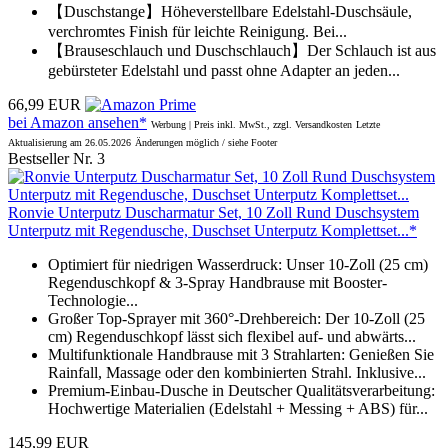
【Duschstange】Höheverstellbare Edelstahl-Duschsäule,
verchromtes Finish für leichte Reinigung. Bei...
【Brauseschlauch und Duschschlauch】Der Schlauch ist aus
gebürsteter Edelstahl und passt ohne Adapter an jeden...
66,99 EUR
bei Amazon ansehen*
Werbung | Preis inkl. MwSt., zzgl. Versandkosten
Letzte
Aktualisierung am 26.05.2026
Änderungen möglich / siehe Footer
Bestseller Nr. 3
Ronvie Unterputz Duscharmatur Set, 10 Zoll Rund Duschsystem
Unterputz mit Regendusche, Duschset Unterputz Komplettset...*
Optimiert für niedrigen Wasserdruck: Unser 10-Zoll (25 cm)
Regenduschkopf & 3-Spray Handbrause mit Booster-
Technologie...
Großer Top-Sprayer mit 360°-Drehbereich: Der 10-Zoll (25
cm) Regenduschkopf lässt sich flexibel auf- und abwärts...
Multifunktionale Handbrause mit 3 Strahlarten: Genießen Sie
Rainfall, Massage oder den kombinierten Strahl. Inklusive...
Premium-Einbau-Dusche in Deutscher Qualitätsverarbeitung:
Hochwertige Materialien (Edelstahl + Messing + ABS) für...
145,99 EUR