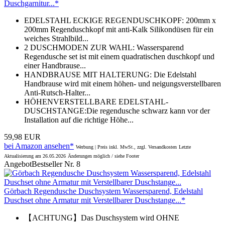
Duschgarnitur...*
EDELSTAHL ECKIGE REGENDUSCHKOPF: 200mm x
200mm Regenduschkopf mit anti-Kalk Silikondüsen für ein
weiches Strahlbild...
2 DUSCHMODEN ZUR WAHL: Wassersparend
Regendusche set ist mit einem quadratischen duschkopf und
einer Handbrause...
HANDBRAUSE MIT HALTERUNG: Die Edelstahl
Handbrause wird mit einem höhen- und neigungsverstellbaren
Anti-Rutsch-Halter...
HÖHENVERSTELLBARE EDELSTAHL-
DUSCHSTANGE:Die regendusche schwarz kann vor der
Installation auf die richtige Höhe...
59,98 EUR
bei Amazon ansehen*
Werbung | Preis inkl. MwSt., zzgl. Versandkosten
Letzte
Aktualisierung am 26.05.2026
Änderungen möglich / siehe Footer
Angebot
Bestseller Nr. 8
Görbach Regendusche Duschsystem Wassersparend, Edelstahl
Duschset ohne Armatur mit Verstellbarer Duschstange...*
【ACHTUNG】Das Duschsystem wird OHNE