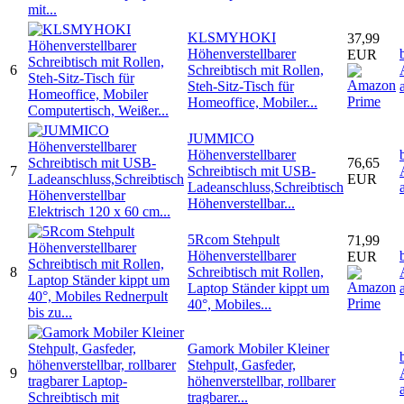
KLSMYHOKI
37,99
Höhenverstellbarer
EUR
6
Schreibtisch mit Rollen,
Steh-Sitz-Tisch für
Homeoffice, Mobiler...
JUMMICO
Höhenverstellbarer
76,65
7
Schreibtisch mit USB-
EUR
Ladeanschluss,Schreibtisch
Höhenverstellbar...
5Rcom Stehpult
71,99
Höhenverstellbarer
EUR
8
Schreibtisch mit Rollen,
Laptop Ständer kippt um
40°, Mobiles...
Gamork Mobiler Kleiner
Stehpult, Gasfeder,
9
höhenverstellbar, rollbarer
tragbarer...