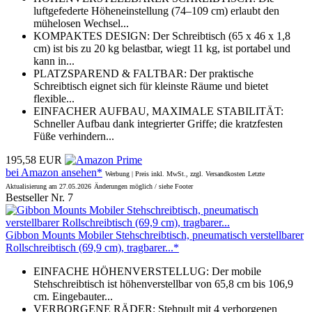
luftgefederte Höheneinstellung (74–109 cm) erlaubt den
mühelosen Wechsel...
KOMPAKTES DESIGN: Der Schreibtisch (65 x 46 x 1,8
cm) ist bis zu 20 kg belastbar, wiegt 11 kg, ist portabel und
kann in...
PLATZSPAREND & FALTBAR: Der praktische
Schreibtisch eignet sich für kleinste Räume und bietet
flexible...
EINFACHER AUFBAU, MAXIMALE STABILITÄT:
Schneller Aufbau dank integrierter Griffe; die kratzfesten
Füße verhindern...
195,58 EUR
bei Amazon ansehen*
Werbung | Preis inkl. MwSt., zzgl. Versandkosten
Letzte
Aktualisierung am 27.05.2026
Änderungen möglich / siehe Footer
Bestseller Nr. 7
Gibbon Mounts Mobiler Stehschreibtisch, pneumatisch verstellbarer
Rollschreibtisch (69,9 cm), tragbarer...*
EINFACHE HÖHENVERSTELLUG: Der mobile
Stehschreibtisch ist höhenverstellbar von 65,8 cm bis 106,9
cm. Eingebauter...
VERBORGENE RÄDER: Stehpult mit 4 verborgenen