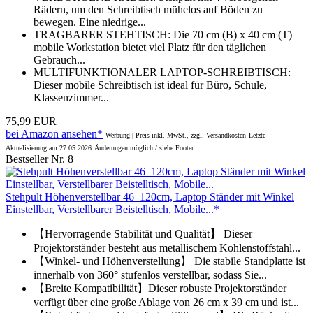
Rädern, um den Schreibtisch mühelos auf Böden zu
bewegen. Eine niedrige...
TRAGBARER STEHTISCH: Die 70 cm (B) x 40 cm (T)
mobile Workstation bietet viel Platz für den täglichen
Gebrauch...
MULTIFUNKTIONALER LAPTOP-SCHREIBTISCH:
Dieser mobile Schreibtisch ist ideal für Büro, Schule,
Klassenzimmer...
75,99 EUR
bei Amazon ansehen*
Werbung | Preis inkl. MwSt., zzgl. Versandkosten
Letzte
Aktualisierung am 27.05.2026
Änderungen möglich / siehe Footer
Bestseller Nr. 8
Stehpult Höhenverstellbar 46–120cm, Laptop Ständer mit Winkel
Einstellbar, Verstellbarer Beistelltisch, Mobile...*
【Hervorragende Stabilität und Qualität】 Dieser
Projektorständer besteht aus metallischem Kohlenstoffstahl...
【Winkel- und Höhenverstellung】 Die stabile Standplatte ist
innerhalb von 360° stufenlos verstellbar, sodass Sie...
【Breite Kompatibilität】Dieser robuste Projektorständer
verfügt über eine große Ablage von 26 cm x 39 cm und ist...