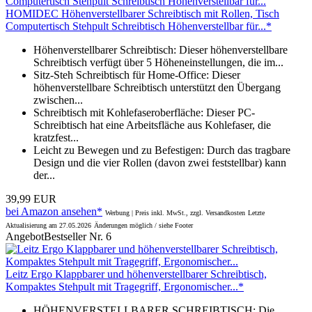
HOMIDEC Höhenverstellbarer Schreibtisch mit Rollen, Tisch
Computertisch Stehpult Schreibtisch Höhenverstellbar für...*
Höhenverstellbarer Schreibtisch: Dieser höhenverstellbare
Schreibtisch verfügt über 5 Höheneinstellungen, die im...
Sitz-Steh Schreibtisch für Home-Office: Dieser
höhenverstellbare Schreibtisch unterstützt den Übergang
zwischen...
Schreibtisch mit Kohlefaseroberfläche: Dieser PC-
Schreibtisch hat eine Arbeitsfläche aus Kohlefaser, die
kratzfest...
Leicht zu Bewegen und zu Befestigen: Durch das tragbare
Design und die vier Rollen (davon zwei feststellbar) kann
der...
39,99 EUR
bei Amazon ansehen*
Werbung | Preis inkl. MwSt., zzgl. Versandkosten
Letzte
Aktualisierung am 27.05.2026
Änderungen möglich / siehe Footer
Angebot
Bestseller Nr. 6
Leitz Ergo Klappbarer und höhenverstellbarer Schreibtisch,
Kompaktes Stehpult mit Tragegriff, Ergonomischer...*
HÖHENVERSTELLBARER SCHREIBTISCH: Die