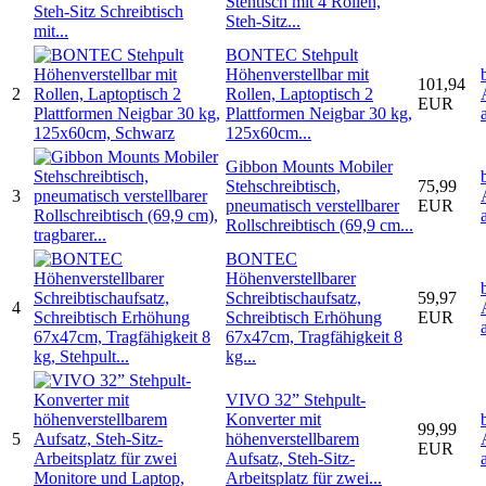
Stehtisch mit 4 Rollen,
Steh-Sitz...
BONTEC Stehpult
Höhenverstellbar mit
101,94
2
Rollen, Laptoptisch 2
EUR
Plattformen Neigbar 30 kg,
125x60cm...
Gibbon Mounts Mobiler
Stehschreibtisch,
75,99
3
pneumatisch verstellbarer
EUR
Rollschreibtisch (69,9 cm...
BONTEC
Höhenverstellbarer
Schreibtischaufsatz,
59,97
4
Schreibtisch Erhöhung
EUR
67x47cm, Tragfähigkeit 8
kg...
VIVO 32” Stehpult-
Konverter mit
99,99
5
höhenverstellbarem
EUR
Aufsatz, Steh-Sitz-
Arbeitsplatz für zwei...