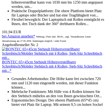
höhenverstellbar kann von 1030 mm bis 1250 mm angepasst
werden, um...
Praktische Doppelplattform: Die obere Plattform bietet Platz
für Laptops oder Bücher und hat eine Tragfähigkeit von...
Flexibel beweglich: Der Laptoptisch mit Rollen ermöglicht es
Ihnen, den Tisch dank der 360° drehbaren Rollen...
101,94 EUR
bei Amazon ansehen*
Werbung | Preis inkl. MwSt., zzgl. Versandkosten
Letzte
Aktualisierung am 27.05.2026
Änderungen möglich / siehe Footer
Angebot
Bestseller Nr. 2
BONTEC 65×45cm Stehpult Höhenverstellbarer
Schreibtisch/Mobiler Stehtisch mit 4 Rollen, Steh-Sitz Schreibtisch
mit...*
Gesundes Arbeitsmodus: Die Höhe kann frei zwischen 720
mm und 1120 mm eingestellt werden, mit dieser Funktion
können...
Mehrfache Funktionen: Mit Hilfe von 4 Rollen können Sie
den Stehtisch mühelos an den von Ihnen gewünschten Ort...
Ergonomisches Design: Der oberen Plattform (65*45 cm)
bietet viel Platz für Laptop. Mit seinem 9,5 cm hohen Sockel