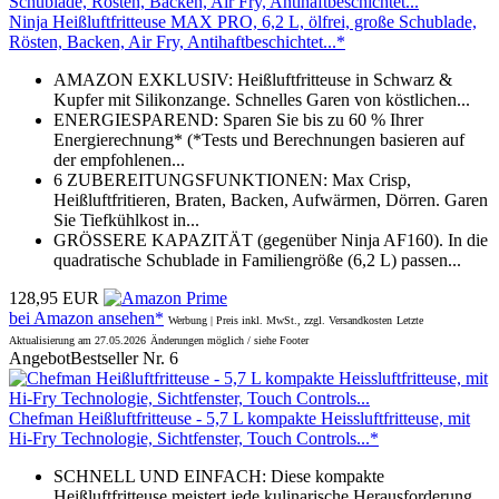
Ninja Heißluftfritteuse MAX PRO, 6,2 L, ölfrei, große Schublade,
Rösten, Backen, Air Fry, Antihaftbeschichtet...*
AMAZON EXKLUSIV: Heißluftfritteuse in Schwarz &
Kupfer mit Silikonzange. Schnelles Garen von köstlichen...
ENERGIESPAREND: Sparen Sie bis zu 60 % Ihrer
Energierechnung* (*Tests und Berechnungen basieren auf
der empfohlenen...
6 ZUBEREITUNGSFUNKTIONEN: Max Crisp,
Heißluftfritieren, Braten, Backen, Aufwärmen, Dörren. Garen
Sie Tiefkühlkost in...
GRÖSSERE KAPAZITÄT (gegenüber Ninja AF160). In die
quadratische Schublade in Familiengröße (6,2 L) passen...
128,95 EUR
bei Amazon ansehen*
Werbung | Preis inkl. MwSt., zzgl. Versandkosten
Letzte
Aktualisierung am 27.05.2026
Änderungen möglich / siehe Footer
Angebot
Bestseller Nr. 6
Chefman Heißluftfritteuse - 5,7 L kompakte Heissluftfritteuse, mit
Hi-Fry Technologie, Sichtfenster, Touch Controls...*
SCHNELL UND EINFACH: Diese kompakte
Heißluftfritteuse meistert jede kulinarische Herausforderung.