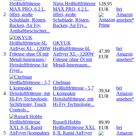
Ninja Heißluftfritteuse
128,95
MAX PRO, 6,2 L,
bei
EUR
2
ölfrei, große
Amazon
Schublade, Rösten,
ansehen*
Backen, Air Fry...
OKYUK
Heißluftfritteuse 6L
bei
47,99
3
Airfryer XL - 1200W
Amazon
EUR
Friteuse ohne Öl mit
ansehen*
Metall-Innenraum...
Chefman
Heißluftfritteuse - 5,7
bei
39,94
4
L kompakte
Amazon
EUR
Heissluftfritteuse, mit
ansehen*
Hi-Fry Technologie...
Russell Hobbs
89,99
Heißluftfritteuse XXL
bei
EUR
5
8,3L Rapid AirFryer
Amazon