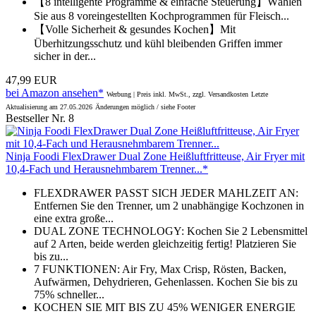
【8 intelligente Programme & einfache Steuerung】Wählen
Sie aus 8 voreingestellten Kochprogrammen für Fleisch...
【Volle Sicherheit & gesundes Kochen】Mit
Überhitzungsschutz und kühl bleibenden Griffen immer
sicher in der...
47,99 EUR
bei Amazon ansehen*
Werbung | Preis inkl. MwSt., zzgl. Versandkosten
Letzte
Aktualisierung am 27.05.2026
Änderungen möglich / siehe Footer
Bestseller Nr. 8
Ninja Foodi FlexDrawer Dual Zone Heißluftfritteuse, Air Fryer mit
10,4-Fach und Herausnehmbarem Trenner...*
FLEXDRAWER PASST SICH JEDER MAHLZEIT AN:
Entfernen Sie den Trenner, um 2 unabhängige Kochzonen in
eine extra große...
DUAL ZONE TECHNOLOGY: Kochen Sie 2 Lebensmittel
auf 2 Arten, beide werden gleichzeitig fertig! Platzieren Sie
bis zu...
7 FUNKTIONEN: Air Fry, Max Crisp, Rösten, Backen,
Aufwärmen, Dehydrieren, Gehenlassen. Kochen Sie bis zu
75% schneller...
KOCHEN SIE MIT BIS ZU 45% WENIGER ENERGIE