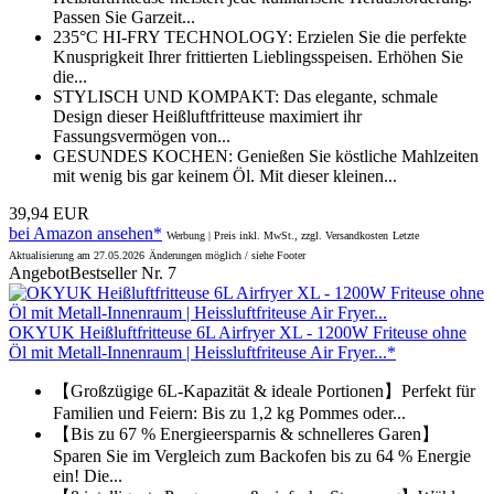
Passen Sie Garzeit...
235°C HI-FRY TECHNOLOGY: Erzielen Sie die perfekte
Knusprigkeit Ihrer frittierten Lieblingsspeisen. Erhöhen Sie
die...
STYLISCH UND KOMPAKT: Das elegante, schmale
Design dieser Heißluftfritteuse maximiert ihr
Fassungsvermögen von...
GESUNDES KOCHEN: Genießen Sie köstliche Mahlzeiten
mit wenig bis gar keinem Öl. Mit dieser kleinen...
39,94 EUR
bei Amazon ansehen*
Werbung | Preis inkl. MwSt., zzgl. Versandkosten
Letzte
Aktualisierung am 27.05.2026
Änderungen möglich / siehe Footer
Angebot
Bestseller Nr. 7
OKYUK Heißluftfritteuse 6L Airfryer XL - 1200W Friteuse ohne
Öl mit Metall-Innenraum | Heissluftfriteuse Air Fryer...*
【Großzügige 6L-Kapazität & ideale Portionen】Perfekt für
Familien und Feiern: Bis zu 1,2 kg Pommes oder...
【Bis zu 67 % Energieersparnis & schnelleres Garen】
Sparen Sie im Vergleich zum Backofen bis zu 64 % Energie
ein! Die...