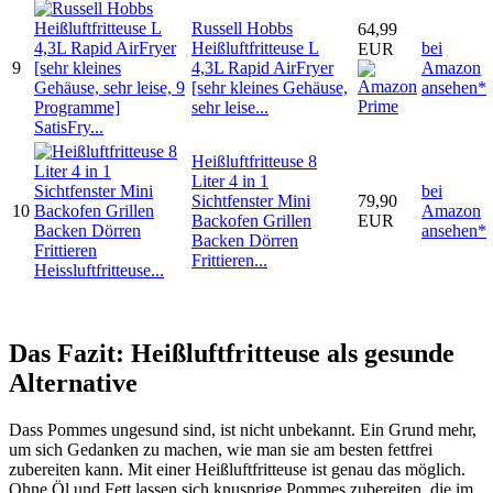
Russell Hobbs
64,99
Heißluftfritteuse L
bei
EUR
9
4,3L Rapid AirFryer
Amazon
[sehr kleines Gehäuse,
ansehen*
sehr leise...
Heißluftfritteuse 8
Liter 4 in 1
bei
Sichtfenster Mini
79,90
10
Amazon
Backofen Grillen
EUR
ansehen*
Backen Dörren
Frittieren...
Das Fazit: Heißluftfritteuse als gesunde
Alternative
Dass Pommes ungesund sind, ist nicht unbekannt. Ein Grund mehr,
um sich Gedanken zu machen, wie man sie am besten fettfrei
zubereiten kann. Mit einer Heißluftfritteuse ist genau das möglich.
Ohne Öl und Fett lassen sich knusprige Pommes zubereiten, die im