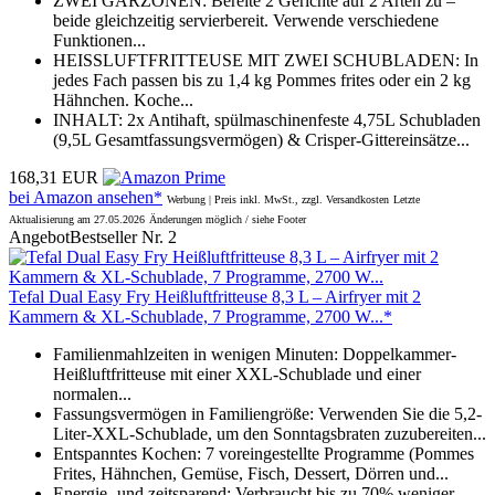
ZWEI GARZONEN: Bereite 2 Gerichte auf 2 Arten zu –
beide gleichzeitig servierbereit. Verwende verschiedene
Funktionen...
HEISSLUFTFRITTEUSE MIT ZWEI SCHUBLADEN: In
jedes Fach passen bis zu 1,4 kg Pommes frites oder ein 2 kg
Hähnchen. Koche...
INHALT: 2x Antihaft, spülmaschinenfeste 4,75L Schubladen
(9,5L Gesamtfassungsvermögen) & Crisper-Gittereinsätze...
168,31 EUR
bei Amazon ansehen*
Werbung | Preis inkl. MwSt., zzgl. Versandkosten
Letzte
Aktualisierung am 27.05.2026
Änderungen möglich / siehe Footer
Angebot
Bestseller Nr. 2
Tefal Dual Easy Fry Heißluftfritteuse 8,3 L – Airfryer mit 2
Kammern & XL-Schublade, 7 Programme, 2700 W...*
Familienmahlzeiten in wenigen Minuten: Doppelkammer-
Heißluftfritteuse mit einer XXL-Schublade und einer
normalen...
Fassungsvermögen in Familiengröße: Verwenden Sie die 5,2-
Liter-XXL-Schublade, um den Sonntagsbraten zuzubereiten...
Entspanntes Kochen: 7 voreingestellte Programme (Pommes
Frites, Hähnchen, Gemüse, Fisch, Dessert, Dörren und...
Energie- und zeitsparend: Verbraucht bis zu 70% weniger