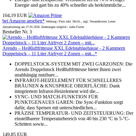
Energie und gart bis zu 40% schneller als herkömmliche...
104,19 EUR
bei Amazon ansehen*
Werbung | Preis inkl. MwSt., zzgl. Versandkosten
Letzte
Aktualisierung am 27.05.2026
Änderungen möglich / siehe Footer
Bestseller Nr. 3
Arendo – Heißluftfritteuse XXL Edelstahlgehäuse - 2 Kammern
Doppelstock – 11 Liter Airfryer 2 Zonen – mit...*
DOPPELSTOCK-SYSTEM MIT ZWEI GARZONEN: Die
Arendo Doppelstock Heißluftfritteuse bietet Ihnen zwei
unabhängig nutzbare...
INFRAROT-HEIZELEMENT FÜR SCHNELLERES
BRÄUNEN & KNUSPRIGE OBERFLÄCHE: Dank
integriertem Infrarot-Heizelement wird die...
SYNC- UND MATCH-FUNKTION FÜR
PUNKTGENAUES GAREN: Die Sync-Funktion sorgt
dafür, dass Speisen mit unterschiedlichen...
PRÄZISE TEMPERATUR- UND ZEITSTEUERUNG: Der
einstellbarere Temperaturbereich von 40 bis 230 °C in 5-°C-
Schritten sowie...
149,85 EUR