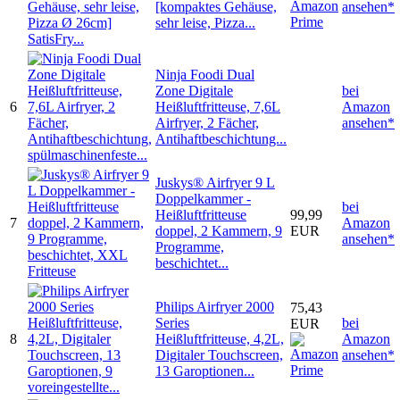
[kompaktes Gehäuse,
ansehen*
sehr leise, Pizza...
Ninja Foodi Dual
Zone Digitale
bei
6
Heißluftfritteuse, 7,6L
Amazon
Airfryer, 2 Fächer,
ansehen*
Antihaftbeschichtung...
Juskys® Airfryer 9 L
Doppelkammer -
bei
Heißluftfritteuse
99,99
7
Amazon
doppel, 2 Kammern, 9
EUR
ansehen*
Programme,
beschichtet...
Philips Airfryer 2000
75,43
Series
bei
EUR
8
Heißluftfritteuse, 4,2L,
Amazon
Digitaler Touchscreen,
ansehen*
13 Garoptionen...