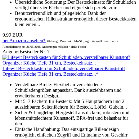
Übersichtliche Sortierung: Der Besteckeinsatz für Schubladen
verfügt über vier Fächer und eignet sich perfekt zum...
Benutzerfreundlich und pflegeleicht: Dank der
ergonomischen Rillenstruktur ermöglicht dieser Besteckkasten
klein einen...
9,99 EUR
bei Amazon ansehen*
Werbung | Preis inkl. MwSt., zzgl. Versandkosten
Letzte
Aktualisierung am 26.05.2026
Änderungen möglich / siehe Footer
Angebot
Bestseller Nr. 7
Lifewit Besteckkasten für Schubladen, verstellbarer Kunststoff
Organizer Küche Tiefe 31 cm, Besteckeinsatz...*
Verstellbare Breite: Flexibel an verschiedene
Schubladengrößen anpassbar. Dank ausziehbarem und
erweiterbarem Design...
Mit 5–7 Fächern für Besteck: Mit 5 Hauptfächern und 2
ausziehbaren Seitenfächern für Besteck, Löffel, Gabeln...
Sicher & Langlebig: Hergestellt aus dickem, robustem und
lebensmittelechtem Kunststoff, BPA-frei und belastbar für
den...
Einfache Handhabung: Das einzigartige Rillendesign
ermöglicht einfachen Zugriff und Entnahme von Geschirr