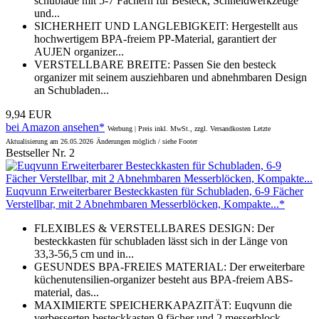
schublade mit 5-7 Fächern für Besteck, Schneidwerkzeuge
und...
SICHERHEIT UND LANGLEBIGKEIT: Hergestellt aus
hochwertigem BPA-freiem PP-Material, garantiert der
AUJEN organizer...
VERSTELLBARE BREITE: Passen Sie den besteck
organizer mit seinem ausziehbaren und abnehmbaren Design
an Schubladen...
9,94 EUR
bei Amazon ansehen*
Werbung | Preis inkl. MwSt., zzgl. Versandkosten
Letzte
Aktualisierung am 26.05.2026
Änderungen möglich / siehe Footer
Bestseller Nr. 2
Euqvunn Erweiterbarer Besteckkasten für Schubladen, 6-9 Fächer
Verstellbar, mit 2 Abnehmbaren Messerblöcken, Kompakte...*
FLEXIBLES & VERSTELLBARES DESIGN: Der
besteckkasten für schubladen lässt sich in der Länge von
33,3-56,5 cm und in...
GESUNDES BPA-FREIES MATERIAL: Der erweiterbare
küchenutensilien-organizer besteht aus BPA-freiem ABS-
material, das...
MAXIMIERTE SPEICHERKAPAZITÄT: Euqvunn die
verbesserten besteckkasten 9 fächer und 2 messerblock-