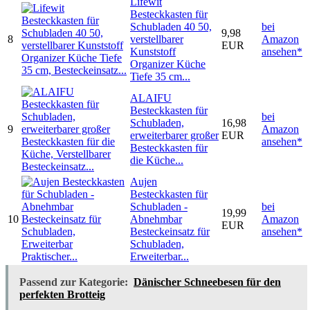
Lifewit
Besteckkasten für
Schubladen 40 50,
bei
9,98
8
verstellbarer
Amazon
EUR
Kunststoff
ansehen*
Organizer Küche
Tiefe 35 cm...
ALAIFU
Besteckkasten für
bei
Schubladen,
16,98
9
Amazon
erweiterbarer großer
EUR
ansehen*
Besteckkasten für
die Küche...
Aujen
Besteckkasten für
Schubladen -
bei
19,99
10
Abnehmbar
Amazon
EUR
Besteckeinsatz für
ansehen*
Schubladen,
Erweiterbar...
Passend zur Kategorie:
Dänischer Schneebesen für den
perfekten Brotteig