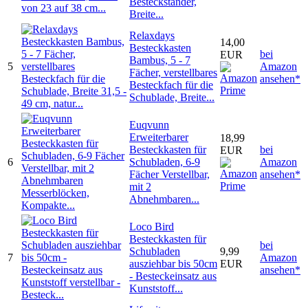
Besteckständer,
Breite...
Relaxdays
14,00
Besteckkasten
bei
EUR
Bambus, 5 - 7
5
Amazon
Fächer, verstellbares
ansehen*
Besteckfach für die
Schublade, Breite...
Euqvunn
Erweiterbarer
18,99
Besteckkasten für
bei
EUR
6
Schubladen, 6-9
Amazon
Fächer Verstellbar,
ansehen*
mit 2
Abnehmbaren...
Loco Bird
Besteckkasten für
bei
Schubladen
9,99
7
Amazon
ausziehbar bis 50cm
EUR
ansehen*
- Besteckeinsatz aus
Kunststoff...