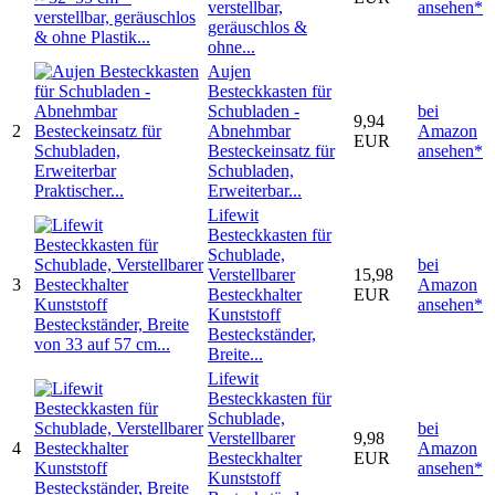
verstellbar,
ansehen*
geräuschlos &
ohne...
Aujen
Besteckkasten für
Schubladen -
bei
9,94
2
Abnehmbar
Amazon
EUR
Besteckeinsatz für
ansehen*
Schubladen,
Erweiterbar...
Lifewit
Besteckkasten für
Schublade,
bei
Verstellbarer
15,98
3
Amazon
Besteckhalter
EUR
ansehen*
Kunststoff
Besteckständer,
Breite...
Lifewit
Besteckkasten für
Schublade,
bei
Verstellbarer
9,98
4
Amazon
Besteckhalter
EUR
ansehen*
Kunststoff