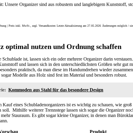
t: Unsere Organizer sind aus robustem und langlebigem Kunststoff, sto
bung | Preis inkl. MwSt., zzgl. Versandkosten
Letzte Aktualisierung am 27.05.2026
Änderungen möglich / sie
z optimal nutzen und Ordnung schaffen
 Schublade ist, lassen sich ein oder mehrere Organizer darin verstauen
Kunststoff und lassen sich in den unterschiedlichsten Größen sehr gut 
 besonders praktisch, da man diese im Handumdrehen wieder zusammen
 sogar Modelle aus Holz sind fest im Material und besonders robust.
ie:
Kommoden aus Stahl für das besondere Design
 Kauf eines Schubladenorganizers ist es wichtig zu schauen, wie groß 
n soll. Mithilfe weiterer Trennstege lassen sich sogar die Organizer no
ch mehr Stauraum. Es gibt sogar kleine Organizer, in denen man Bürok
ann.
Vorschau
Produkt