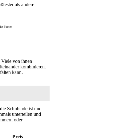
ßfester als andere
he Footer
. Viele von ihnen
miteinander kombinieren.
falten kann.
die Schublade ist und
chmals unterteilen und
lammern oder
Preis