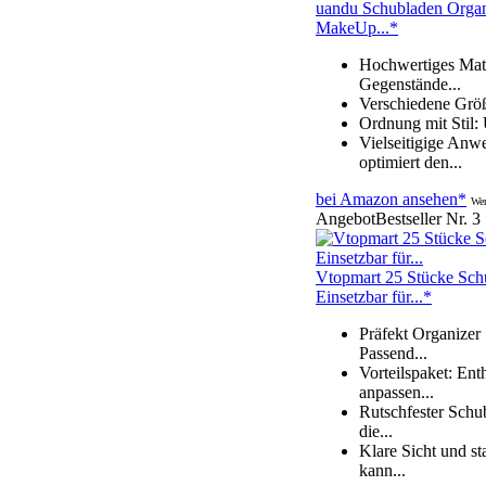
uandu Schubladen Organ
MakeUp...*
Hochwertiges Mate
Gegenstände...
Verschiedene Größ
Ordnung mit Stil: 
Vielseitigige Anw
optimiert den...
bei Amazon ansehen*
Wer
Angebot
Bestseller Nr. 3
Vtopmart 25 Stücke Sch
Einsetzbar für...*
Präfekt Organizer 
Passend...
Vorteilspaket: En
anpassen...
Rutschfester Schu
die...
Klare Sicht und st
kann...