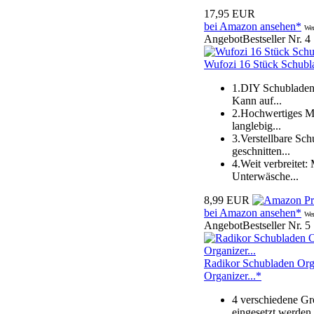
17,95 EUR
bei Amazon ansehen*
Wer
Angebot
Bestseller Nr. 4
Wufozi 16 Stück Schublad
1.DIY Schubladent
Kann auf...
2.Hochwertiges Ma
langlebig...
3.Verstellbare Sc
geschnitten...
4.Weit verbreitet:
Unterwäsche...
8,99 EUR
bei Amazon ansehen*
Wer
Angebot
Bestseller Nr. 5
Radikor Schubladen Org
Organizer...*
4 verschiedene G
eingesetzt werden.