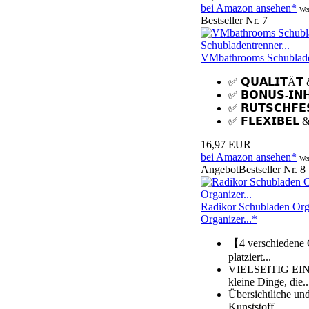
bei Amazon ansehen*
Wer
Bestseller Nr. 7
VMbathrooms Schubladen O
✅ 𝗤𝗨𝗔𝗟𝗜𝗧Ä𝗧 &
✅ 𝗕𝗢𝗡𝗨𝗦-𝗜𝗡𝗛
✅ 𝗥𝗨𝗧𝗦𝗖𝗛𝗙𝗘
✅ 𝗙𝗟𝗘𝗫𝗜𝗕𝗘𝗟 
16,97 EUR
bei Amazon ansehen*
Wer
Angebot
Bestseller Nr. 8
Radikor Schubladen Org
Organizer...*
【4 verschiedene 
platziert...
VIELSEITIG EINSE
kleine Dinge, die..
Übersichtliche un
Kunststoff...