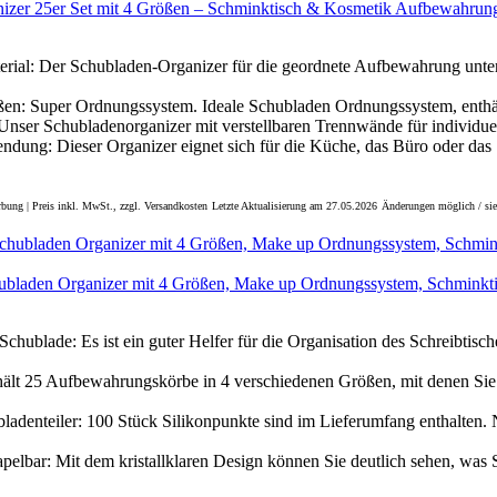
izer 25er Set mit 4 Größen – Schminktisch & Kosmetik Aufbewahrung
rial: Der Schubladen-Organizer für die geordnete Aufbewahrung unter
en: Super Ordnungssystem. Ideale Schubladen Ordnungssystem, enthält
Unser Schubladenorganizer mit verstellbaren Trennwände für individuel
endung: Dieser Organizer eignet sich für die Küche, das Büro oder da
bung | Preis inkl. MwSt., zzgl. Versandkosten
Letzte Aktualisierung am 27.05.2026
Änderungen möglich / sie
ubladen Organizer mit 4 Größen, Make up Ordnungssystem, Schminkti
Schublade: Es ist ein guter Helfer für die Organisation des Schreibtisch
thält 25 Aufbewahrungskörbe in 4 verschiedenen Größen, mit denen S
bladenteiler: 100 Stück Silikonpunkte sind im Lieferumfang enthalten.
apelbar: Mit dem kristallklaren Design können Sie deutlich sehen, was S