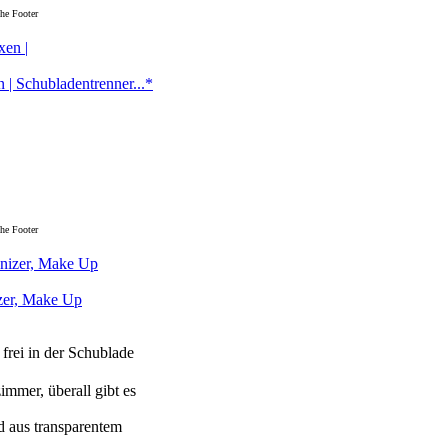
he Footer
 | Schubladentrenner...*
he Footer
zer, Make Up
ei in der Schublade
mer, überall gibt es
d aus transparentem