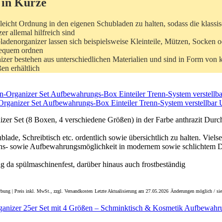
 in Kürze
 leicht Ordnung in den eigenen Schubladen zu halten, sodass die klassi
r allemal hilfreich sind
bladenorganizer lassen sich beispielsweise Kleinteile, Mützen, Socken
bequem ordnen
izer bestehen aus unterschiedlichen Materialien und sind in Form von 
n erhältlich
Organizer Set Aufbewahrungs-Box Einteiler Trenn-System verstellbar U
zer Set (8 Boxen, 4 verschiedene Größen) in der Farbe anthrazit Durch
blade, Schreibtisch etc. ordentlich sowie übersichtlich zu halten. Vielse
ns- sowie Aufbewahrungsmöglichkeit in modernem sowie schlichtem D
g da spülmaschinenfest, darüber hinaus auch frostbeständig
bung | Preis inkl. MwSt., zzgl. Versandkosten
Letzte Aktualisierung am 27.05.2026
Änderungen möglich / sie