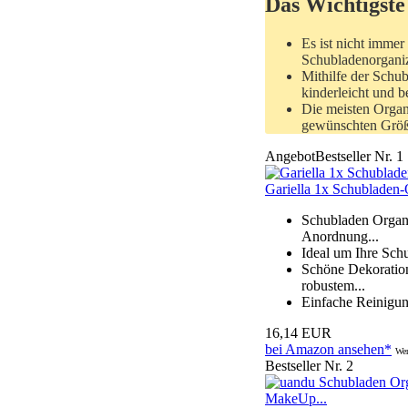
Das Wichtigste
Es ist nicht immer
Schubladenorganize
Mithilfe der Schu
kinderleicht und 
Die meisten Organ
gewünschten Größe
Angebot
Bestseller Nr. 1
Gariella 1x Schubladen-
Schubladen Organi
Anordnung...
Ideal um Ihre Schu
Schöne Dekoratio
robustem...
Einfache Reinigun
16,14 EUR
bei Amazon ansehen*
Wer
Bestseller Nr. 2