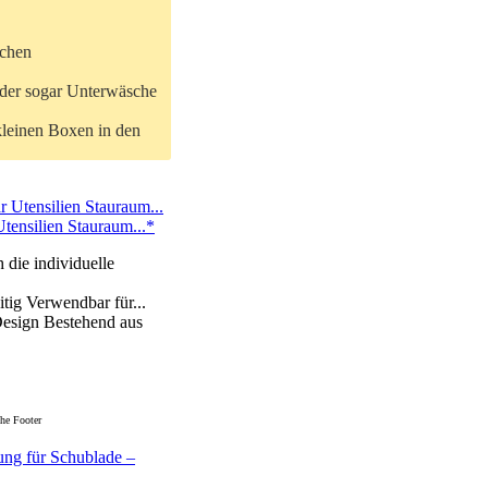
schen
 oder sogar Unterwäsche
kleinen Boxen in den
tensilien Stauraum...*
 die individuelle
itig Verwendbar für...
esign Bestehend aus
he Footer