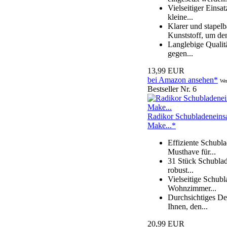
Vielseitiger Eins
kleine...
Klarer und stapel
Kunststoff, um den
Langlebige Qualit
gegen...
13,99 EUR
bei Amazon ansehen*
Wer
Bestseller Nr. 6
Radikor Schubladeneinsa
Make...*
Effiziente Schubl
Musthave für...
31 Stück Schublad
robust...
Vielseitige Schub
Wohnzimmer...
Durchsichtiges De
Ihnen, den...
20,99 EUR