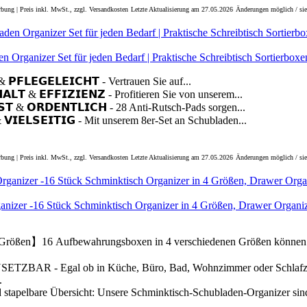
bung | Preis inkl. MwSt., zzgl. Versandkosten
Letzte Aktualisierung am 27.05.2026
Änderungen möglich / sie
rganizer Set für jeden Bedarf | Praktische Schreibtisch Sortierboxen
 𝗣𝗙𝗟𝗘𝗚𝗘𝗟𝗘𝗜𝗖𝗛𝗧 - Vertrauen Sie auf...
𝗔𝗟𝗧 & 𝗘𝗙𝗙𝗜𝗭𝗜𝗘𝗡𝗭 - Profitieren Sie von unserem...
𝗦𝗧 & 𝗢𝗥𝗗𝗘𝗡𝗧𝗟𝗜𝗖𝗛 - 28 Anti-Rutsch-Pads sorgen...
& 𝗩𝗜𝗘𝗟𝗦𝗘𝗜𝗧𝗜𝗚 - Mit unserem 8er-Set an Schubladen...
bung | Preis inkl. MwSt., zzgl. Versandkosten
Letzte Aktualisierung am 27.05.2026
Änderungen möglich / sie
anizer -16 Stück Schminktisch Organizer in 4 Größen, Drawer Organi
Größen】16 Aufbewahrungsboxen in 4 verschiedenen Größen können fr
TZBAR - Egal ob in Küche, Büro, Bad, Wohnzimmer oder Schlafzim
.
d stapelbare Übersicht: Unsere Schminktisch-Schubladen-Organizer sin