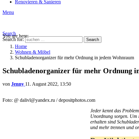
Renovieren & Sanieren
Menu
Search
You are here:
Search for:
Search
Home
Wohnen & Möbel
Schubladenorganizer für mehr Ordnung in jedem Wohnraum
Schubladenorganizer für mehr Ordnung 
von
Jenny
11. August 2022, 13:50
Foto: @ dalivl@yandex.ru / depositphotos.com
Jeder kennt das Problem 
Unordnung sorgen. Um m
erhalten sind Schubladen
und mehr trennen und o