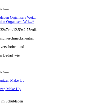
he Footer
den Organisers Wei...*
, 32x7cm/12.59x2.75zoll,
 und geschmacksneutral,
e verschoben und
en Bedarf wie
he Footer
izer, Make Up
i im Schubladen