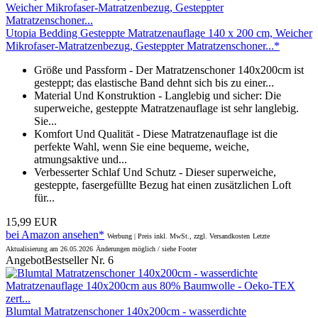
Utopia Bedding Gesteppte Matratzenauflage 140 x 200 cm, Weicher
Mikrofaser-Matratzenbezug, Gesteppter Matratzenschoner...*
Größe und Passform - Der Matratzenschoner 140x200cm ist
gesteppt; das elastische Band dehnt sich bis zu einer...
Material Und Konstruktion - Langlebig und sicher: Die
superweiche, gesteppte Matratzenauflage ist sehr langlebig.
Sie...
Komfort Und Qualität - Diese Matratzenauflage ist die
perfekte Wahl, wenn Sie eine bequeme, weiche,
atmungsaktive und...
Verbesserter Schlaf Und Schutz - Dieser superweiche,
gesteppte, fasergefüllte Bezug hat einen zusätzlichen Loft
für...
15,99 EUR
bei Amazon ansehen*
Werbung | Preis inkl. MwSt., zzgl. Versandkosten
Letzte
Aktualisierung am 26.05.2026
Änderungen möglich / siehe Footer
Angebot
Bestseller Nr. 6
Blumtal Matratzenschoner 140x200cm - wasserdichte