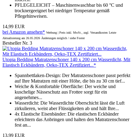
PFLEGELEICHT – Maschinenwaschbar bis 60 °C und
trocknergeeignet bei niedriger Temperatur gemäß
Pflegehinweisen.
14,99 EUR
bei Amazon ansehen*
Werbung | Preis inkl. MwSt., zzgl. Versandkosten
Letzte
Aktualisierung am 26.05.2026
Änderungen möglich / siehe Footer
Bestseller Nr. 3
Utopia Bedding Matratzenschoner 140 x 200 cm Wasserdicht, Mit
Elastisch Eckbändern, Oeko-TEX Zertifiziert...*
Spannbettlaken-Design: Der Matratzenschoner passt perfekt
auf Ihre Matratzen mit einer Höhe, die bis zu 30 cm tief...
Weiche & Komfortable Oberfläche: Der weiche und
kuschelige Nässeschutz aus Frottee sorgt für ein
angenehmes...
Wasserdicht: Die Wasserdichte Oberschicht lässt die Luft
zirkulieren, weist aber Flüssigkeiten ab und hält Ihre...
4x Elastische Eisenbänder: Die elastischen Eckbänder
erleichtern das Anbringen und halten den Matratzenschoner
fest an...
13,99 EUR