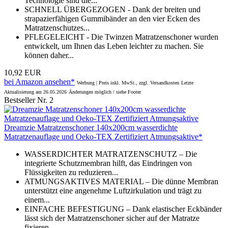
Technologie sind die...
SCHNELL ÜBERGEZOGEN - Dank der breiten und
strapazierfähigen Gummibänder an den vier Ecken des
Matratzenschutzes...
PFLEGELEICHT - Die Twinzen Matratzenschoner wurden
entwickelt, um Ihnen das Leben leichter zu machen. Sie
können daher...
10,92 EUR
bei Amazon ansehen*
Werbung | Preis inkl. MwSt., zzgl. Versandkosten
Letzte
Aktualisierung am 26.05.2026
Änderungen möglich / siehe Footer
Bestseller Nr. 2
Dreamzie Matratzenschoner 140x200cm wasserdichte
Matratzenauflage und Oeko-TEX Zertifiziert Atmungsaktive*
WASSERDICHTER MATRATZENSCHUTZ – Die
integrierte Schutzmembran hilft, das Eindringen von
Flüssigkeiten zu reduzieren...
ATMUNGSAKTIVES MATERIAL – Die dünne Membran
unterstützt eine angenehme Luftzirkulation und trägt zu
einem...
EINFACHE BEFESTIGUNG – Dank elastischer Eckbänder
lässt sich der Matratzenschoner sicher auf der Matratze
fixieren.