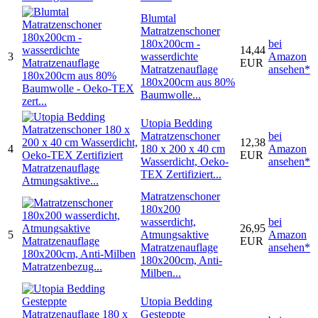
Blumtal
Matratzenschoner
180x200cm -
bei
14,44
3
wasserdichte
Amazon
EUR
Matratzenauflage
ansehen*
180x200cm aus 80%
Baumwolle...
Utopia Bedding
Matratzenschoner
bei
12,38
4
180 x 200 x 40 cm
Amazon
EUR
Wasserdicht, Oeko-
ansehen*
TEX Zertifiziert...
Matratzenschoner
180x200
wasserdicht,
bei
26,95
5
Atmungsaktive
Amazon
EUR
Matratzenauflage
ansehen*
180x200cm, Anti-
Milben...
Utopia Bedding
Gesteppte