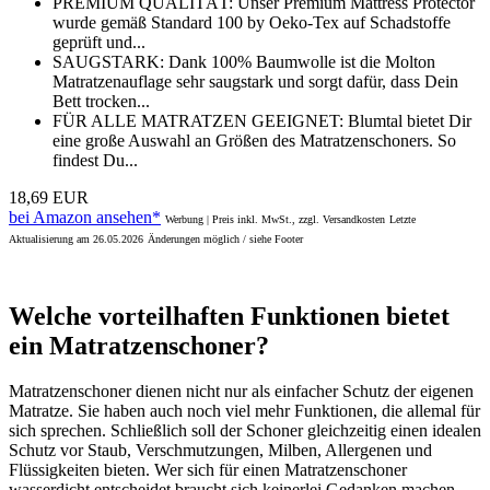
PREMIUM QUALITÄT: Unser Premium Mattress Protector
wurde gemäß Standard 100 by Oeko-Tex auf Schadstoffe
geprüft und...
SAUGSTARK: Dank 100% Baumwolle ist die Molton
Matratzenauflage sehr saugstark und sorgt dafür, dass Dein
Bett trocken...
FÜR ALLE MATRATZEN GEEIGNET: Blumtal bietet Dir
eine große Auswahl an Größen des Matratzenschoners. So
findest Du...
18,69 EUR
bei Amazon ansehen*
Werbung | Preis inkl. MwSt., zzgl. Versandkosten
Letzte
Aktualisierung am 26.05.2026
Änderungen möglich / siehe Footer
Welche vorteilhaften Funktionen bietet
ein Matratzenschoner?
Matratzenschoner dienen nicht nur als einfacher Schutz der eigenen
Matratze. Sie haben auch noch viel mehr Funktionen, die allemal für
sich sprechen. Schließlich soll der Schoner gleichzeitig einen idealen
Schutz vor Staub, Verschmutzungen, Milben, Allergenen und
Flüssigkeiten bieten. Wer sich für einen Matratzenschoner
wasserdicht entscheidet braucht sich keinerlei Gedanken machen,