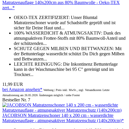
Matratzenauflage 140x200cm aus 80% Baumwolle - Oeko-TEX
zert...*
OEKO-TEX ZERTIFIZIERT: Unser Blumtal
Matratzenschoner wurde auf Schadstoffe geprüft und ist
sicher für Deine Haut und...
100% WASSERDICHT & ATMUNGSAKTIV: Dank des
atmungsaktiven Frottee-Stoffs mit 80% Baumwoll-Anteil und
der schützenden...
SCHUTZ GEGEN MILBEN UND BETTWANZEN: Mit
der Bettunterlage wasserdicht schützt Du Dich gegen Milben
und Bettwanzen...
LEICHTE REINIGUNG: Die Inkontinenz Bettunterlage
kann in der Waschmaschine bei 95 C° gereinigt und im
Trockner...
11,99 EUR
bei Amazon ansehen*
Werbung | Preis inkl. MwSt., zzgl. Versandkosten
Letzte
Aktualisierung am 26.05.2026
Änderungen möglich / siehe Footer
Bestseller Nr. 7
JACOBSON Matratzenschoner 140 x 200 cm - wasserdichte
Matratzenauflage - atmungsaktiver Matratzenschutz (140x200cm)*