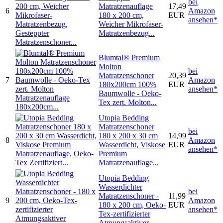
bei
Matratzenauflage
17,49
6
Amazon
180 x 200 cm,
EUR
ansehen*
Weicher Mikrofaser-
Matratzenbezug...
Blumtal® Premium
Molton
bei
Matratzenschoner
20,39
7
Amazon
180x200cm 100%
EUR
ansehen*
Baumwolle - Oeko-
Tex zert. Molton...
Utopia Bedding
Matratzenschoner
bei
180 x 200 x 30 cm
14,99
8
Amazon
Wasserdicht, Viskose
EUR
ansehen*
Premium
Matratzenauflage...
Utopia Bedding
Wasserdichter
bei
Matratzenschoner -
11,99
9
Amazon
180 x 200 cm, Oeko-
EUR
ansehen*
Tex-zertifizierter
Atmungsaktiver...