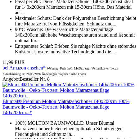
Passt perfekt: Dieser Matratzenschoner 140x200 cm ist ideal
für 140x200cm Matratzen mit 15-30cm Höhe. Das Material
aus...
Maximaler Schutz: Dank der Polyurethan Beschichtung bleibt
Ihre Matratze frei von Flüssigkeiten, Schmutz und...
90°C Wäsche: Die wasserdichte Matratzenauflage
140x200cm hält hohe Waschtemperaturen stand und ist somit
optimal für...
Entspannter Schlaf: Erleben Sie ruhige Nächte ohne störendes
Knistern. Unsere innovative Technologie und die...
11,99 EUR
bei Amazon ansehen*
Werbung | Preis inkl. MwSt., zzgl. Versandkosten
Letzte
Aktualisierung am 26.05.2026
Änderungen möglich / siehe Footer
Angebot
Bestseller Nr. 8
Blumtal® Premium Molton Matratzenschoner 140x200cm 100%
Baumwolle - Oeko-Tex zert. Molton Matratzenauflage
140x200cm...*
100% MOLTON BAUMWOLLE: Unser Blumtal
Matratzenschoner bieten einen optimalen Schutz gegen
Feuchtigkeit und Schmutz in...