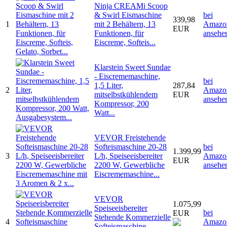
Ninja CREAMi Scoop
& Swirl Eismaschine
bei
339,98
1
mit 2 Behältern, 13
Amazo
EUR
Funktionen, für
ansehe
Eiscreme, Softeis...
Klarstein Sweet Sundae
- Eiscrememaschine,
bei
1,5 Liter,
287,84
2
Amazo
mitselbstkühlendem
EUR
ansehe
Kompressor, 200
Watt...
VEVOR Freistehende
Softeismaschine 20-28
bei
1.399,99
3
L/h, Speiseeisbereiter
Amazo
EUR
2200 W, Gewerbliche
ansehe
Eiscrememaschine...
VEVOR
1.075,99
Speiseeisbereiter
bei
EUR
Stehende Kommerzielle
4
Amazo
Softeismaschine