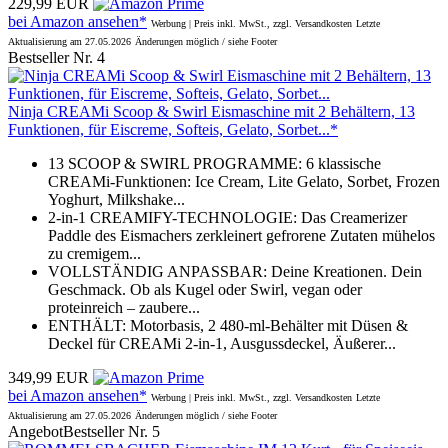
229,99 EUR
bei Amazon ansehen*
Werbung | Preis inkl. MwSt., zzgl. Versandkosten
Letzte
Aktualisierung am 27.05.2026
Änderungen möglich / siehe Footer
Bestseller Nr. 4
Ninja CREAMi Scoop & Swirl Eismaschine mit 2 Behältern, 13
Funktionen, für Eiscreme, Softeis, Gelato, Sorbet...*
13 SCOOP & SWIRL PROGRAMME: 6 klassische
CREAMi-Funktionen: Ice Cream, Lite Gelato, Sorbet, Frozen
Yoghurt, Milkshake...
2-in-1 CREAMIFY-TECHNOLOGIE: Das Creamerizer
Paddle des Eismachers zerkleinert gefrorene Zutaten mühelos
zu cremigem...
VOLLSTÄNDIG ANPASSBAR: Deine Kreationen. Dein
Geschmack. Ob als Kugel oder Swirl, vegan oder
proteinreich – zaubere...
ENTHÄLT: Motorbasis, 2 480-ml-Behälter mit Düsen &
Deckel für CREAMi 2-in-1, Ausgussdeckel, Äußerer...
349,99 EUR
bei Amazon ansehen*
Werbung | Preis inkl. MwSt., zzgl. Versandkosten
Letzte
Aktualisierung am 27.05.2026
Änderungen möglich / siehe Footer
Angebot
Bestseller Nr. 5