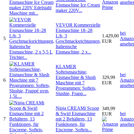
ansehe
Eismaschine Ice Cream
maker 220V...
VEVOR Kommerzielle
Eismaschine 18–28
bei
L/h, 3
1.429,00
5
Amazo
Geschmacksrichtungen,
EUR
ansehe
Italienische
Eismaschine, 2 x...
KLAMER
Softeismaschine,
bei
Eismaschine & Slush
329,99
6
Amazo
Maschine mit 7
EUR
ansehe
Programmen: Softeis,
Slushie, Frapp...
Ninja CREAMi Scoop
349,99
& Swirl Eismaschine
bei
EUR
7
mit 2 Behältern, 13
Amazo
Funktionen, für
ansehe
Eiscreme, Softeis...