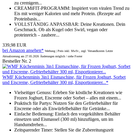
zu cremigem...
CREAMiFIT-PROGRAMM: Inspiriert vom viralen Trend zu
Eis mit weniger Kalorien und mehr Protein. (Rezepte auf
Proteinbasis...
VOLLSTÄNDIG ANPASSBAR: Deine Kreationen. Dein
Geschmack. Ob als Kugel oder Swirl, vegan oder
proteinreich – zaubere...
339,98 EUR
bei Amazon ansehen*
Werbung | Preis inkl. MwSt., zzgl. Versandkosten
Letzte
Aktualisierung am 27.05.2026
Änderungen möglich / siehe Footer
Bestseller Nr. 2
WMF Küchenminis 3in1 Eismaschine, für Frozen Joghurt, Sorbet
und Eiscreme, Gefrierbehälter 300 ml, Eisportionierer...*
Vielseitiger Genuss: Erleben Sie köstliche Kreationen wie
Frozen Joghurt, Eiscreme oder Sorbet – alles mit einem...
Praktisch für Partys: Nutzen Sie den Gefrierbehälter für
Eiscreme oder als Eiswürfelbehälter für Getränke...
Einfache Bedienung: Einfach den vorgekühlten Behälter
einsetzen und Eismassel (300 ml) hinzufügen, um im
Handumdrehen...
Zeitsparender Timer: Stellen Sie die Zubereitungszeit