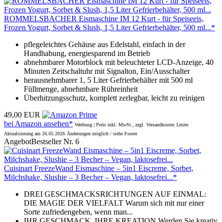
ROMMELSBACHER Eismaschine IM 12 Kurt - für Speiseeis,
Frozen Yogurt, Sorbet & Slush, 1,5 Liter Gefrierbehälter, 500 ml...*
pflegeleichtes Gehäuse aus Edelstahl, einfach in der
Handhabung, energiesparend im Betrieb
abnehmbarer Motorblock mit beleuchteter LCD-Anzeige, 40
Minuten Zeitschaltuhr mit Signalton, Ein/Ausschalter
herausnehmbarer 1, 5 Liter Gefrierbehälter mit 500 ml
Füllmenge, abnehmbare Rühreinheit
Überhitzungsschutz, komplett zerlegbar, leicht zu reinigen
49,00 EUR
bei Amazon ansehen*
Werbung | Preis inkl. MwSt., zzgl. Versandkosten
Letzte
Aktualisierung am 26.05.2026
Änderungen möglich / siehe Footer
Angebot
Bestseller Nr. 6
Cuisinart FreezeWand Eismaschine – 5in1 Eiscreme, Sorbet,
Milchshake, Slushie – 3 Becher – Vegan, laktosefrei...*
DREI GESCHMACKSRICHTUNGEN AUF EINMAL:
DIE MAGIE DER VIELFALT Warum sich mit nur einer
Sorte zufriedengeben, wenn man...
IHR GESCHMACK, IHRE KREATION Werden Sie kreativ