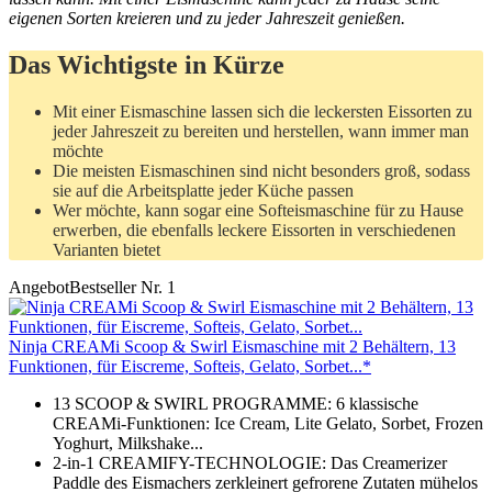
eigenen Sorten kreieren und zu jeder Jahreszeit genießen.
Das Wichtigste in Kürze
Mit einer Eismaschine lassen sich die leckersten Eissorten zu
jeder Jahreszeit zu bereiten und herstellen, wann immer man
möchte
Die meisten Eismaschinen sind nicht besonders groß, sodass
sie auf die Arbeitsplatte jeder Küche passen
Wer möchte, kann sogar eine Softeismaschine für zu Hause
erwerben, die ebenfalls leckere Eissorten in verschiedenen
Varianten bietet
Angebot
Bestseller Nr. 1
Ninja CREAMi Scoop & Swirl Eismaschine mit 2 Behältern, 13
Funktionen, für Eiscreme, Softeis, Gelato, Sorbet...*
13 SCOOP & SWIRL PROGRAMME: 6 klassische
CREAMi-Funktionen: Ice Cream, Lite Gelato, Sorbet, Frozen
Yoghurt, Milkshake...
2-in-1 CREAMIFY-TECHNOLOGIE: Das Creamerizer
Paddle des Eismachers zerkleinert gefrorene Zutaten mühelos