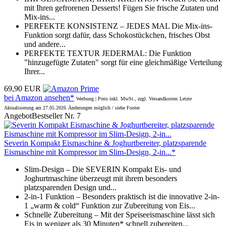
mit Ihren gefrorenen Desserts! Fügen Sie frische Zutaten und
Mix-ins...
PERFEKTE KONSISTENZ – JEDES MAL Die Mix-ins-
Funktion sorgt dafür, dass Schokostückchen, frisches Obst
und andere...
PERFEKTE TEXTUR JEDERMAL: Die Funktion
"hinzugefügte Zutaten" sorgt für eine gleichmäßige Verteilung
Ihrer...
69,90 EUR
bei Amazon ansehen*
Werbung | Preis inkl. MwSt., zzgl. Versandkosten
Letzte
Aktualisierung am 27.05.2026
Änderungen möglich / siehe Footer
Angebot
Bestseller Nr. 7
Severin Kompakt Eismaschine & Joghurtbereiter, platzsparende
Eismaschine mit Kompressor im Slim-Design, 2-in...*
Slim-Design – Die SEVERIN Kompakt Eis- und
Joghurtmaschine überzeugt mit ihrem besonders
platzsparenden Design und...
2-in-1 Funktion – Besonders praktisch ist die innovative 2-in-
1 „warm & cold“ Funktion zur Zubereitung von Eis...
Schnelle Zubereitung – Mit der Speiseeismaschine lässt sich
Eis in weniger als 30 Minuten* schnell zubereiten...