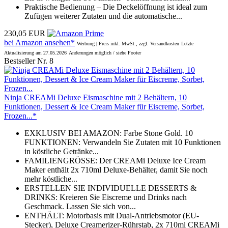
Praktische Bedienung – Die Deckelöffnung ist ideal zum
Zufügen weiterer Zutaten und die automatische...
230,05 EUR
bei Amazon ansehen*
Werbung | Preis inkl. MwSt., zzgl. Versandkosten
Letzte
Aktualisierung am 27.05.2026
Änderungen möglich / siehe Footer
Bestseller Nr. 8
Ninja CREAMi Deluxe Eismaschine mit 2 Behältern, 10
Funktionen, Dessert & Ice Cream Maker für Eiscreme, Sorbet,
Frozen...*
EXKLUSIV BEI AMAZON: Farbe Stone Gold. 10
FUNKTIONEN: Verwandeln Sie Zutaten mit 10 Funktionen
in köstliche Getränke...
FAMILIENGRÖSSE: Der CREAMi Deluxe Ice Cream
Maker enthält 2x 710ml Deluxe-Behälter, damit Sie noch
mehr köstliche...
ERSTELLEN SIE INDIVIDUELLE DESSERTS &
DRINKS: Kreieren Sie Eiscreme und Drinks nach
Geschmack. Lassen Sie sich von...
ENTHÄLT: Motorbasis mit Dual-Antriebsmotor (EU-
Stecker), Deluxe Creamerizer-Rührstab, 2x 710ml CREAMi