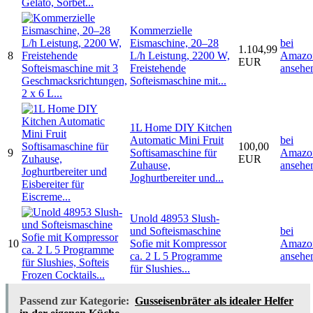
Kommerzielle
Eismaschine, 20–28
bei
1.104,99
8
L/h Leistung, 2200 W,
Amazo
EUR
Freistehende
ansehe
Softeismaschine mit...
1L Home DIY Kitchen
Automatic Mini Fruit
bei
100,00
9
Softisamaschine für
Amazo
EUR
Zuhause,
ansehe
Joghurtbereiter und...
Unold 48953 Slush-
und Softeismaschine
bei
10
Sofie mit Kompressor
Amazo
ca. 2 L 5 Programme
ansehe
für Slushies...
Passend zur Kategorie:
Gusseisenbräter als idealer Helfer