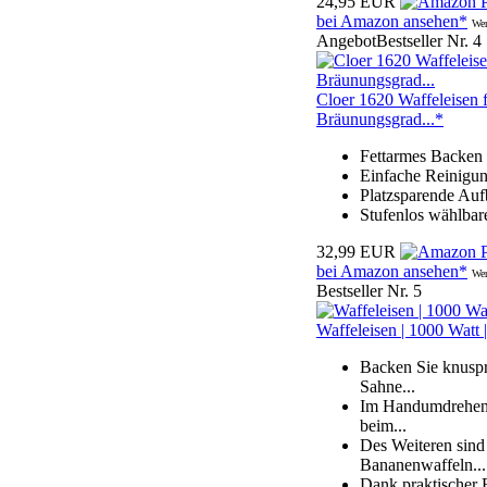
24,95 EUR
bei Amazon ansehen*
Wer
Angebot
Bestseller Nr. 4
Cloer 1620 Waffeleisen 
Bräunungsgrad...*
Fettarmes Backen 
Einfache Reinigun
Platzsparende Au
Stufenlos wählbar
32,99 EUR
bei Amazon ansehen*
Wer
Bestseller Nr. 5
Waffeleisen | 1000 Watt |
Backen Sie knuspr
Sahne...
Im Handumdrehen g
beim...
Des Weiteren sind 
Bananenwaffeln...
Dank praktischer B