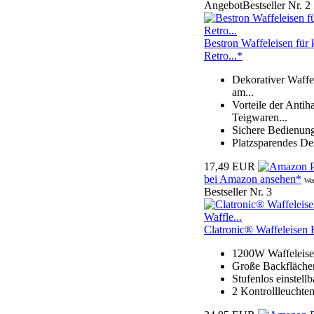
Angebot
Bestseller Nr. 2
Bestron Waffeleisen für 
Retro...*
Dekorativer Waffe
am...
Vorteile der Anti
Teigwaren...
Sichere Bedienung
Platzsparendes De
17,49 EUR
bei Amazon ansehen*
Wer
Bestseller Nr. 3
Clatronic® Waffeleisen H
1200W Waffeleis
Große Backflächen
Stufenlos einstell
2 Kontrollleuchte