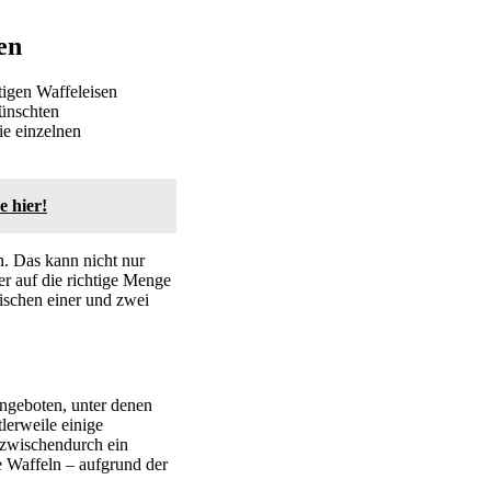
en
tigen Waffeleisen
wünschten
ie einzelnen
 hier!
n. Das kann nicht nur
r auf die richtige Menge
wischen einer und zwei
angeboten, unter denen
lerweile einige
 zwischendurch ein
e Waffeln – aufgrund der