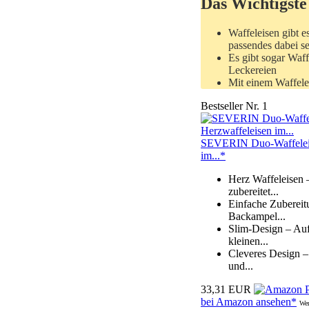
Das Wichtigste
Waffeleisen gibt e
passendes dabei s
Es gibt sogar Waf
Leckereien
Mit einem Waffelei
Bestseller Nr. 1
SEVERIN Duo-Waffeleisen
im...*
Herz Waffeleisen 
zubereitet...
Einfache Zubereit
Backampel...
Slim-Design – Auf 
kleinen...
Cleveres Design – 
und...
33,31 EUR
bei Amazon ansehen*
Wer