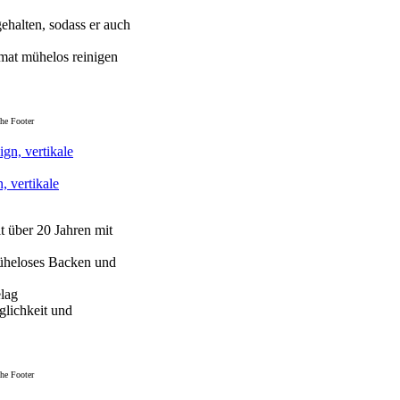
ehalten, sodass er auch
omat mühelos reinigen
he Footer
, vertikale
it über 20 Jahren mit
müheloses Backen und
elag
glichkeit und
he Footer