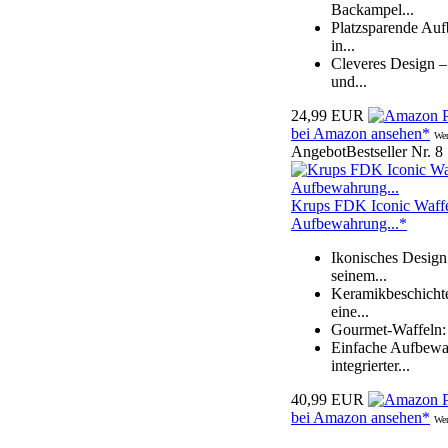
Backampel...
Platzsparende Auf
in...
Cleveres Design – 
und...
24,99 EUR
bei Amazon ansehen*
Wer
Angebot
Bestseller Nr. 8
Krups FDK Iconic Waffele
Aufbewahrung...*
Ikonisches Design 
seinem...
Keramikbeschichte
eine...
Gourmet-Waffeln: E
Einfache Aufbewah
integrierter...
40,99 EUR
bei Amazon ansehen*
Wer