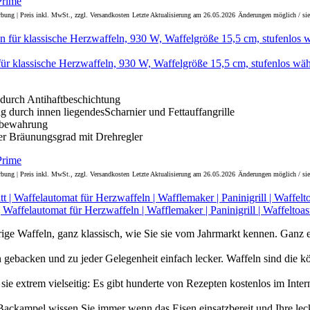
bung | Preis inkl. MwSt., zzgl. Versandkosten
Letzte Aktualisierung am 26.05.2026
Änderungen möglich / sie
für klassische Herzwaffeln, 930 W, Waffelgröße 15,5 cm, stufenlos wäh
durch Antihaftbeschichtung
g durch innen liegendesScharnier und Fettauffangrille
fbewahrung
er Bräunungsgrad mit Drehregler
bung | Preis inkl. MwSt., zzgl. Versandkosten
Letzte Aktualisierung am 26.05.2026
Änderungen möglich / sie
 Waffelautomat für Herzwaffeln | Wafflemaker | Paninigrill | Waffeltoas
ige Waffeln, ganz klassisch, wie Sie sie vom Jahrmarkt kennen. Ganz e
ebacken und zu jeder Gelegenheit einfach lecker. Waffeln sind die kö
sie extrem vielseitig: Es gibt hunderte von Rezepten kostenlos im Inter
ackampel wissen Sie immer wenn das Eisen einsatzbereit und Ihre lecke