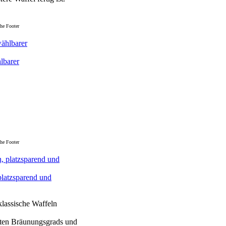
he Footer
lbarer
he Footer
platzsparend und
lassische Waffeln
hten Bräunungsgrads und