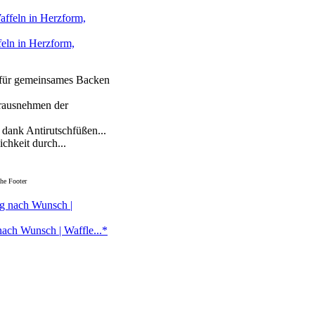
feln in Herzform,
l für gemeinsames Backen
erausnehmen der
dank Antirutschfüßen...
chkeit durch...
he Footer
nach Wunsch | Waffle...*