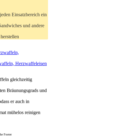
 jeden Einsatzbereich ein
n Sandwiches und andere
herstellen
affeln, Herzwaffeleisen
eln gleichzeitig
hten Bräunungsgrads und
dass er auch in
omat mühelos reinigen
he Footer