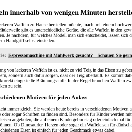
eln innerhalb von wenigen Minuten herstell
leckeren Waffeln zu Hause herstellen möchte, macht mit einem hochwer
 Mittlerweile gibt es unterschiedliche Geräte, die alle Waffeln in den ge
en. Je nachdem, für welches Modell man sich entscheidet, lassen sich d
m Handgriff selbst einstellen.
ie:
Espressomaschine mit Mahlwerk gesucht? – Schauen Sie gerne
ung von leckeren Waffeln ist es, nicht zu viel Teig in das Eisen zu gebe
rn, sondern auch dafür sorgen, dass der Teig überläuft. Es kommt dahe
 korrekt eingestellte Bräunungsstufe. In der Regel brauchen Waffeln z
ken zu sein.
rschiedenen Motiven für jeden Anlass
cht immer gleich. Sie werden heute bereits in verschiedenen Motiven 
e oder sogar Schriften zu finden sind. Besonders für Kinder werden mitt
leisen angeboten, die auf einem Kindergeburtstag oder einfach mal für
können. Ob Dinosaurier, Herzen oder sogar ein Waffeleisen für dänisch
chiedenen Eisen ist einfach für jeden Geschmack etwas dabei.