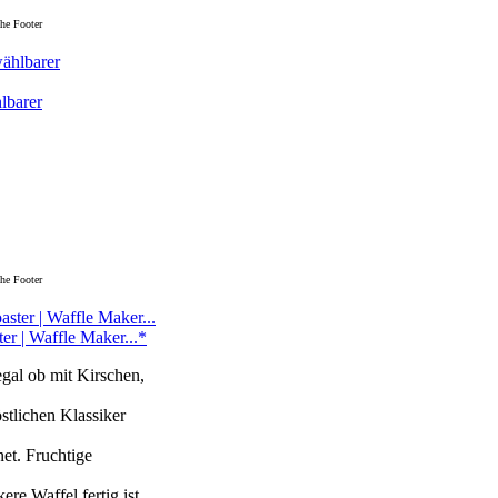
he Footer
lbarer
he Footer
ter | Waffle Maker...*
gal ob mit Kirschen,
stlichen Klassiker
net. Fruchtige
re Waffel fertig ist.