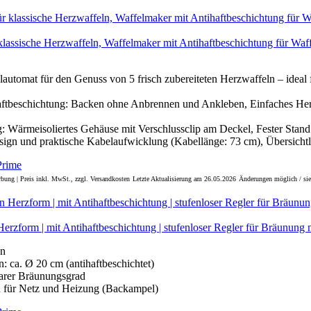
klassische Herzwaffeln, Waffelmaker mit Antihaftbeschichtung für Waf
lautomat für den Genuss von 5 frisch zubereiteten Herzwaffeln – idea
haftbeschichtung: Backen ohne Anbrennen und Ankleben, Einfaches H
: Wärmeisoliertes Gehäuse mit Verschlussclip am Deckel, Fester Stand 
sign und praktische Kabelaufwicklung (Kabellänge: 73 cm), Übersichtli
bung | Preis inkl. MwSt., zzgl. Versandkosten
Letzte Aktualisierung am 26.05.2026
Änderungen möglich / sie
erzform | mit Antihaftbeschichtung | stufenloser Regler für Bräunung 
en
: ca. Ø 20 cm (antihaftbeschichtet)
barer Bräunungsgrad
n für Netz und Heizung (Backampel)