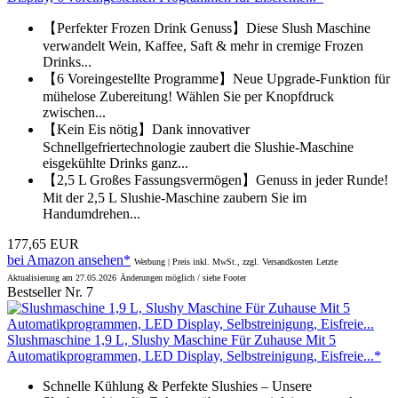
【Perfekter Frozen Drink Genuss】Diese Slush Maschine
verwandelt Wein, Kaffee, Saft & mehr in cremige Frozen
Drinks...
【6 Voreingestellte Programme】Neue Upgrade-Funktion für
mühelose Zubereitung! Wählen Sie per Knopfdruck
zwischen...
【Kein Eis nötig】Dank innovativer
Schnellgefriertechnologie zaubert die Slushie-Maschine
eisgekühlte Drinks ganz...
【2,5 L Großes Fassungsvermögen】Genuss in jeder Runde!
Mit der 2,5 L Slushie-Maschine zaubern Sie im
Handumdrehen...
177,65 EUR
bei Amazon ansehen*
Werbung | Preis inkl. MwSt., zzgl. Versandkosten
Letzte
Aktualisierung am 27.05.2026
Änderungen möglich / siehe Footer
Bestseller Nr. 7
Slushmaschine 1,9 L, Slushy Maschine Für Zuhause Mit 5
Automatikprogrammen, LED Display, Selbstreinigung, Eisfreie...*
Schnelle Kühlung & Perfekte Slushies – Unsere