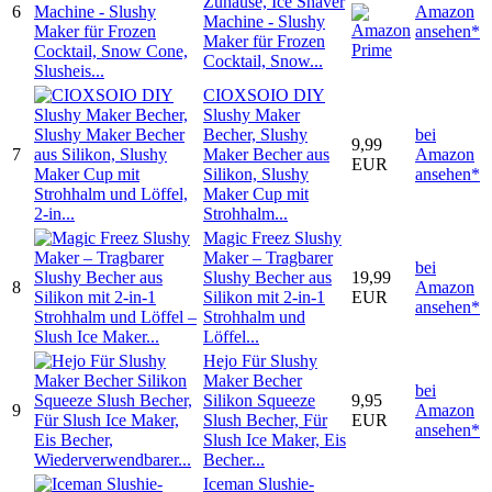
Zuhause, Ice Shaver
6
Amazon
Machine - Slushy
ansehen*
Maker für Frozen
Cocktail, Snow...
CIOXSOIO DIY
Slushy Maker
Becher, Slushy
bei
9,99
7
Maker Becher aus
Amazon
EUR
Silikon, Slushy
ansehen*
Maker Cup mit
Strohhalm...
Magic Freez Slushy
Maker – Tragbarer
bei
Slushy Becher aus
19,99
8
Amazon
Silikon mit 2-in-1
EUR
ansehen*
Strohhalm und
Löffel...
Hejo Für Slushy
Maker Becher
bei
Silikon Squeeze
9,95
9
Amazon
Slush Becher, Für
EUR
ansehen*
Slush Ice Maker, Eis
Becher...
Iceman Slushie-