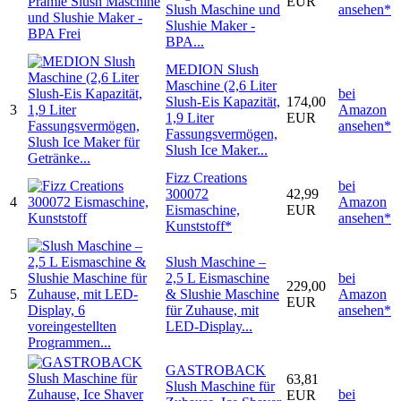
EUR
Slush Maschine und
ansehen*
Slushie Maker -
BPA...
MEDION Slush
Maschine (2,6 Liter
bei
Slush-Eis Kapazität,
174,00
3
Amazon
1,9 Liter
EUR
ansehen*
Fassungsvermögen,
Slush Ice Maker...
Fizz Creations
bei
300072
42,99
4
Amazon
Eismaschine,
EUR
ansehen*
Kunststoff*
Slush Maschine –
2,5 L Eismaschine
bei
229,00
5
& Slushie Maschine
Amazon
EUR
für Zuhause, mit
ansehen*
LED-Display...
GASTROBACK
63,81
Slush Maschine für
bei
EUR