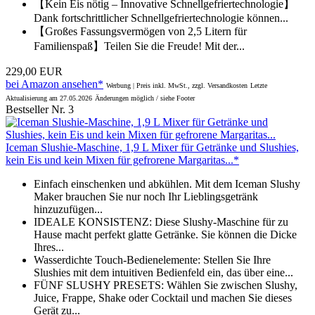
【Kein Eis nötig – Innovative Schnellgefriertechnologie】
Dank fortschrittlicher Schnellgefriertechnologie können...
【Großes Fassungsvermögen von 2,5 Litern für
Familienspaß】Teilen Sie die Freude! Mit der...
229,00 EUR
bei Amazon ansehen*
Werbung | Preis inkl. MwSt., zzgl. Versandkosten
Letzte
Aktualisierung am 27.05.2026
Änderungen möglich / siehe Footer
Bestseller Nr. 3
Iceman Slushie-Maschine, 1,9 L Mixer für Getränke und Slushies,
kein Eis und kein Mixen für gefrorene Margaritas...*
Einfach einschenken und abkühlen. Mit dem Iceman Slushy
Maker brauchen Sie nur noch Ihr Lieblingsgetränk
hinzuzufügen...
IDEALE KONSISTENZ: Diese Slushy-Maschine für zu
Hause macht perfekt glatte Getränke. Sie können die Dicke
Ihres...
Wasser­dichte Touch-Bedienelemente: Stellen Sie Ihre
Slushies mit dem intuitiven Bedienfeld ein, das über eine...
FÜNF SLUSHY PRESETS: Wählen Sie zwischen Slushy,
Juice, Frappe, Shake oder Cocktail und machen Sie dieses
Gerät zu...