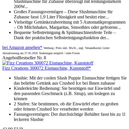
Slushmaschine für Zuhause überzeugt mit leistungsstarkem
200W...
Großes Fassungsvermögen – Diese Slushmaschine für
Zuhause fasst 1,9 Liter Flüssigkeit und besitzt eine...
Vielseitige Getränkezubereitung mit 5 Automatikprogrammen
– Ob Milchshakes, Margaritas, Smoothies oder gefrorene...
Bequeme Selbstreinigung & Spülmaschinenfeste Teile –
Dank der praktischen Selbstreinigungsfunktion der...
bei Amazon ansehen*
Werbung | Preis inkl. MwSt., zzgl. Versandkosten
Letzte
Aktualisierung am 27.05.2026
Änderungen möglich / siehe Footer
Angebot
Bestseller Nr. 8
Fizz Creations 300072 Eismaschine, Kunststoff*
Slushie: Mit der coolen Slush Puppie Eismaschine fertigen Sie
das beliebte Getränk aus Crushed Ice bei Ihnen zuhause
Kinderleichte Bedienung: Sie benötigen nur Eiswürfel und
den passenden Geschmack (z.B. Sirup), um loslegen zu
können
2 Stufen: Sie bestimmen, ob die Eiswürfel eher zu groben
oder feinem Crushed Ice verarbeitet werden
Fassungsvermögen: Der durchsichtige Behälter fasst bis zu 1l
leckeren Slushie