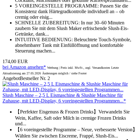
Cocktails, Milchshakes oder gekühlte Kaffeespezialitäten...
5 VOREINGESTELLE PROGRAMME: Passen Sie die
Konsistenz dank Härtegradkontrolle individuell an – ob
cremig oder eisig...
SCHNELLE ZUBEREITUNG: In nur 30–60 Minuten
zaubern Sie mit dem Slush Maker erfrischende Slush-Eis-
Getränke, dank...
INTUITIVE BEDIENUNG: Beleuchtete Touch-Symbole,
abnehmbarer Tank mit Einfüllöffnung und komfortable
Steuerung machen...
174,00 EUR
bei Amazon ansehen*
Werbung | Preis inkl. MwSt., zzgl. Versandkosten
Letzte
Aktualisierung am 27.05.2026
Änderungen möglich / siehe Footer
Angebot
Bestseller Nr. 2
Slush Maschine – 2,5 L Eismaschine & Slushie Maschine für
Zuhause, mit LED-Display, 6 voreingestellten Programmen...*
【Perfekter Eisgenuss & Frozen Drinks】Verwandeln Sie
Wein, Kaffee, Saft oder Milch in cremige Frozen Drinks
und...
【6 voreingestellte Programme – Neue, verbesserte Version】
Wählen Sie zwischen Eiscreme, Frappé, Slush-Eis...