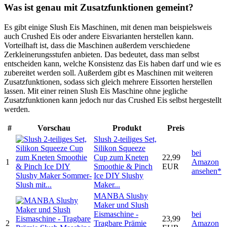
Was ist genau mit Zusatzfunktionen gemeint?
Es gibt einige Slush Eis Maschinen, mit denen man beispielsweis
auch Crushed Eis oder andere Eisvarianten herstellen kann.
Vorteilhaft ist, dass die Maschinen außerdem verschiedene
Zerkleinerungsstufen anbieten. Das bedeutet, dass man selbst
entscheiden kann, welche Konsistenz das Eis haben darf und wie es
zubereitet werden soll. Außerdem gibt es Maschinen mit weiteren
Zusatzfunktionen, sodass sich gleich mehrere Eissorten herstellen
lassen. Mit einer reinen Slush Eis Maschine ohne jegliche
Zusatzfunktionen kann jedoch nur das Crushed Eis selbst hergestellt
werden.
#
Vorschau
Produkt
Preis
Slush 2-teiliges Set,
Silikon Squeeze
bei
Cup zum Kneten
22,99
1
Amazon
Smoothie & Pinch
EUR
ansehen*
Ice DIY Slushy
Maker...
MANBA Slushy
Maker und Slush
Eismaschine -
bei
23,99
2
Tragbare Prämie
Amazon