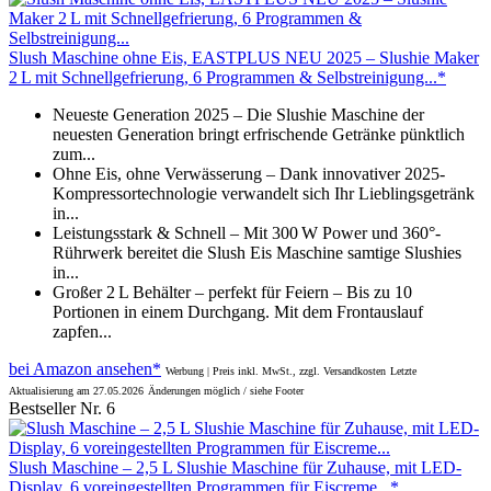
Slush Maschine ohne Eis, EASTPLUS NEU 2025 – Slushie Maker
2 L mit Schnellgefrierung, 6 Programmen & Selbstreinigung...*
Neueste Generation 2025 – Die Slushie Maschine der
neuesten Generation bringt erfrischende Getränke pünktlich
zum...
Ohne Eis, ohne Verwässerung – Dank innovativer 2025-
Kompressortechnologie verwandelt sich Ihr Lieblingsgetränk
in...
Leistungsstark & Schnell – Mit 300 W Power und 360°-
Rührwerk bereitet die Slush Eis Maschine samtige Slushies
in...
Großer 2 L Behälter – perfekt für Feiern – Bis zu 10
Portionen in einem Durchgang. Mit dem Frontauslauf
zapfen...
bei Amazon ansehen*
Werbung | Preis inkl. MwSt., zzgl. Versandkosten
Letzte
Aktualisierung am 27.05.2026
Änderungen möglich / siehe Footer
Bestseller Nr. 6
Slush Maschine – 2,5 L Slushie Maschine für Zuhause, mit LED-
Display, 6 voreingestellten Programmen für Eiscreme...*