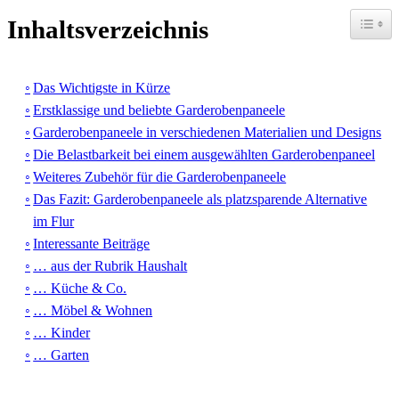
Toggle
Inhaltsverzeichnis
Das Wichtigste in Kürze
Erstklassige und beliebte Garderobenpaneele
Garderobenpaneele in verschiedenen Materialien und Designs
Die Belastbarkeit bei einem ausgewählten Garderobenpaneel
Weiteres Zubehör für die Garderobenpaneele
Das Fazit: Garderobenpaneele als platzsparende Alternative
im Flur
Interessante Beiträge
… aus der Rubrik Haushalt
… Küche & Co.
… Möbel & Wohnen
… Kinder
… Garten