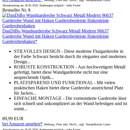
Werbung | Preis inkl. MwSt., zzgl. Versandkosten
Letzte
Aktualisierung am 26.05.2026
Änderungen möglich / siehe Footer
Bestseller Nr. 8
DanDiBo Wandgarderobe Schwarz Metall Modern 96637
Garderobe Wand mit Haken Garderobenleiste Hakenleiste
Garderobenhaken*
STILVOLLES DESIGN - Diese moderne Flurgarderobe in
der Farbe Schwarz besticht durch ihr elegantes und modernes
Design...
ROBUSTE KONSTRUKTION - Aus hochwertigem Metall
gefertigt, bietet diese Wandgarderobe nicht nur eine
ansprechende Optik...
PLATZSPAREND UND FUNKTIONAL - Mit vielen
praktischen Haken bietet diese Garderobe ausreichend Platz
für Jacken...
EINFACHE MONTAGE - Die vormontierte Garderobe lässt
sich schnell und unkompliziert an der Wand befestigen und ist
somit...
89,99 EUR
bei Amazon ansehen*
Werbung | Preis inkl. MwSt., zzgl. Versandkosten
Letzte
Aktualisierung am 26.05.2026
Änderungen möglich / siehe Footer