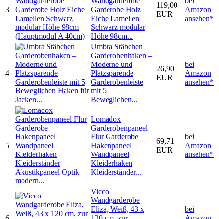
Wandgarderobe
bei
119,00
3
Garderobe Holz
Amazon
EUR
Eiche Lamellen
ansehen*
Schwarz modular
Höhe 98cm...
Umbra Stäbchen
Garderobenhaken –
Moderne und
bei
26,90
4
Platzsparende
Amazon
EUR
Garderobenleiste
ansehen*
mit 5
Beweglichen...
Lomadox
Garderobenpaneel
Flur Garderobe
bei
69,71
5
Hakenpaneel
Amazon
EUR
Wandpaneel
ansehen*
Kleiderhaken
Kleiderständer...
Vicco
Wandgarderobe
Eliza, Weiß, 43 x
bei
6
120 cm, zur
Amazon