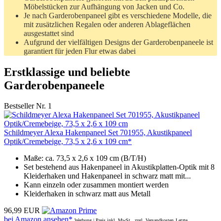
Möbelstücken zur Aufhängung von Jacken und Co.
Je nach Garderobenpaneel gibt es verschiedene Modelle, die
mit zusätzlichen Regalen oder anderen Ablageflächen
ausgestattet sind
Aufgrund der vielfältigen Designs der Garderobenpaneele ist
garantiert für jeden Flur etwas dabei
Erstklassige und beliebte
Garderobenpaneele
Bestseller Nr. 1
Schildmeyer Alexa Hakenpaneel Set 701955, Akustikpaneel
Optik/Cremebeige, 73,5 x 2,6 x 109 cm*
Maße: ca. 73,5 x 2,6 x 109 cm (B/T/H)
Set bestehend aus Hakenpaneel in Akustikplatten-Optik mit 8
Kleiderhaken und Hakenpaneel in schwarz matt mit...
Kann einzeln oder zusammen montiert werden
Kleiderhaken in schwarz matt aus Metall
96,99 EUR
bei Amazon ansehen*
Werbung | Preis inkl. MwSt., zzgl. Versandkosten
Letzte