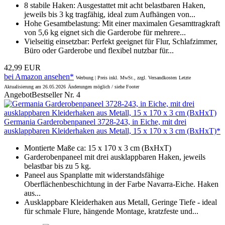
8 stabile Haken: Ausgestattet mit acht belastbaren Haken,
jeweils bis 3 kg tragfähig, ideal zum Aufhängen von...
Hohe Gesamtbelastung: Mit einer maximalen Gesamttragkraft
von 5,6 kg eignet sich die Garderobe für mehrere...
Vielseitig einsetzbar: Perfekt geeignet für Flur, Schlafzimmer,
Büro oder Garderobe und flexibel nutzbar für...
42,99 EUR
bei Amazon ansehen*
Werbung | Preis inkl. MwSt., zzgl. Versandkosten
Letzte
Aktualisierung am 26.05.2026
Änderungen möglich / siehe Footer
Angebot
Bestseller Nr. 4
Germania Garderobenpaneel 3728-243, in Eiche, mit drei
ausklappbaren Kleiderhaken aus Metall, 15 x 170 x 3 cm (BxHxT)*
Montierte Maße ca: 15 x 170 x 3 cm (BxHxT)
Garderobenpaneel mit drei ausklappbaren Haken, jeweils
belastbar bis zu 5 kg.
Paneel aus Spanplatte mit widerstandsfähige
Oberflächenbeschichtung in der Farbe Navarra-Eiche. Haken
aus...
Ausklappbare Kleiderhaken aus Metall, Geringe Tiefe - ideal
für schmale Flure, hängende Montage, kratzfeste und...