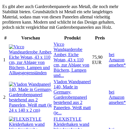
Es gibt aber auch Garderobenpaneele aus Metall, die noch mehr
Stabilität bieten. Grundsätzlich ist Metall ein sehr langlebiges
Material, sodass man von diesen Paneelen allemal vielseitig
profitieren kann. Modern und schlicht ist das Design gehalten,
jedoch nicht vergleichbar mit Garderobenpaneelen aus Holz.
#
Vorschau
Produkt
Preis
Vicco
Wandgarderobe
Amber, Eiche
bei
75,90
1
Wotan, 43 x 110
Amazon
EUR
cm, zur Ablage von
ansehen*
Büchern, Lampen
und...
Vladon Wandpaneel
140, Made in
Germany,
bei
2
Garderobenpaneel
Amazon
bestehend aus 2
ansehen*
Paneelen, Weiß matt
(je...
FLEXISTYLE
Kleiderhaken wand