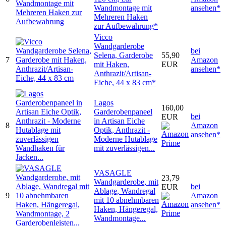
Wandmontage mit
ansehen*
Mehreren Haken
zur Aufbewahrung*
Vicco
Wandgarderobe
bei
Selena, Garderobe
55,90
7
Amazon
mit Haken,
EUR
ansehen*
Anthrazit/Artisan-
Eiche, 44 x 83 cm*
Lagos
160,00
Garderobenpaneel
bei
EUR
in Artisan Eiche
8
Amazon
Optik, Anthrazit -
ansehen*
Moderne Hutablage
mit zuverlässigen...
VASAGLE
23,79
Wandgarderobe, mit
bei
EUR
Ablage, Wandregal
9
Amazon
mit 10 abnehmbaren
ansehen*
Haken, Hängeregal,
Wandmontage...