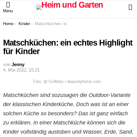
S
Menu
You are here:
Home
Kinder
Matschküchen: ein echtes Highlight für Kinder
Matschküchen: ein echtes Highlight
für Kinder
von
Jenny
4. Mai 2022, 15:21
Foto: @ CroMary / depositphotos.com
Matschküchen sind sozusagen die Outdoor-Variante
der klassischen Kinderküche. Doch was ist an einer
solchen Küche so besonders? Das ist ganz einfach
zu erklären. In einer Matschküche können sich die
Kinder vollständig austoben und Wasser, Erde, Sand,