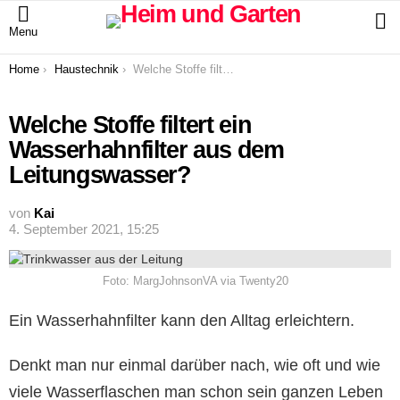
S
Menu
You are here:
Home
Haustechnik
Welche Stoffe filtert ein Wasserhahnfilter aus dem Leitungswasser?
Welche Stoffe filtert ein
Wasserhahnfilter aus dem
Leitungswasser?
von
Kai
4. September 2021, 15:25
Foto: MargJohnsonVA via Twenty20
Ein Wasserhahnfilter kann den Alltag erleichtern.
Denkt man nur einmal darüber nach, wie oft und wie
viele Wasserflaschen man schon sein ganzen Leben