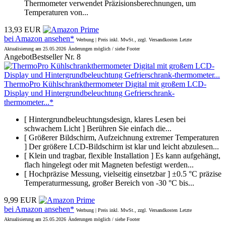
Thermometer verwendet Präzisionsberechnungen, um
Temperaturen von...
13,93 EUR
bei Amazon ansehen*
Werbung | Preis inkl. MwSt., zzgl. Versandkosten
Letzte
Aktualisierung am 25.05.2026
Änderungen möglich / siehe Footer
Angebot
Bestseller Nr. 8
ThermoPro Kühlschrankthermometer Digital mit großem LCD-
Display und Hintergrundbeleuchtung Gefrierschrank-
thermometer...*
[ Hintergrundbeleuchtungsdesign, klares Lesen bei
schwachem Licht ] Berühren Sie einfach die...
[ Größerer Bildschirm, Aufzeichnung extremer Temperaturen
] Der größere LCD-Bildschirm ist klar und leicht abzulesen...
[ Klein und tragbar, flexible Installation ] Es kann aufgehängt,
flach hingelegt oder mit Magneten befestigt werden...
[ Hochpräzise Messung, vielseitig einsetzbar ] ±0.5 °C präzise
Temperaturmessung, großer Bereich von -30 °C bis...
9,99 EUR
bei Amazon ansehen*
Werbung | Preis inkl. MwSt., zzgl. Versandkosten
Letzte
Aktualisierung am 25.05.2026
Änderungen möglich / siehe Footer