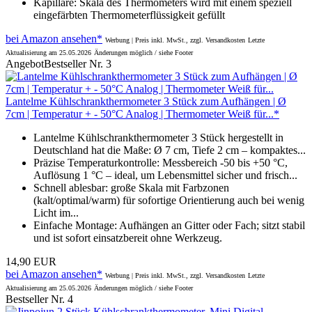
Kapillare: Skala des Thermometers wird mit einem speziell
eingefärbten Thermometerflüssigkeit gefüllt
bei Amazon ansehen*
Werbung | Preis inkl. MwSt., zzgl. Versandkosten
Letzte
Aktualisierung am 25.05.2026
Änderungen möglich / siehe Footer
Angebot
Bestseller Nr. 3
Lantelme Kühlschrankthermometer 3 Stück zum Aufhängen | Ø
7cm | Temperatur + - 50°C Analog | Thermometer Weiß für...*
Lantelme Kühlschrankthermometer 3 Stück hergestellt in
Deutschland hat die Maße: Ø 7 cm, Tiefe 2 cm – kompaktes...
Präzise Temperaturkontrolle: Messbereich -50 bis +50 °C,
Auflösung 1 °C – ideal, um Lebensmittel sicher und frisch...
Schnell ablesbar: große Skala mit Farbzonen
(kalt/optimal/warm) für sofortige Orientierung auch bei wenig
Licht im...
Einfache Montage: Aufhängen an Gitter oder Fach; sitzt stabil
und ist sofort einsatzbereit ohne Werkzeug.
14,90 EUR
bei Amazon ansehen*
Werbung | Preis inkl. MwSt., zzgl. Versandkosten
Letzte
Aktualisierung am 25.05.2026
Änderungen möglich / siehe Footer
Bestseller Nr. 4