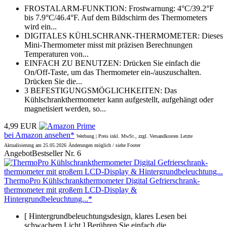
FROSTALARM-FUNKTION: Frostwarnung: 4°C/39.2°F
bis 7.9°C/46.4°F. Auf dem Bildschirm des Thermometers
wird ein...
DIGITALES KÜHLSCHRANK-THERMOMETER: Dieses
Mini-Thermometer misst mit präzisen Berechnungen
Temperaturen von...
EINFACH ZU BENUTZEN: Drücken Sie einfach die
On/Off-Taste, um das Thermometer ein-/auszuschalten.
Drücken Sie die...
3 BEFESTIGUNGSMÖGLICHKEITEN: Das
Kühlschrankthermometer kann aufgestellt, aufgehängt oder
magnetisiert werden, so...
4,99 EUR
bei Amazon ansehen*
Werbung | Preis inkl. MwSt., zzgl. Versandkosten
Letzte
Aktualisierung am 25.05.2026
Änderungen möglich / siehe Footer
Angebot
Bestseller Nr. 6
ThermoPro Kühlschrankthermometer Digital Gefrierschrank-
thermometer mit großem LCD-Display &
Hintergrundbeleuchtung...*
[ Hintergrundbeleuchtungsdesign, klares Lesen bei
schwachem Licht ] Berühren Sie einfach die...