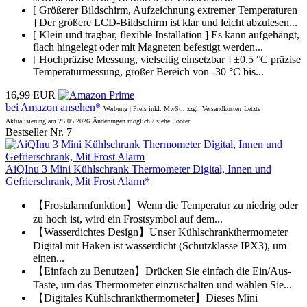
[ Größerer Bildschirm, Aufzeichnung extremer Temperaturen
] Der größere LCD-Bildschirm ist klar und leicht abzulesen...
[ Klein und tragbar, flexible Installation ] Es kann aufgehängt,
flach hingelegt oder mit Magneten befestigt werden...
[ Hochpräzise Messung, vielseitig einsetzbar ] ±0.5 °C präzise
Temperaturmessung, großer Bereich von -30 °C bis...
16,99 EUR
bei Amazon ansehen*
Werbung | Preis inkl. MwSt., zzgl. Versandkosten
Letzte
Aktualisierung am 25.05.2026
Änderungen möglich / siehe Footer
Bestseller Nr. 7
AiQInu 3 Mini Kühlschrank Thermometer Digital, Innen und
Gefrierschrank, Mit Frost Alarm*
【Frostalarmfunktion】Wenn die Temperatur zu niedrig oder
zu hoch ist, wird ein Frostsymbol auf dem...
【Wasserdichtes Design】Unser Kühlschrankthermometer
Digital mit Haken ist wasserdicht (Schutzklasse IPX3), um
einen...
【Einfach zu Benutzen】Drücken Sie einfach die Ein/Aus-
Taste, um das Thermometer einzuschalten und wählen Sie...
【Digitales Kühlschrankthermometer】Dieses Mini