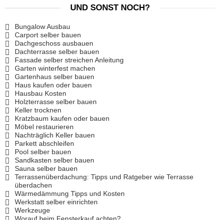
UND SONST NOCH?
Bungalow Ausbau
Carport selber bauen
Dachgeschoss ausbauen
Dachterrasse selber bauen
Fassade selber streichen Anleitung
Garten winterfest machen
Gartenhaus selber bauen
Haus kaufen oder bauen
Hausbau Kosten
Holzterrasse selber bauen
Keller trocknen
Kratzbaum kaufen oder bauen
Möbel restaurieren
Nachträglich Keller bauen
Parkett abschleifen
Pool selber bauen
Sandkasten selber bauen
Sauna selber bauen
Terrassenüberdachung: Tipps und Ratgeber wie Terrasse
überdachen
Wärmedämmung Tipps und Kosten
Werkstatt selber einrichten
Werkzeuge
Worauf beim Fensterkauf achten?