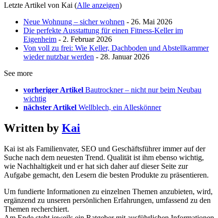
Letzte Artikel von Kai
(
Alle anzeigen
)
Neue Wohnung – sicher wohnen
- 26. Mai 2026
Die perfekte Ausstattung für einen Fitness-Keller im
Eigenheim
- 2. Februar 2026
Von voll zu frei: Wie Keller, Dachboden und Abstellkammer
wieder nutzbar werden
- 28. Januar 2026
See more
vorheriger Artikel
Bautrockner – nicht nur beim Neubau
wichtig
nächster Artikel
Wellblech, ein Alleskönner
Written by
Kai
Kai ist als Familienvater, SEO und Geschäftsführer immer auf der
Suche nach dem neuesten Trend. Qualität ist ihm ebenso wichtig,
wie Nachhaltigkeit und er hat sich daher auf dieser Seite zur
Aufgabe gemacht, den Lesern die besten Produkte zu präsentieren.
Um fundierte Informationen zu einzelnen Themen anzubieten, wird,
ergänzend zu unseren persönlichen Erfahrungen, umfassend zu den
Themen recherchiert.
Am Ende steht jeweils ein Ratgeber mit ausführlichen Informationen