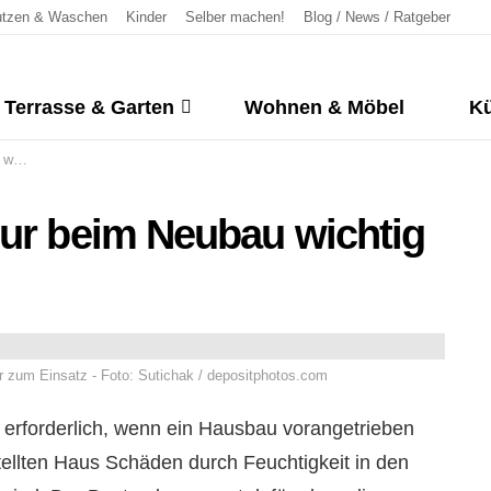
tzen & Waschen
Kinder
Selber machen!
Blog / News / Ratgeber
Terrasse & Garten
Wohnen & Möbel
Kü
tig
nur beim Neubau wichtig
 zum Einsatz - Foto: Sutichak / depositphotos.com
n erforderlich, wenn ein Hausbau vorangetrieben
stellten Haus Schäden durch Feuchtigkeit in den