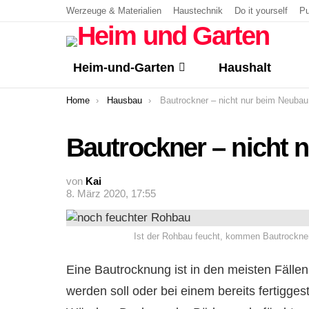
Werzeuge & Materialien
Haustechnik
Do it yourself
Pu
Heim-und-Garten
Haushalt
You are here:
Home
Hausbau
Bautrockner – nicht nur beim Neubau wich
Bautrockner – nicht 
von
Kai
8. März 2020, 17:55
Ist der Rohbau feucht, kommen Bautrockner
Eine Bautrocknung ist in den meisten Fälle
werden soll oder bei einem bereits fertigge