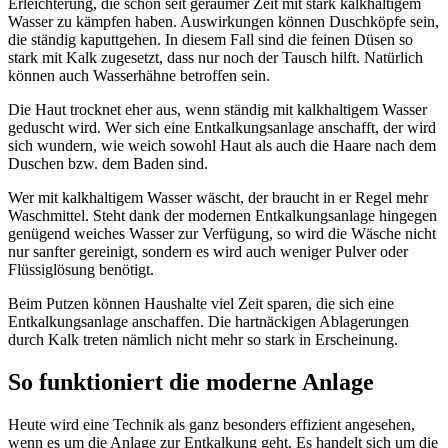
Erleichterung, die schon seit geraumer Zeit mit stark kalkhaltigem
Wasser zu kämpfen haben. Auswirkungen können Duschköpfe sein,
die ständig kaputtgehen. In diesem Fall sind die feinen Düsen so
stark mit Kalk zugesetzt, dass nur noch der Tausch hilft. Natürlich
können auch Wasserhähne betroffen sein.
Die Haut trocknet eher aus, wenn ständig mit kalkhaltigem Wasser
geduscht wird. Wer sich eine Entkalkungsanlage anschafft, der wird
sich wundern, wie weich sowohl Haut als auch die Haare nach dem
Duschen bzw. dem Baden sind.
Wer mit kalkhaltigem Wasser wäscht, der braucht in er Regel mehr
Waschmittel. Steht dank der modernen Entkalkungsanlage hingegen
genügend weiches Wasser zur Verfügung, so wird die Wäsche nicht
nur sanfter gereinigt, sondern es wird auch weniger Pulver oder
Flüssiglösung benötigt.
Beim Putzen können Haushalte viel Zeit sparen, die sich eine
Entkalkungsanlage anschaffen. Die hartnäckigen Ablagerungen
durch Kalk treten nämlich nicht mehr so stark in Erscheinung.
So funktioniert die moderne Anlage
Heute wird eine Technik als ganz besonders effizient angesehen,
wenn es um die Anlage zur Entkalkung geht. Es handelt sich um die