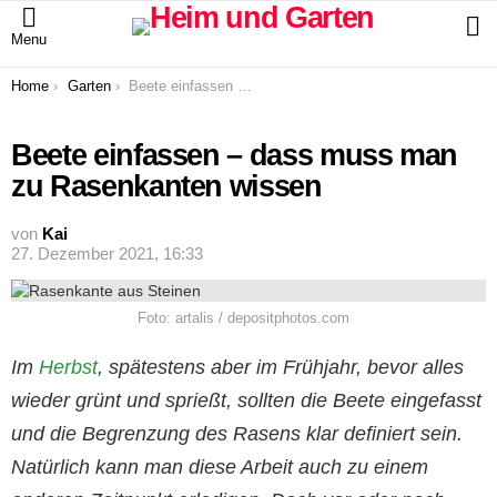
S
Menu
You are here:
Home
Garten
Beete einfassen – dass muss man zu Rasenkanten wissen
Beete einfassen – dass muss man
zu Rasenkanten wissen
von
Kai
27. Dezember 2021, 16:33
Foto: artalis / depositphotos.com
Im
Herbst
, spätestens aber im Frühjahr, bevor alles
wieder grünt und sprießt, sollten die Beete eingefasst
und die Begrenzung des Rasens klar definiert sein.
Natürlich kann man diese Arbeit auch zu einem