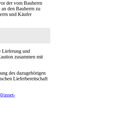
 vor der vom Bauherrn
e an den Bauherrn zu
herrn und Käufer
e Lieferung und
 Kaution zusammen mit
nung des dazugehörigen
schen Lieferbereitschaft
0/asset-