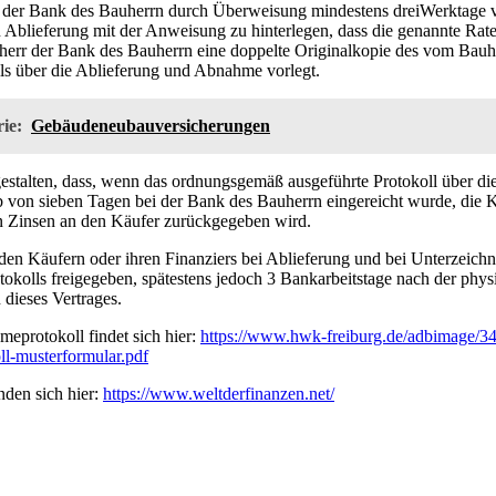
ei der Bank des Bauherrn durch Überweisung mindestens dreiWerktage
n Ablieferung mit der Anweisung zu hinterlegen, dass die genannte Rat
uherr der Bank des Bauherrn eine doppelte Originalkopie des vom Bau
lls über die Ablieferung und Abnahme vorlegt.
ie:
Gebäudeneubauversicherungen
gestalten, dass, wenn das ordnungsgemäß ausgeführte Protokoll über di
 von sieben Tagen bei der Bank des Bauherrn eingereicht wurde, die
n Zinsen an den Käufer zurückgegeben wird.
den Käufern oder ihren Finanziers bei Ablieferung und bei Unterzeich
kolls freigegeben, spätestens jedoch 3 Bankarbeitstage nach der physi
dieses Vertrages.
eprotokoll findet sich hier:
https://www.hwk-freiburg.de/adbimage/34
ll-musterformular.pdf
nden sich hier:
https://www.weltderfinanzen.net/