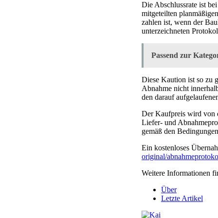
Die Abschlussrate ist b
mitgeteilten planmäßige
zahlen ist, wenn der Ba
unterzeichneten Protoko
Passend zur Kategor
Diese Kaution ist so zu 
Abnahme nicht innerhalb
den darauf aufgelaufene
Der Kaufpreis wird von 
Liefer- und Abnahmeproto
gemäß den Bedingungen 
Ein kostenloses Übernahm
original/abnahmeprotoko
Weitere Informationen fi
Über
Letzte Artikel