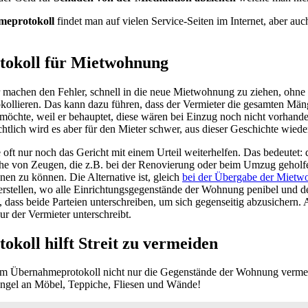
eprotokoll
findet man auf vielen Service-Seiten im Internet, aber au
okoll für Mietwohnung
r machen den Fehler, schnell in die neue Mietwohnung zu ziehen, ohn
kollieren. Das kann dazu führen, dass der Vermieter die gesamten Mä
öchte, weil er behauptet, diese wären bei Einzug noch nicht vorhand
echtlich wird es aber für den Mieter schwer, aus dieser Geschichte wi
ft nur noch das Gericht mit einem Urteil weiterhelfen. Das bedeutet: de
he von Zeugen, die z.B. bei der Renovierung oder beim Umzug gehol
en zu können. Die Alternative ist, gleich
bei der Übergabe der Mietw
rstellen, wo alle Einrichtungsgegenstände der Wohnung penibel und deta
 dass beide Parteien unterschreiben, um sich gegenseitig abzusichern. Al
r der Vermieter unterschreibt.
koll hilft Streit zu vermeiden
em Übernahmeprotokoll nicht nur die Gegenstände der Wohnung vermer
ngel an Möbel, Teppiche, Fliesen und Wände!