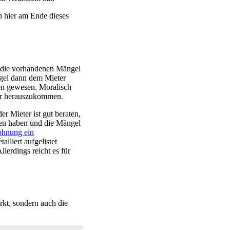
ch hier am Ende dieses
e die vorhandenen Mängel
ngel dann dem Mieter
en gewesen. Moralisch
eder herauszukommen.
r Mieter ist gut beraten,
fen haben und die Mängel
ohnung ein
lliert aufgelistet
lerdings reicht es für
kt, sondern auch die