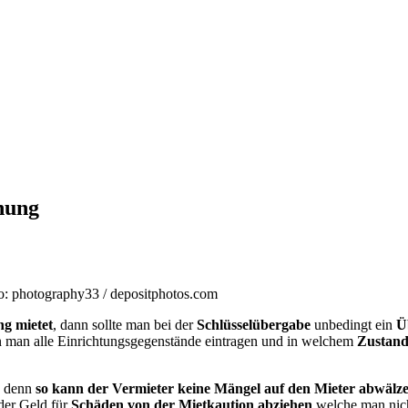
nung
to: photography33 / depositphotos.com
g mietet
, dann sollte man bei der
Schlüsselübergabe
unbedingt ein
Ü
n man alle Einrichtungsgegenstände eintragen und in welchem
Zustan
g, denn
so kann der Vermieter keine Mängel auf den Mieter abwälz
der Geld für
Schäden von der Mietkaution abziehen
welche man nich