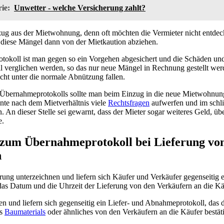
ie:
Unwetter - welche Versicherung zahlt?
zug aus der Mietwohnung, denn oft möchten die Vermieter nicht entde
 diese Mängel dann von der Mietkaution abziehen.
okoll ist man gegen so ein Vorgehen abgesichert und die Schäden u
verglichen werden, so das nur neue Mängel in Rechnung gestellt werd
icht unter die normale Abnützung fallen.
s Übernahmeprotokolls sollte man beim Einzug in die neue Mietwohnung
nnte nach dem Mietverhältnis viele
Rechtsfragen
aufwerfen und im schli
. An dieser Stelle sei gewarnt, dass der Mieter sogar weiteres Geld, üb
e.
s zum Übernahmeprotokoll bei Lieferung v
n
ung unterzeichnen und liefern sich Käufer und Verkäufer gegenseitig e
as Datum und die Uhrzeit der Lieferung von den Verkäufern an die Käu
en und liefern sich gegenseitig ein Liefer- und Abnahmeprotokoll, das
es
Baumaterials
oder ähnliches von den Verkäufern an die Käufer bestäti