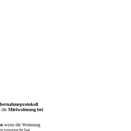
bernahmeprotokoll
d
die
Mietwohnung bei
en
wenn die Wohnung
t verursacht hat.