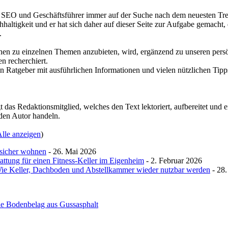
r, SEO und Geschäftsführer immer auf der Suche nach dem neuesten Tren
haltigkeit und er hat sich daher auf dieser Seite zur Aufgabe gemacht,
.
nen zu einzelnen Themen anzubieten, wird, ergänzend zu unseren pers
 recherchiert.
n Ratgeber mit ausführlichen Informationen und vielen nützlichen Tipps 
 das Redaktionsmitglied, welches den Text lektoriert, aufbereitet und e
den Autor handeln.
lle anzeigen
)
sicher wohnen
- 26. Mai 2026
attung für einen Fitness-Keller im Eigenheim
- 2. Februar 2026
 Wie Keller, Dachboden und Abstellkammer wieder nutzbar werden
- 28.
lle Bodenbelag aus Gussasphalt