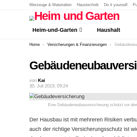
Werzeuge & Materialien
Haustechnik
Do it yourself
Pu
Heim-und-Garten
Haushalt
You are here:
Home
Versicherungen & Finanzierungen
Gebäudeneu
Gebäudeneubauversi
von
Kai
30. Juli 2019, 09:24
Eine Gebäudeneubauversicherung schützt vor dem 
Der Hausbau ist mit mehreren Risiken verbun
auch der richtige Versicherungsschutz ist w