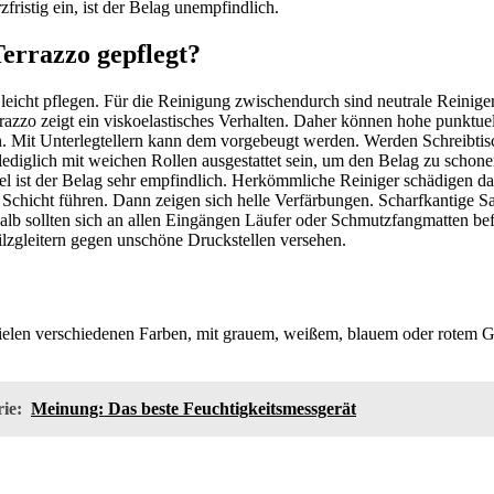
fristig ein, ist der Belag unempfindlich.
errazzo gepflegt?
 leicht pflegen. Für die Reinigung zwischendurch sind neutrale Reiniger
azzo zeigt ein viskoelastisches Verhalten. Daher können hohe punktue
n. Mit Unterlegtellern kann dem vorgebeugt werden. Werden Schreibtis
 lediglich mit weichen Rollen ausgestattet sein, um den Belag zu schon
tel ist der Belag sehr empfindlich. Herkömmliche Reiniger schädigen d
 Schicht führen. Dann zeigen sich helle Verfärbungen. Scharfkantige S
alb sollten sich an allen Eingängen Läufer oder Schmutzfangmatten be
lzgleitern gegen unschöne Druckstellen versehen.
 vielen verschiedenen Farben, mit grauem, weißem, blauem oder rotem 
ie:
Meinung: Das beste Feuchtigkeitsmessgerät