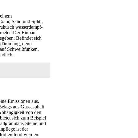
 einem
Color, Sand und Splitt,
raktisch wasserdampf-
kmeter. Der Einbau
egeben. Befindet sich
alldämmung, denn
g auf Schweißfunken,
ndlich.
eine Emissionen aus.
Belags aus Gussasphalt
 Abhängigkeit von den
ietet sich zum Beispiel
allgranulate, Steine und
pflege ist der
fort entfernt werden.