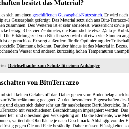
haften besitzt das Material?
t es sich um einen
geschliffenen Gussasphalt-Nutzestrich
. Er wird nach
p aus Gussasphalt gefertigt. Das Material setzt sich aus Bitu-Terrazzo-
en zusammen. Des Weiteren ist er sehr abriebfest, wasserdicht sowie p
icke beträgt 3 bis vier Zentimeter, die Raumdichte etwa 2,5 to je Kubi
ad. Die Erhärtungszeit von BituTerrazzo wird mit etwa vier Stunden ang
 ist er geruchlos. Er sorgt außerdem für die Optimierung der Trittsch
e spezielle Dämmung bekannt. Darüber hinaus ist das Material in Bezu
kochendem Wasser und anderen kurzzeitig hohen Temperaturen unempfi
ie:
Deichselhaube zum Schutz für einen Anhänger
schaften von BituTerrazzo
 und stellt keinen Gefahrstoff dar. Daher gehen vom Bodenbelag auch k
ut zur Wärmedämmung geeignet. Zu den besonderen Eigenschaften des 
 und eignet sich daher sehr gut für nassbelastete Barfußbereiche. In
Terrazzo mit verschiedenen Beschichtungen imprägniert werden. Das b
iner fett- und ölbeständigen Versiegelung an. Da die Elemente, wie Met
nnen, variiert die Oberfläche je nach Geschmack. Abhängig von der Ein
elfristig gegen Öle und Fette beständig. Daher müssen Flüssigkeiten so