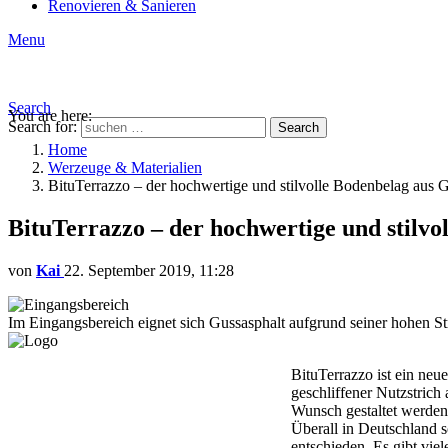
Renovieren & Sanieren
Menu
Search
You are here:
Search for:
Search
Home
Werzeuge & Materialien
BituTerrazzo – der hochwertige und stilvolle Bodenbelag aus 
BituTerrazzo – der hochwertige und stilvo
von
Kai
22. September 2019, 11:28
Im Eingangsbereich eignet sich Gussasphalt aufgrund seiner hohen Str
BituTerrazzo ist ein neu
geschliffener Nutzstrich 
Wunsch gestaltet werden.
Überall in Deutschland s
entschieden. Es gibt vie