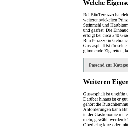
Welche Eigensc
Bei BituTerrazzo handel
weiterentwickelten Prinzi
Steinmehl und Hartbitum
und gasfest. Die Einbaud
erfolgt bei circa 240 Gr
BituTerrazzo in Gebrauch
Gussasphalt ist für sein
glimmende Zigaretten, 
Passend zur Kategor
Weiteren Eigen
Gussasphalt ist ungiftig
Darüber hinaus ist er g
gehört die Rutschhemmung
Anforderungen kann Bitu
in der Gastronomie mit e
mehr, gewählt werden kö
Oberbelag kurz oder mitt