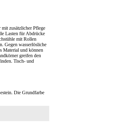
 mit zusätzlicher Pflege
lle Lasten für Abdrücke
chstühle mit Rollen
en. Gegen wasserlösliche
as Material und können
andkörner greifen den
finden. Tisch- und
Gestein. Die Grundfarbe