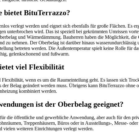
e bietet BituTerrazzo?
los verlegt werden und eignet sich ebenfalls für große Flächen. Es er
gen unterbrochen wird. Das ist speziell bei gekrümmten Umrissen vortei
Oberbelag und Wärmedämmung. Bauherren haben die Möglichkeit, die G
nd zu nehmen. Der Oberbelag ist darüber hinaus wasserundurchlässig u
tellung betreten werden. Die Außentemperatur spielt keine Rolle für d
fähig, gelenkschonend und fußwarm.
etet viel Flexibilität
l Flexibilität, wenn es um die Raumeinteilung geht. Es lassen sich T
ass der Belag geändert werden muss. Übrigens kann BituTerrazzo oh
nheizung kombiniert werden.
endungen ist der Oberbelag geeignet?
 für die öffentliche und gewerbliche Anwendung, aber auch für den pri
ohnräumen, Treppenhäusern, Büros oder in Ausstellungs-, Messe- oder M
 vielen weiteren Einrichtungen verlegt werden.