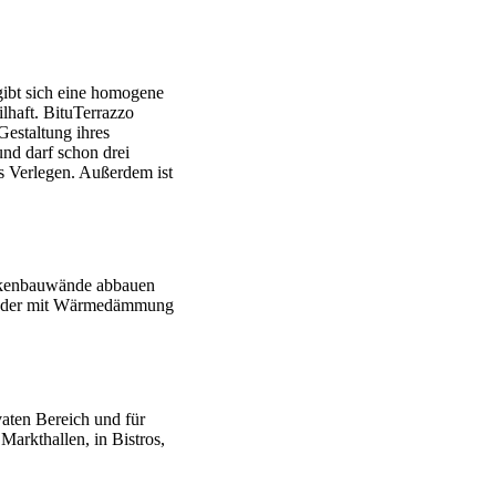
gibt sich eine homogene
lhaft. BituTerrazzo
estaltung ihres
nd darf schon drei
as Verlegen. Außerdem ist
rockenbauwände abbauen
ne oder mit Wärmedämmung
vaten Bereich und für
arkthallen, in Bistros,