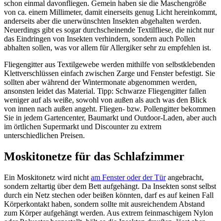
schon einmal davonfliegen. Gemein haben sie die Maschengröße
von ca. einem Millimeter, damit einerseits genug Licht hereinkommt,
anderseits aber die unerwünschten Insekten abgehalten werden.
Neuerdings gibt es sogar durchscheinende Textilfliese, die nicht nur
das Eindringen von Insekten verhindern, sondern auch Pollen
abhalten sollen, was vor allem für Allergiker sehr zu empfehlen ist.
Fliegengitter aus Textilgewebe werden mithilfe von selbstklebenden
Klettverschlüssen einfach zwischen Zarge und Fenster befestigt. Sie
sollten aber während der Wintermonate abgenommen werden,
ansonsten leidet das Material. Tipp: Schwarze Fliegengitter fallen
weniger auf als weiße, sowohl von außen als auch was den Blick
von innen nach außen angeht. Fliegen- bzw. Pollengitter bekommen
Sie in jedem Gartencenter, Baumarkt und Outdoor-Laden, aber auch
im örtlichen Supermarkt und Discounter zu extrem
unterschiedlichen Preisen.
Moskitonetze für das Schlafzimmer
Ein Moskitonetz wird nicht
am Fenster oder der Tür
angebracht,
sondern zeltartig über dem Bett aufgehängt. Da Insekten sonst selbst
durch ein Netz stechen oder beißen könnten, darf es auf keinen Fall
Körperkontakt haben, sondern sollte mit ausreichendem Abstand
zum Körper aufgehängt werden. Aus extrem feinmaschigem Nylon