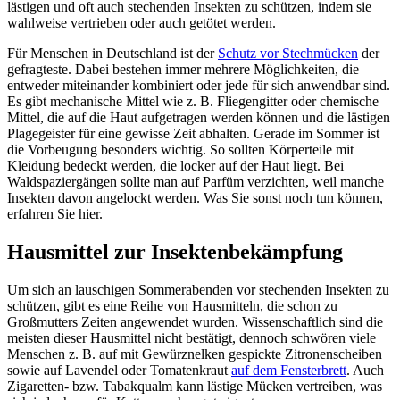
lästigen und oft auch stechenden Insekten zu schützen, indem sie
wahlweise vertrieben oder auch getötet werden.
Für Menschen in Deutschland ist der
Schutz vor Stechmücken
der
gefragteste. Dabei bestehen immer mehrere Möglichkeiten, die
entweder miteinander kombiniert oder jede für sich anwendbar sind.
Es gibt mechanische Mittel wie z. B. Fliegengitter oder chemische
Mittel, die auf die Haut aufgetragen werden können und die lästigen
Plagegeister für eine gewisse Zeit abhalten. Gerade im Sommer ist
die Vorbeugung besonders wichtig. So sollten Körperteile mit
Kleidung bedeckt werden, die locker auf der Haut liegt. Bei
Waldspaziergängen sollte man auf Parfüm verzichten, weil manche
Insekten davon angelockt werden. Was Sie sonst noch tun können,
erfahren Sie hier.
Hausmittel zur Insektenbekämpfung
Um sich an lauschigen Sommerabenden vor stechenden Insekten zu
schützen, gibt es eine Reihe von Hausmitteln, die schon zu
Großmutters Zeiten angewendet wurden. Wissenschaftlich sind die
meisten dieser Hausmittel nicht bestätigt, dennoch schwören viele
Menschen z. B. auf mit Gewürznelken gespickte Zitronenscheiben
sowie auf Lavendel oder Tomatenkraut
auf dem Fensterbrett
. Auch
Zigaretten- bzw. Tabakqualm kann lästige Mücken vertreiben, was