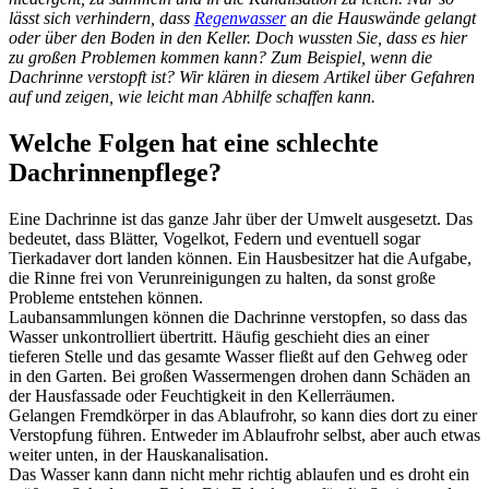
lässt sich verhindern, dass
Regenwasser
an die Hauswände gelangt
oder über den Boden in den Keller. Doch wussten Sie, dass es hier
zu großen Problemen kommen kann? Zum Beispiel, wenn die
Dachrinne verstopft ist? Wir klären in diesem Artikel über Gefahren
auf und zeigen, wie leicht man Abhilfe schaffen kann.
Welche Folgen hat eine schlechte
Dachrinnenpflege?
Eine Dachrinne ist das ganze Jahr über der Umwelt ausgesetzt. Das
bedeutet, dass Blätter, Vogelkot, Federn und eventuell sogar
Tierkadaver dort landen können. Ein Hausbesitzer hat die Aufgabe,
die Rinne frei von Verunreinigungen zu halten, da sonst große
Probleme entstehen können.
Laubansammlungen können die Dachrinne verstopfen, so dass das
Wasser unkontrolliert übertritt. Häufig geschieht dies an einer
tieferen Stelle und das gesamte Wasser fließt auf den Gehweg oder
in den Garten. Bei großen Wassermengen drohen dann Schäden an
der Hausfassade oder Feuchtigkeit in den Kellerräumen.
Gelangen Fremdkörper in das Ablaufrohr, so kann dies dort zu einer
Verstopfung führen. Entweder im Ablaufrohr selbst, aber auch etwas
weiter unten, in der Hauskanalisation.
Das Wasser kann dann nicht mehr richtig ablaufen und es droht ein