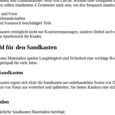
saden und Glattkantbretter. Holz von Lärche, Robinie oder Douglasie bi
n sollten mindestens 4 Zentimeter stark sein, um den Strapazen standzu
en und Form
rfreundschaften
nd Austausch beschädigter Teile
kasten ermöglicht nicht nur Kosteneinsparungen, sondern fördert auch d
en Spielbereich für Kinder.
l für den Sandkasten
ten Materialien spielen Langlebigkeit und Sicherheit eine wichtige Rol
ielspaß für viele Jahre.
 Sandkasten
kasten eignet sich Holz für Sandkasten aus unbehandelten Sorten wie D
nd von Natur aus wetterfest und splitterfrei. Sie bieten Kindern eine 
alien
zliche Sandkasten Materialien benötigt: