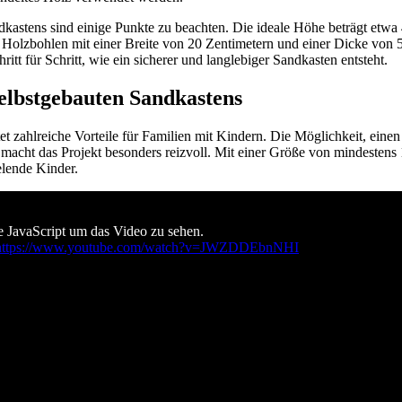
kastens sind einige Punkte zu beachten. Die ideale Höhe beträgt etwa 
Holzbohlen mit einer Breite von 20 Zentimetern und einer Dicke von 
ritt für Schritt, wie ein sicherer und langlebiger Sandkasten entsteht.
selbstgebauten Sandkastens
t zahlreiche Vorteile für Familien mit Kindern. Die Möglichkeit, einen
 macht das Projekt besonders reizvoll. Mit einer Größe von mindestens 
elende Kinder.
e JavaScript um das Video zu sehen.
https://www.youtube.com/watch?v=JWZDDEbnNHI