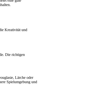
etet eine gute
halten.
ie Kreativität und
le. Die richtigen
ouglasie, Lärche oder
sichere Spielumgebung und