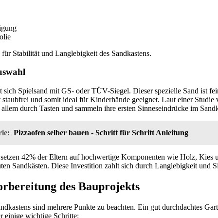
igung
olie
 für Stabilität und Langlebigkeit des Sandkastens.
uswahl
t sich Spielsand mit GS- oder TÜV-Siegel. Dieser spezielle Sand ist fei
st staubfrei und somit ideal für Kinderhände geeignet. Laut einer Studi
r allem durch Tasten und sammeln ihre ersten Sinneseindrücke im Sandk
ie:
Pizzaofen selber bauen - Schritt für Schritt Anleitung
 setzen 42% der Eltern auf hochwertige Komponenten wie Holz, Kies 
uten Sandkästen. Diese Investition zahlt sich durch Langlebigkeit und Si
rbereitung des Bauprojekts
ndkastens sind mehrere Punkte zu beachten. Ein gut durchdachtes Gart
r einige wichtige Schritte: