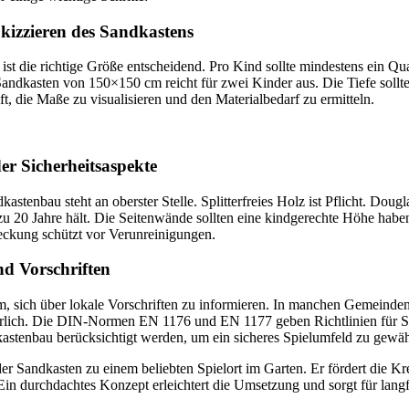
zzieren des Sandkastens
st die richtige Größe entscheidend. Pro Kind sollte mindestens ein Qu
Sandkasten von 150×150 cm reicht für zwei Kinder aus. Die Tiefe soll
ft, die Maße zu visualisieren und den Materialbedarf zu ermitteln.
er Sicherheitsaspekte
astenbau steht an oberster Stelle. Splitterfreies Holz ist Pflicht. Dougl
 zu 20 Jahre hält. Die Seitenwände sollten eine kindgerechte Höhe habe
ckung schützt vor Verunreinigungen.
d Vorschriften
am, sich über lokale Vorschriften zu informieren. In manchen Gemein
erlich. Die DIN-Normen EN 1176 und EN 1177 geben Richtlinien für Spi
astenbau berücksichtigt werden, um ein sicheres Spielumfeld zu gewähr
er Sandkasten zu einem beliebten Spielort im Garten. Er fördert die Kr
Ein durchdachtes Konzept erleichtert die Umsetzung und sorgt für langf