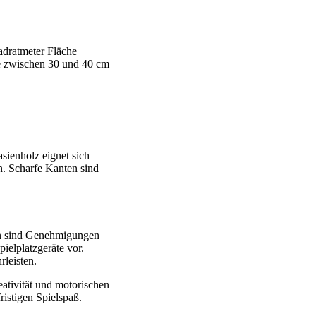
adratmeter Fläche
te zwischen 30 und 40 cm
asienholz eignet sich
n. Scharfe Kanten sind
den sind Genehmigungen
elplatzgeräte vor.
leisten.
eativität und motorischen
ristigen Spielspaß.