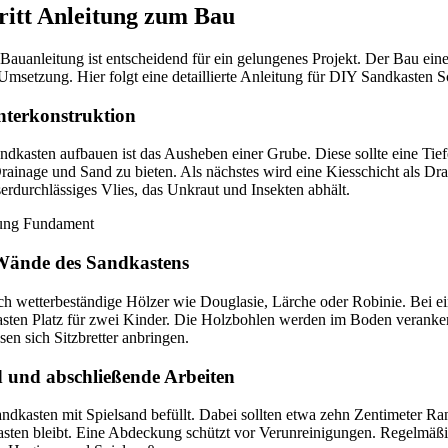
hritt Anleitung zum Bau
Bauanleitung ist entscheidend für ein gelungenes Projekt. Der Bau eine
Umsetzung. Hier folgt eine detaillierte Anleitung für DIY Sandkasten Sc
terkonstruktion
andkasten aufbauen ist das Ausheben einer Grube. Diese sollte eine Ti
ainage und Sand zu bieten. Als nächstes wird eine Kiesschicht als Dra
rdurchlässiges Vlies, das Unkraut und Insekten abhält.
Wände des Sandkastens
ch wetterbeständige Hölzer wie Douglasie, Lärche oder Robinie. Bei e
asten Platz für zwei Kinder. Die Holzbohlen werden im Boden veranker
sen sich Sitzbretter anbringen.
 und abschließende Arbeiten
dkasten mit Spielsand befüllt. Dabei sollten etwa zehn Zentimeter Rand
sten bleibt. Eine Abdeckung schützt vor Verunreinigungen. Regelmäßi