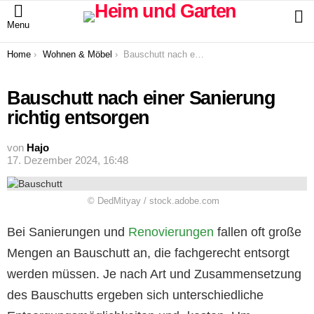
S
Menu
You are here:
Home
Wohnen & Möbel
Bauschutt nach einer Sanierung richtig entsorgen
Bauschutt nach einer Sanierung
richtig entsorgen
von
Hajo
17. Dezember 2024, 16:48
© DedMityay / stock.adobe.com
Bei Sanierungen und
Renovierungen
fallen oft große
Mengen an Bauschutt an, die fachgerecht entsorgt
werden müssen. Je nach Art und Zusammensetzung
des Bauschutts ergeben sich unterschiedliche