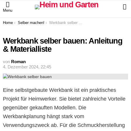
S
Menu
You are here:
Home
Selber machen!
Werkbank selber bauen: Anleitung & Materialliste
Werkbank selber bauen: Anleitung
& Materialliste
von
Roman
4. Dezember 2024, 22:45
Eine selbstgebaute Werkbank ist ein praktisches
Projekt für Heimwerker. Sie bietet zahlreiche Vorteile
gegenüber gekauften Modellen. Die
Werkbankplanung hängt stark vom
Verwendungszweck ab. Für die Schmuckherstellung