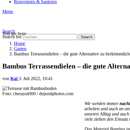
Renovieren & Sanieren
Menu
Search
You are here:
Search for:
Search
Home
Garten
Bambus Terrassendielen – die gute Alternative zu herkömmlich
Bambus Terrassendielen – die gute Altern
von
Kai
3. Juli 2022, 10:41
Foto: cherayut000 / depositphotos.com
Wir werden immer
nachh
arbeiten und auch an un
unseren Alltag und auch
viele ziehen den Einsat
Das Material Bambus ist