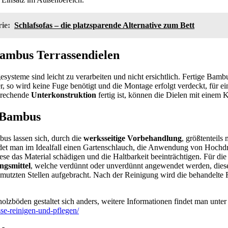
ie:
Schlafsofas – die platzsparende Alternative zum Bett
ambus Terrassendielen
ysteme sind leicht zu verarbeiten und nicht ersichtlich. Fertige Bamb
er, so wird keine Fuge benötigt und die Montage erfolgt verdeckt, für e
prechende
Unterkonstruktion
fertig ist, können die Dielen mit einem 
 Bambus
bus lassen sich, durch die
werksseitige Vorbehandlung
, größtenteils
det man im Idealfall einen Gartenschlauch, die Anwendung von Hochdru
se das Material schädigen und die Haltbarkeit beeinträchtigen. Für di
ngsmittel
, welche verdünnt oder unverdünnt angewendet werden, dies
mutzten Stellen aufgebracht. Nach der Reinigung wird die behandelte 
lzböden gestaltet sich anders, weitere Informationen findet man unte
se-reinigen-und-pflegen/