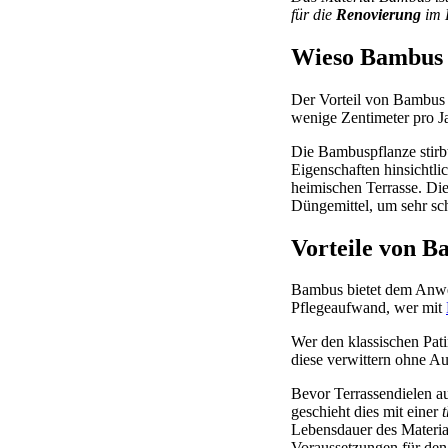
für die
Renovierung
im E
Wieso Bambus ei
Der Vorteil von Bambus i
wenige Zentimeter pro Ja
Die Bambuspflanze stirbt
Eigenschaften hinsichtli
heimischen Terrasse. Die
Düngemittel, um sehr sc
Vorteile von B
Bambus bietet dem Anwen
Pflegeaufwand, wer mit
Wer den klassischen Pat
diese verwittern ohne A
Bevor Terrassendielen au
geschieht dies mit einer
Lebensdauer des Materia
Voraussetzungen für den