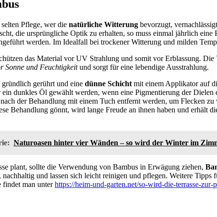
mbus
selten Pflege, wer die
natürliche Witterung
bevorzugt, vernachlässigt
scht, die ursprüngliche Optik zu erhalten, so muss einmal jährlich eine 
geführt werden. Im Idealfall bei trockener Witterung und milden Temp
chützen das Material vor UV Strahlung und somit vor Erblassung. Die 
or Sonne und Feuchtigkeit
und sorgt für eine lebendige Ausstrahlung.
 gründlich gerührt und eine
dünne Schicht
mit einem Applikator auf di
r ein dunkles Öl gewählt werden, wenn eine Pigmentierung der Dielen da
nach der Behandlung mit einem Tuch entfernt werden, um Flecken zu 
iese Behandlung gönnt, wird lange Freude an ihnen haben und erhält die
ie:
Naturoasen hinter vier Wänden – so wird der Winter im Zim
sse plant, sollte die Verwendung von Bambus in Erwägung ziehen,
Bam
 nachhaltig und lassen sich leicht reinigen und pflegen. Weitere Tipps 
 findet man unter
https://heim-und-garten.net/so-wird-die-terrasse-zur