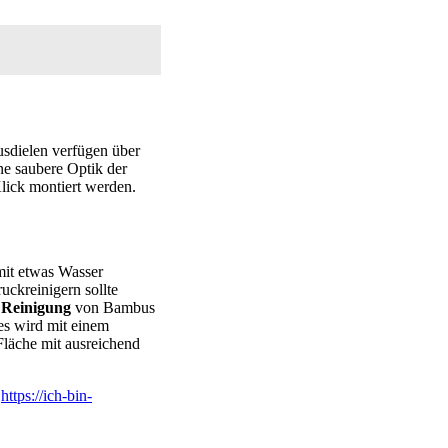
usdielen verfügen über
ine saubere Optik der
Klick montiert werden.
 mit etwas Wasser
ckreinigern sollte
e
Reinigung
von Bambus
es wird mit einem
Fläche mit ausreichend
r
https://ich-bin-