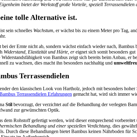
igenheim bietet der Werkstoff große Vorteile, speziell Terrassendiele
ne tolle Alternative ist.
st sein schnelles
Wachstum
, er wächst bis zu einem Meter pro Tag, 
hr.
 bei der Ernte nicht ab, sondern wächst einfach wieder nach, Bambus bi
ch
Widerstand, Elastizität und Härte, er
eignet sich somit besonders gut 
 Widerstandsfähigkeit von Bambus zeigt sich bereits beim Anbau, er ben
hnell zu wachsen, dies macht ihn besonders nachhaltig und
umweltfreu
ambus Terrassendielen
der den klassischen Look von Hartholz, jedoch mit besonders hoher 
Bambus Terrassendielen Erfahrungen
gemacht hat, wird sich immer wie
ina
Stil
bevorzugt, der verzichtet auf die Behandlung der verlegten Bam
ufwand zur gewünschten Optik.
s dem Rohstoff gefertigt werden, wird dieser entsprechend vorbereitet 
thermischen Behandlung und einer speziellen Verdichtung
, dies gewährl
ls. Durch diese Behandlungen bietet Bambus keinen Nährboden für Sc
 Einsatz im Außenbereich.