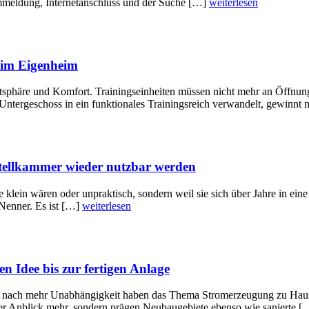
mmeldung, Internetanschluss und der Suche […]
weiterlesen
r im Eigenheim
ivatsphäre und Komfort. Trainingseinheiten müssen nicht mehr an Öffnu
tergeschoss in ein funktionales Trainingsreich verwandelt, gewinnt 
stellkammer wieder nutzbar werden
ie klein wären oder unpraktisch, sondern weil sie sich über Jahre in 
Nenner. Es ist […]
weiterlesen
n Idee bis zur fertigen Anlage
 nach mehr Unabhängigkeit haben das Thema Stromerzeugung zu Hause 
cher Anblick mehr, sondern prägen Neubaugebiete ebenso wie sanierte 