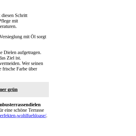
 diesen Schritt
Pflege mit
eraturen.
Versieglung mit Öl sorgt
e Dielen aufgetragen.
s Ziel ist.
vermeiden. Wer seinen
 frische Farbe über
mer grün
busterrassendielen
für eine schöne Terrasse
-perfekten-wohlfuehloase/
.