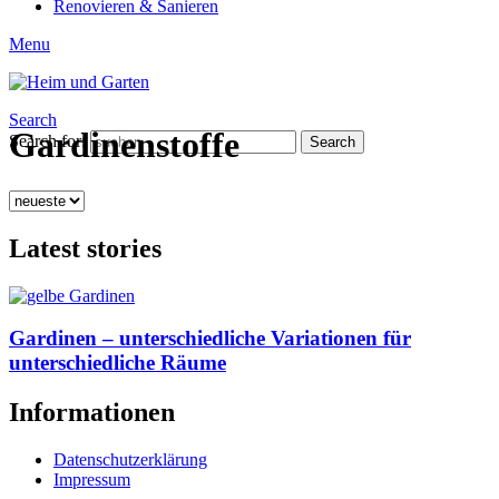
Renovieren & Sanieren
Menu
Search
Gardinenstoffe
Search for:
Search
Latest stories
Gardinen – unterschiedliche Variationen für
unterschiedliche Räume
Informationen
Datenschutzerklärung
Impressum